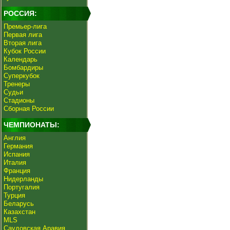
РОССИЯ:
Премьер-лига
Первая лига
Вторая лига
Кубок России
Календарь
Бомбардиры
Суперкубок
Тренеры
Судьи
Стадионы
Сборная России
ЧЕМПИОНАТЫ:
Англия
Германия
Испания
Италия
Франция
Нидерланды
Португалия
Турция
Беларусь
Казахстан
MLS
Саудовская Аравия