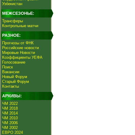
Узбекистан
МЕЖСЕЗОНЬЕ:
Трансферы
Контрольные матчи
РАЗНОЕ:
Прогнозы от ФНК
Российские новости
Мировые Новости
Коэффициенты УЕФА
Голосование
Поиск
Вакансии
Новый Форум
Старый Форум
Контакты
АРХИВЫ:
ЧМ 2022
ЧМ 2018
ЧМ 2014
ЧМ 2010
ЧМ 2006
ЧМ 2002
ЕВРО 2024