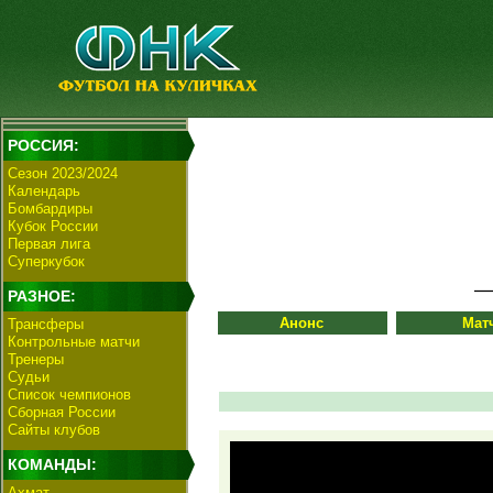
РОССИЯ:
Сезон 2023/2024
Календарь
Бомбардиры
Кубок России
Первая лига
Суперкубок
РАЗНОЕ:
Анонс
Мат
Трансферы
Контрольные матчи
Тренеры
Судьи
Список чемпионов
Сборная России
Сайты клубов
КОМАНДЫ:
Ахмат