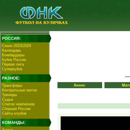
РОССИЯ:
Сезон 2023/2024
Календарь
Бомбардиры
Кубок России
Первая лига
Суперкубок
РАЗНОЕ:
Анонс
Мат
Трансферы
Контрольные матчи
Тренеры
Судьи
Список чемпионов
Сборная России
Сайты клубов
КОМАНДЫ:
Ахмат