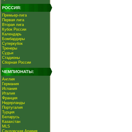
РОССИЯ:
Премьер-лига
Первая лига
Вторая лига
Кубок России
Календарь
Бомбардиры
Суперкубок
Тренеры
Судьи
Стадионы
Сборная России
ЧЕМПИОНАТЫ:
Англия
Германия
Испания
Италия
Франция
Нидерланды
Португалия
Турция
Беларусь
Казахстан
MLS
Саудовская Аравия