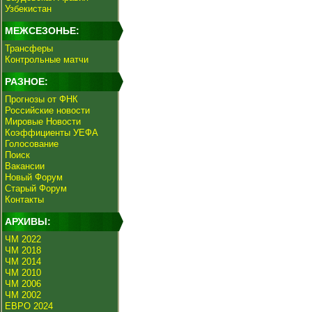
Узбекистан
МЕЖСЕЗОНЬЕ:
Трансферы
Контрольные матчи
РАЗНОЕ:
Прогнозы от ФНК
Российские новости
Мировые Новости
Коэффициенты УЕФА
Голосование
Поиск
Вакансии
Новый Форум
Старый Форум
Контакты
АРХИВЫ:
ЧМ 2022
ЧМ 2018
ЧМ 2014
ЧМ 2010
ЧМ 2006
ЧМ 2002
ЕВРО 2024