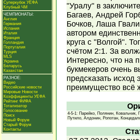
Суперкубок УЕФА
"Уралу" в заключит
Клубный ЧМ
Багаев, Андрей Гор
ЧЕМПИОНАТЫ:
Англия
Бочков, Лаша Гвали
Германия
Испания
автором единственн
Италия
Франция
круга с "Волгой". 
Голландия
Португалия
счётом 2:1. За волж
Турция
MLS
Интересно, что на
Украина
Беларусь
букмекеров очень в
Казахстан
предсказать исход 
РАЗНОЕ:
Видео
преимущество всё ж
Российские новости
Мировые Новости
Коэффициенты УЕФА
Рейтинг ФИФА
Ор
Тотализатор
Голосование
4-5-1: Парейко, Полянин, Ковальчик, 
Поиск
Путило, Алдонин, Ропотан, Концедало
Новый Форум
Старый Форум
Контакты
Ста