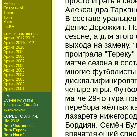
просто играть в св
Рубин
Александра Тархано
Спартак М
Терек
В составе уральцев
Томь
Урал
Денис Дорожкин. По
ЦСКА
Список чемпионов
сезоне, а для этог
Архив 2012/2013
Архив 2011/2012
выхода на замену. "
Архив 2010
Архив 2009
проиграла "Тереку" 
Архив 2008
матче сезона в сос
Архив 2007
Архив 2006
многие футболисты
Архив 2005
Архив 2004
дисквалифицироват
Архив 2003
Архив 2002
четыре игры. Футбо
Архив 2001
LIVE:
матче 29-го тура пр
Live-результаты
Текстовые Онлайн
перебора жёлтых ка
трансляции
лазарете нижегород
СОРЕВНОВАНИЯ:
ЧМ 2018
Бордиян, Семён Бул
Лига Чемпионов
Лига Европы
впечатляющий списо
Лига Наций