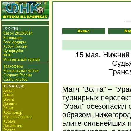
РОССИЯ:
Анонс
Ма
Сезон 2013/2014
Календарь
Бомбардиры
Кубок России
Суперкубок
15 мая. Нижний 
ФНЛ
Молодежный турнир
Судья
Трансферы
Транс
Контрольные матчи
Сборная России
Сайты клубов
КОМАНДЫ:
Матч "Волга" – "Ура
Амкар
Анжи
турнирных перспект
Волга
Динамо
"Урал" обезопасил 
Зенит
Краснодар
образом, нижегород
Крылья Советов
Кубань
элите сильнейших п
Локомотив
Ростов