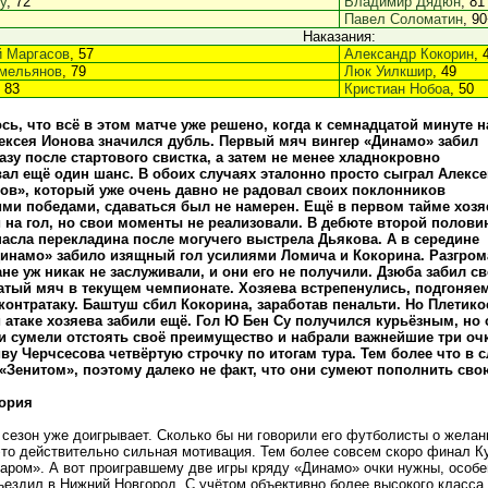
у
, 72
Владимир Дядюн
, 81
Павел Соломатин
, 9
Наказания:
 Маргасов
, 57
Александр Кокорин
, 
мельянов
, 79
Люк Уилкшир
, 49
, 83
Кристиан Нобоа
, 50
сь, что всё в этом матче уже решено, когда к семнадцатой минуте н
ексея Ионова значился дубль. Первый мяч вингер «Динамо» забил
азу после стартового свистка, а затем не менее хладнокровно
ал ещё один шанс. В обоих случаях эталонно просто сыграл Алексе
ов», который уже очень давно не радовал своих поклонников
и победами, сдаваться был не намерен. Ещё в первом тайме хозя
 на гол, но свои моменты не реализовали. В дебюте второй полов
пасла перекладина после могучего выстрела Дьякова. А в середине
Динамо» забило изящный гол усилиями Ломича и Кокорина. Разгром
не уж никак не заслуживали, и они его не получили. Дзюба забил с
атый мяч в текущем чемпионате. Хозяева встрепенулись, подгоняе
контратаку. Баштуш сбил Кокорина, заработав пенальти. Но Плетико
 атаке хозяева забили ещё. Гол Ю Бен Су получился курьёзным, но 
 сумели отстоять своё преимущество и набрали важнейшие три очк
ву Черчсесова четвёртую строчку по итогам тура. Тем более что в
 «Зенитом», поэтому далеко не факт, что они сумеют пополнить сво
ория
 сезон уже доигрывает. Сколько бы ни говорили его футболисты о желан
это действительно сильная мотивация. Тем более совсем скоро финал Ку
аром». А вот проигравшему две игры кряду «Динамо» очки нужны, особен
ъездил в Нижний Новгород. С учётом объективно более высокого класс