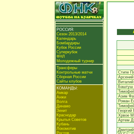
РОССИЯ:
Сезон 2013/2014
Календарь
Бомбардиры
Кубок России
Суперкубок
ФНЛ
Молодежный турнир
Трансферы
Контрольные матчи
Стипе П
Сборная России
Арсений
Сайты клубов
Виталий
Баштуш
КОМАНДЫ:
Тимофей
Амкар
Азим Фа
Анжи
Роман Е
Волга
Тимофей
Динамо
Зенит
Георгий 
Краснодар
Хрвое М
Крылья Советов
Артем Д
Кубань
Локомотив
Дмитрий
Ростов