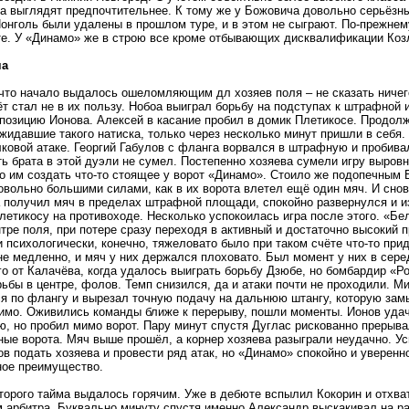
а выглядят предпочтительнее. К тому же у Божовича довольно серьёзны
онголь были удалены в прошлом туре, и в этом не сыграют. По-прежнем
те. У «Динамо» же в строю все кроме отбывающих дисквалификации Коз
ча
 что начало выдалось ошеломляющим дл хозяев поля – не сказать ничего
ёт стал не в их пользу. Нобоа выиграл борьбу на подступах к штрафной
позицию Ионова. Алексей в касание пробил в домик Плетикосе. Продолжи
ожидавшие такого натиска, только через несколько минут пришли в себя.
лковой атаке. Георгий Габулов с фланга ворвался в штрафную и пробивал
ть брата в этой дуэли не сумел. Постепенно хозяева сумели игру выровн
о им создать что-то стоящее у ворот «Динамо». Стоило же подопечным 
овольно большими силами, как в их ворота влетел ещё один мяч. И снов
 получил мяч в пределах штрафной площади, спокойно развернулся и из
летикосу на противоходе. Несколько успокоилась игра после этого. «Бе
тре поля, при потере сразу переходя в активный и достаточно высокий п
 и психологически, конечно, тяжеловато было при таком счёте что-то пр
не медленно, и мяч у них держался плоховато. Был момент у них в сере
о от Калачёва, когда удалось выиграть борьбу Дзюбе, но бомбардир «Ро
рьбы в центре, фолов. Темп снизился, да и атаки почти не проходили. М
я по флангу и вырезал точную подачу на дальнюю штангу, которую замы
имо. Оживились команды ближе к перерыву, пошли моменты. Ионов удач
, но пробил мимо ворот. Пару минут спустя Дуглас рискованно прерыва
ные ворота. Мяч выше прошёл, а корнер хозяева разыграли неудачно. Ус
ов подать хозяева и провести ряд атак, но «Динамо» спокойно и уверенн
ое преимущество.
торого тайма выдалось горячим. Уже в дебюте вспылил Кокорин и отхва
 арбитра. Буквально минуту спустя именно Александр выскакивал на ра