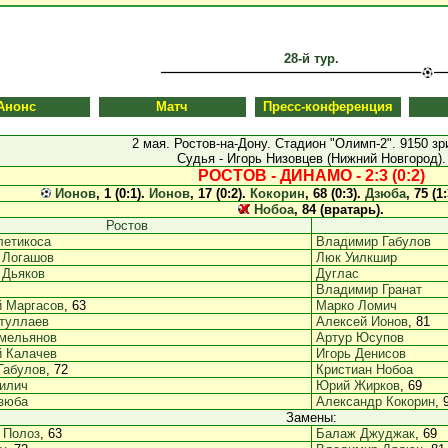
28-й тур.
Анонс
Матч
Пресс-конференция
2 мая. Ростов-на-Дону. Стадион "Олимп-2". 9150 зр
Судья - Игорь Низовцев (Нижний Новгород).
РОСТОВ - ДИНАМО - 2:3 (0:2)
Ионов
, 1 (0:1).
Ионов
, 17 (0:2).
Кокорин
, 68 (0:3).
Дзюба
, 75 (1
Нобоа
, 84 (вратарь).
Ростов
летикоса
Владимир Габулов
 Логашов
Люк Уилкшир
 Дьяков
Дуглас
Владимир Гранат
 Маргасов
, 63
Марко Ломич
туллаев
Алексей Ионов
, 81
мельянов
Артур Юсупов
 Калачев
Игорь Денисов
Габулов
, 72
Кристиан Нобоа
илич
Юрий Жирков
, 69
зюба
Александр Кокорин
, 
Замены:
 Полоз
, 63
Балаж Джуджак
, 69