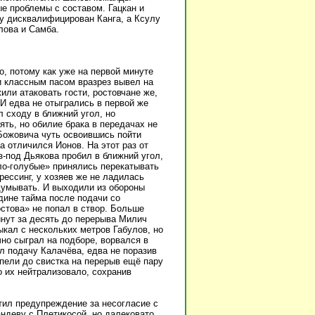
е проблемы с составом. Гацкан и
у дисквалифицирован Канга, а Ксулу
лова и Самба.
, потому как уже на первой минуте
 и классным пасом вразрез вывел на
ли атаковать гости, ростовчане же,
 И едва не отыгрались в первой же
 сходу в ближний угол, но
ять, но обилие брака в передачах не
Божовича чуть освоившись пойти
а отличился Ионов. На этот раз от
-под Дьякова пробил в ближний угол,
ло-голубые» принялись перекатывать
рессинг, у хозяев же не ладилась
идумывать. И выходили из обороны
дине тайма после подачи со
стова» не попал в створ. Больше
инут за десять до перерыва Милич
кал с нескольких метров Габулов, но
но сыграл на подборе, ворвался в
л подачу Калачёва, едва не поразив
пели до свистка на перерыв ещё пару
о их нейтрализовало, сохранив
тил предупреждение за несогласие с
ндеву с Плетикосой, но далековато