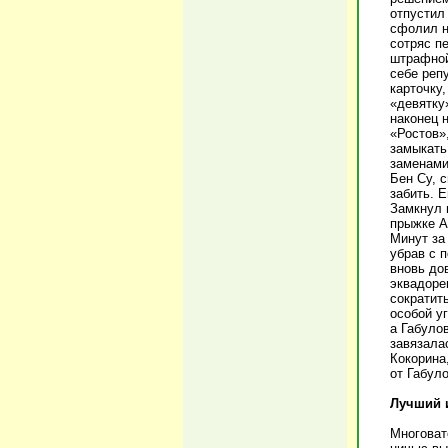
отпустил
сфолил н
сотряс п
штрафной
себе реп
карточку
«девятку
наконец 
«Ростов»
замыкать
заменами
Бен Су, 
забить. 
Замкнул 
прыжке А
Минут за
убрав с 
вновь до
эквадоре
сократит
особой уг
а Габуло
завязала
Кокорина,
от Габул
Лучший и
Многоват