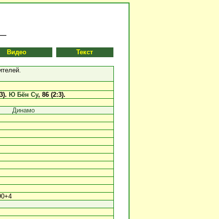
Видео
Текст
ителей.
:3).
Ю Бён Су
, 86 (2:3).
Динамо
90+4