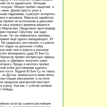
ний гости заработали. Уилкшир
е отыграл. Мощно пробил защитник, и
ь ниже. Дзюба просто упал в
ными падениями, и рискует испортить
или и москвичи. Маргасов заработал
чи пробил на исполнение в дальнюю
ии часа игрового времени решился
о Маргасова. Продолжал идти вперёд
рин показал Габулову, как надо
ссии. Тут же обменялись тренеры
тправил ещё одного нападающего, Ю
. Не сдавались ростовчане, и сумели
тот подал на дальнюю стойку.
но внёс мяч в ворота в высоком
спел блокировать удар Ю Бен Су.
 Черчесов провёл интересную замену,
туша, и «Динамо» получило шанс
летикосу. Вроде и неплохо пробил
етной атаке ростовчанам удалось
ли гости. Подача Ю Бен Су не таила
ил, но Дуглас промахнулся мимо мяча,
 настоящая вакханалия, а на поле
 из пределов вратарской прострел
 угрозу. Кое-как, с учётом затяжек
о победы.
обенно если бы сумели ростовчане