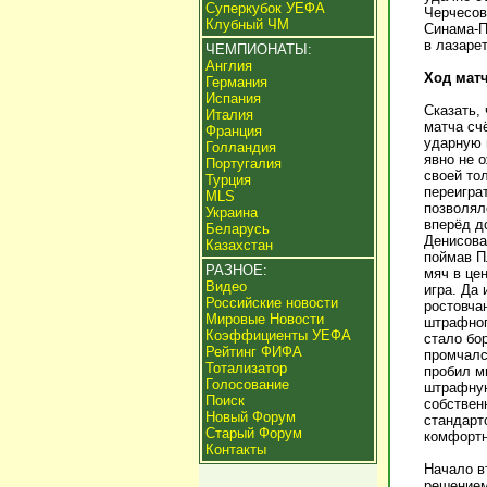
Суперкубок УЕФА
Черчесов
Клубный ЧМ
Синама-П
в лазаре
ЧЕМПИОНАТЫ:
Англия
Ход мат
Германия
Испания
Сказать,
Италия
матча сч
Франция
ударную 
Голландия
явно не 
Португалия
своей то
Турция
переигра
MLS
позволял
Украина
вперёд д
Беларусь
Денисова
Казахстан
поймав П
РАЗНОЕ:
мяч в цен
Видео
игра. Да
Российские новости
ростовча
Мировые Новости
штрафног
Коэффициенты УЕФА
стало бо
Рейтинг ФИФА
промчалс
Тотализатор
пробил м
Голосование
штрафную
Поиск
собствен
Новый Форум
стандарт
Старый Форум
комфортн
Контакты
Начало в
решением