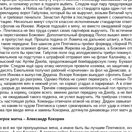
 мяч, и голкипер успел в подкате выбить. Следом ещё пару предупрежде
а Калачёве, а Нобоа на Габулове. Дьяков со стандарта едва один гол н
ерекладину ворот Габулова, который бы не выручил, возьми Виталий чут
, и требовал пенальти. Зачастил Артём в последнее время с сомнитель
утацию. Несколько минут спустя классно исполненным стандартом ответ
, сфолив на Ионове. Жирков подошёл к мячу, но вместо ожидаемой пода
». Плетикоса не без труда сумел своих партнёров выручить. По истечен
на перестановки Божович. Дополнительный форвард Полоз вышел вмест
, и пропустил ещё. Прошла подача от Ломича на дальнюю штангу, и Коко
 такие передачи. Без шансов для Плетикосы пробил форвард сборной Ро
. Черчесов освежил фланг, сменив Жиркова на Джуджака, а Божович о
спасти хотя бы престиж. Габулов поле под аплодисменты трибун покинул
Емельянов на подступах к штрафной отправил мяч на фланг Калачёву, а 
высокий пас Артём Дзюба, продолжающий бомбардирскую гонку. Букваль
ртём. Следом ещё одну атаку неплохую провели хозяева, но защитник у
 десять Емельянов получил рабочий «горчичник» за фол на Денисове, а
поля Ионова и выпустив Дядюна. Вскоре Кокорин вынудил сфолить Баш
вести дело до разгрома. Однако Нобоа не сумел переиграть с «точки» П
ц, направляя мяч в нижний угол, но хорват угадал и парировал. А в отв
ь разрыв до минимума. Причём совершенно необязательный гол пропусти
розы, а кореец, скорее всего, именно делал передачу на Дзюбу, а не б
в, не ожидавший такого подвоха, не успел выручить. На трибунах стояла
сь настоящая рубка. Команды отвечали атакой на атаку. Дядюн замыкал
 но каким-то чудом Плетикоса сумел среагировать на этот удар и отвести
ова при вводе мяча и замены Кокорина, дотянули динамовцы этот матч д
грок матча – Александр Кокорин
о всё же три пропущенных мяча, а иначе быть бы лучшим Плетикосе, ос