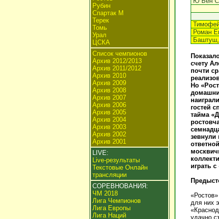
Ю Бён С
Рубин
Спартак М
Терек
Тимофей
Томь
Роман Е
Урал
Баштуш
ЦСКА
Список чемпионов
Показало
Архив 2012/2013
счету Ал
Архив 2011/2012
почти ср
Архив 2010
реализов
Архив 2009
Но «Рост
Архив 2008
домашним
Архив 2007
наиграли
Архив 2006
гостей с
Архив 2005
тайма «
Архив 2004
ростовча
Архив 2003
семнадц
Архив 2002
зевнули 
Архив 2001
ответной
москвичи
LIVE:
коллекти
Live-результаты
играть с
Текстовые Онлайн
трансляции
Предыст
СОРЕВНОВАНИЯ:
ЧМ 2018
«Ростов»
Лига Чемпионов
для них 
Лига Европы
«Краснод
Лига Наций
удачно с