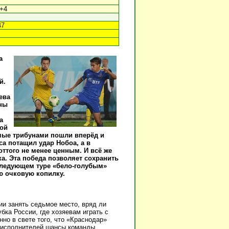
0+4
47
а
й.
ева
ины
а
вой
мые трибунами пошли вперёд и
са потащил удар Нобоа, а в
оттого не менее ценным. И всё же
а. Эта победа позволяет сохранить
 следующем туре «бело-голубым»
ю очковую копилку.
ии занять седьмое место, вряд ли
бка России, где хозяевам играть с
но в свете того, что «Краснодар»
а исполнителей шансы команды