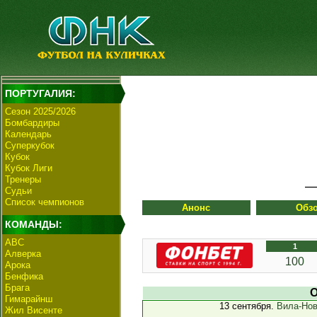
ПОРТУГАЛИЯ:
Сезон 2025/2026
Бомбардиры
Календарь
Суперкубок
Кубок
Кубок Лиги
Тренеры
Судьи
Список чемпионов
Анонс
Обз
КОМАНДЫ:
АВС
1
Алверка
100
Арока
Бенфика
Брага
О
Гимарайнш
13 сентября.
Вила-Нов
Жил Висенте