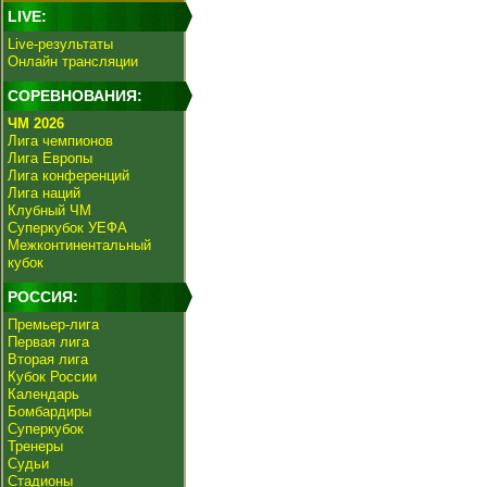
LIVE:
Live-результаты
Онлайн трансляции
СОРЕВНОВАНИЯ:
ЧМ 2026
Лига чемпионов
Лига Европы
Лига конференций
Лига наций
Клубный ЧМ
Суперкубок УЕФА
Межконтинентальный
кубок
РОССИЯ:
Премьер-лига
Первая лига
Вторая лига
Кубок России
Календарь
Бомбардиры
Суперкубок
Тренеры
Судьи
Стадионы