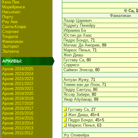
Каза Пиа
Морейренсе
Са
, 
Насьонал
Фамаликан
Порту
Лазар Царевич
Риу Аве
Родригу Пинейру
Санта-Клара
Ибраима Ба
Спортинг
Юстин де Хаас
Тондела
Педро Бондо
, 71
Фамаликан
Матиас Де Аморим
, 89
Эшторил
Маркос Пенья
, 71
Эштрела
Жил Диаш
Густаву Са
, 80
АРХИВЫ:
Соррисо
Архив 2024/2025
Саймон Элисор
, 80
Архив 2023/2024
Архив 2022/2023
Антуан Жужу
, 71
Архив 2021/2022
Томми ван де Лоои
, 71
Архив 2020/2021
Педру Сантуш
, 80
Архив 2019/2020
Яссир Забири
, 80
Архив 2018/2019
Умар Абубакар
, 89
Архив 2017/2018
Архив 2016/2017
Густаву Са
, 27
Архив 2015/2016
Жил Диаш
, 45+4
Архив 2014/2015
Педро Бондо
, 45+5
Архив 2013/2014
Маркос Пенья
, 63
Архив 2012/2013
Архив 2011/2012
Угу Оливейра