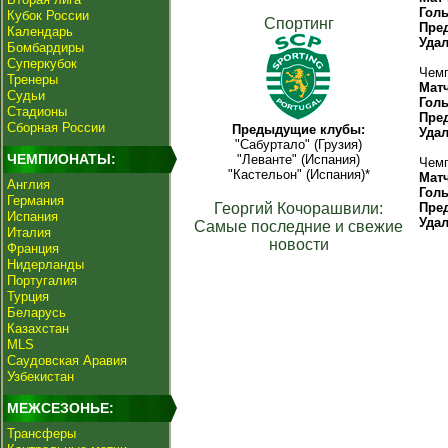
Гол
Кубок России
Спортинг
Пре
Календарь
Уда
Бомбардиры
Суперкубок
Чемп
Тренеры
Мат
Судьи
Гол
Стадионы
Пре
Сборная России
Предыдущие клубы:
Уда
"Сабуртало" (Грузия)
ЧЕМПИОНАТЫ:
"Леванте" (Испания)
Чемп
"Кастельон" (Испания)*
Мат
Англия
Гол
Германия
Георгий Кочорашвили:
Пре
Испания
Уда
Самые последние и свежие
Италия
новости
Франция
Нидерланды
Португалия
Турция
Беларусь
Казахстан
MLS
Саудовская Аравия
Узбекистан
МЕЖСЕЗОНЬЕ:
Трансферы