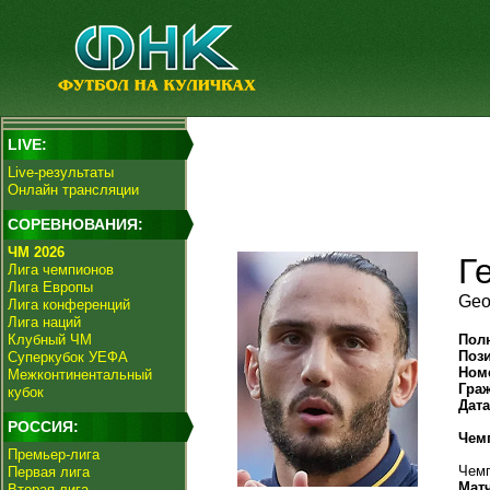
LIVE:
Live-результаты
Онлайн трансляции
СОРЕВНОВАНИЯ:
ЧМ 2026
Г
Лига чемпионов
Лига Европы
Geo
Лига конференций
Лига наций
Клубный ЧМ
Пол
Поз
Суперкубок УЕФА
Ном
Межконтинентальный
Гра
кубок
Дат
РОССИЯ:
Чем
Премьер-лига
Чемп
Первая лига
Мат
Вторая лига