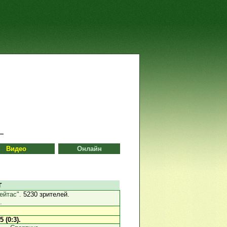
Видео
Онлайн
г
ейтас".
5230 зрителей.
.
75 (0:3).