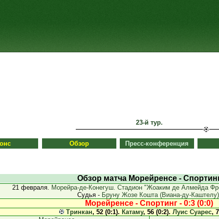
23-й тур.
онс
Обзор
Пресс-конференция
Обзор матча Морейренсе - Спортин
21 февраля.
Морейра-де-Конегуш. Стадион "Жоаким де Алмейда Фр
Судья -
Бруну Жозе Кошта (Виана-ду-Каштелу)
Морейренсе - Спортинг - 0:3 (0:0)
Тринкан
, 52 (0:1).
Катаму
, 56 (0:2).
Луис Суарес
, 