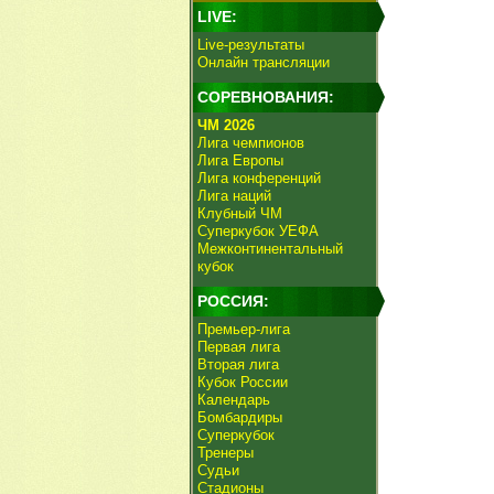
LIVE:
Live-результаты
Онлайн трансляции
СОРЕВНОВАНИЯ:
ЧМ 2026
Лига чемпионов
Лига Европы
Лига конференций
Лига наций
Клубный ЧМ
Суперкубок УЕФА
Межконтинентальный
кубок
РОССИЯ:
Премьер-лига
Первая лига
Вторая лига
Кубок России
Календарь
Бомбардиры
Суперкубок
Тренеры
Судьи
Стадионы