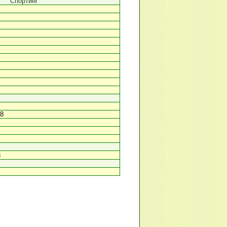
Спортинг
78
8