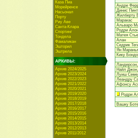
Каза Пиа
Андре Фер
Морейренсе
Динис Пинт
Насьонал
Жилберту 
Порту
Маракас
Риу Аве
Альваро М
Санта-Клара
Родри Ало
Спортинг
Матея Сть
Тондела
Алан
Фамаликан
Седрик Тег
Эшторил
Ян Марань
Эштрела
Кику Бондо
АРХИВЫ:
Ландерсон
Архив 2024/2025
Найл Джон
Архив 2023/2024
Луиш Семе
Архив 2022/2023
Леандру С
Архив 2021/2022
Афонсу Ас
Архив 2020/2021
Архив 2019/2020
Родри А
Архив 2018/2019
Архив 2017/2018
Вашку Бот
Архив 2016/2017
Архив 2015/2016
Архив 2014/2015
Архив 2013/2014
Архив 2012/2013
Архив 2011/2012