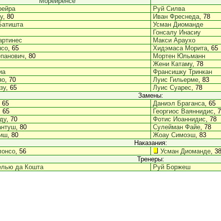
Морейренсе
рейра
Руй Силва
у
, 80
Иван Фреснеда
, 78
Батишта
Усман Диоманде
Гонсалу Инасиу
артинес
Макси Араухо
нсо
, 65
Хидэмаса Морита
, 65
епанович
, 80
Мортен Юльманн
Жени Катаму
, 78
иа
Франсишку Тринкан
яо
, 70
Луис Гильерме
, 83
зу
, 65
Луис Суарес
, 78
Замены:
, 65
Даниэл Браганса
, 65
, 65
Георгиос Ваяннидис
, 
ду
, 70
Фотис Иоаннидис
, 78
антуш
, 80
Сулейман Файе
, 78
иш
, 80
Жоау Симоэш
, 83
Наказания:
лонсо
, 56
Усман Диоманде
, 3
Тренеры:
елью да Кошта
Руй Боржеш