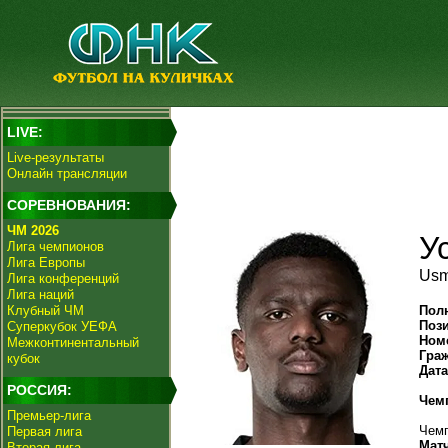
LIVE:
Live-результаты
Онлайн трансляции
СОРЕВНОВАНИЯ:
ЧМ 2026
У
Лига чемпионов
Лига Европы
Usm
Лига конференций
Лига наций
Клубный ЧМ
Пол
Поз
Суперкубок УЕФА
Ном
Межконтинентальный
Гра
кубок
Дат
РОССИЯ:
Чем
Премьер-лига
Чемп
Первая лига
Мат
Вторая лига