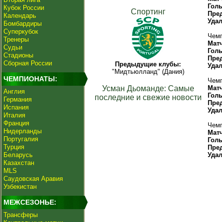
Гол
Кубок России
Спортинг
Пре
Календарь
Уда
Бомбардиры
Суперкубок
Чемп
Тренеры
Мат
Судьи
Гол
Стадионы
Пре
Сборная России
Предыдущие клубы:
Уда
"Мидтьюлланд" (Дания)
ЧЕМПИОНАТЫ:
Чемп
Усман Дьоманде: Самые
Мат
Англия
Гол
последние и свежие новости
Германия
Пре
Испания
Уда
Италия
Франция
Чемп
Нидерланды
Мат
Португалия
Гол
Турция
Пре
Беларусь
Уда
Казахстан
MLS
Саудовская Аравия
Узбекистан
МЕЖСЕЗОНЬЕ:
Трансферы