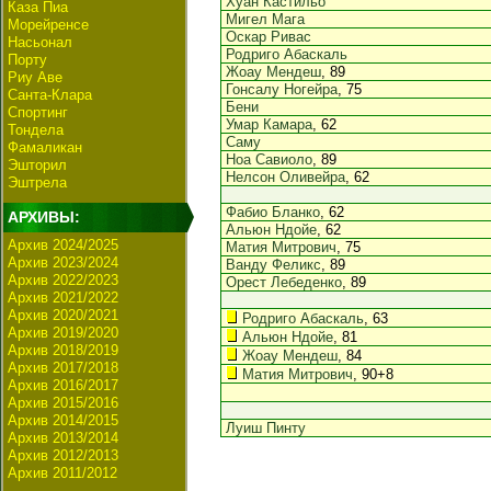
Хуан Кастильо
Каза Пиа
Мигел Мага
Морейренсе
Оскар Ривас
Насьонал
Родриго Абаскаль
Порту
Жоау Мендеш
, 89
Риу Аве
Гонсалу Ногейра
, 75
Санта-Клара
Бени
Спортинг
Умар Камара
, 62
Тондела
Саму
Фамаликан
Ноа Савиоло
, 89
Эшторил
Нелсон Оливейра
, 62
Эштрела
Фабио Бланко
, 62
АРХИВЫ:
Альюн Ндойе
, 62
Архив 2024/2025
Матия Митрович
, 75
Архив 2023/2024
Ванду Феликс
, 89
Архив 2022/2023
Орест Лебеденко
, 89
Архив 2021/2022
Архив 2020/2021
Родриго Абаскаль
, 63
Архив 2019/2020
Альюн Ндойе
, 81
Архив 2018/2019
Жоау Мендеш
, 84
Архив 2017/2018
Матия Митрович
, 90+8
Архив 2016/2017
Архив 2015/2016
Архив 2014/2015
Луиш Пинту
Архив 2013/2014
Архив 2012/2013
Архив 2011/2012