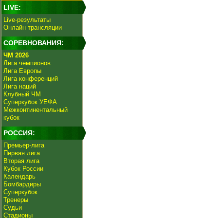
LIVE:
Live-результаты
Онлайн трансляции
СОРЕВНОВАНИЯ:
ЧМ 2026
Лига чемпионов
Лига Европы
Лига конференций
Лига наций
Клубный ЧМ
Суперкубок УЕФА
Межконтинентальный
кубок
РОССИЯ:
Премьер-лига
Первая лига
Вторая лига
Кубок России
Календарь
Бомбардиры
Суперкубок
Тренеры
Судьи
Стадионы