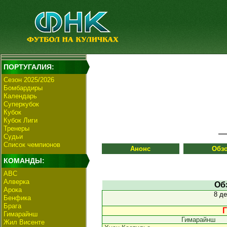
ПОРТУГАЛИЯ:
Сезон 2025/2026
Бомбардиры
Календарь
Суперкубок
Кубок
Кубок Лиги
Тренеры
Судьи
Список чемпионов
Анонс
Обз
КОМАНДЫ:
АВС
Алверка
Об
Арока
8 д
Бенфика
Брага
Г
Гимарайнш
Гимарайнш
Жил Висенте