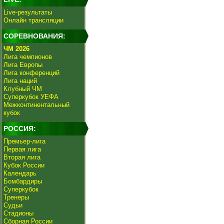
Live-результаты
Онлайн трансляции
СОРЕВНОВАНИЯ:
ЧМ 2026
Лига чемпионов
Лига Европы
Лига конференций
Лига наций
Клубный ЧМ
Суперкубок УЕФА
Межконтинентальный
кубок
РОССИЯ:
Премьер-лига
Первая лига
Вторая лига
Кубок России
Календарь
Бомбардиры
Суперкубок
Тренеры
Судьи
Стадионы
Сборная России