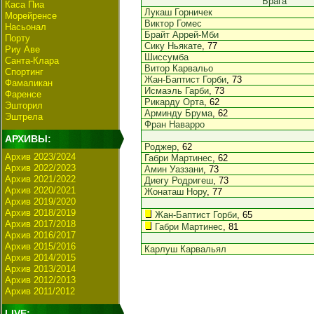
Брага
Каса Пиа
Лукаш Горничек
Морейренсе
Виктор Гомес
Насьонал
Брайт Аррей-Мби
Порту
Сику Ньякате
, 77
Риу Аве
Шиссумба
Санта-Клара
Витор Карвальо
Спортинг
Жан-Баптист Горби
, 73
Фамаликан
Исмаэль Гарби
, 73
Фаренсе
Рикарду Орта
, 62
Эшторил
Арминду Брума
, 62
Эштрела
Фран Наварро
АРХИВЫ:
Роджер
, 62
Архив 2023/2024
Габри Мартинес
, 62
Архив 2022/2023
Амин Уаззани
, 73
Архив 2021/2022
Диегу Родригеш
, 73
Архив 2020/2021
Жонаташ Нору
, 77
Архив 2019/2020
Архив 2018/2019
Жан-Баптист Горби
, 65
Архив 2017/2018
Габри Мартинес
, 81
Архив 2016/2017
Архив 2015/2016
Карлуш Карвальял
Архив 2014/2015
Архив 2013/2014
Архив 2012/2013
Архив 2011/2012
LIVE: