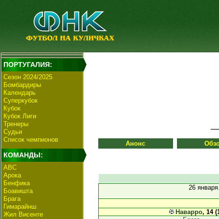
ПОРТУГАЛИЯ:
Сезон 2024/2025
Бомбардиры
Календарь
Суперкубок
Кубок
Кубок Лиги
Тренеры
Судьи
Список чемпионов
Анонс
Обз
КОМАНДЫ:
АВС
Арока
Бенфика
26 января
Боавишта
Брага
Гимарайнш
Наварро
, 14 (
Жил Висенте