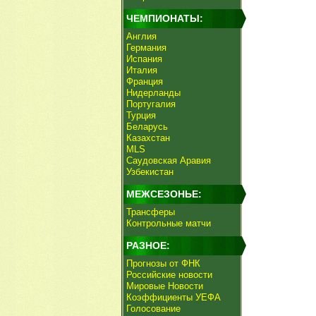
ЧЕМПИОНАТЫ:
Англия
Германия
Испания
Италия
Франция
Нидерланды
Португалия
Турция
Беларусь
Казахстан
MLS
Саудовская Аравия
Узбекистан
МЕЖСЕЗОНЬЕ:
Трансферы
Контрольные матчи
РАЗНОЕ:
Прогнозы от ФНК
Российские новости
Мировые Новости
Коэффициенты УЕФА
Голосование