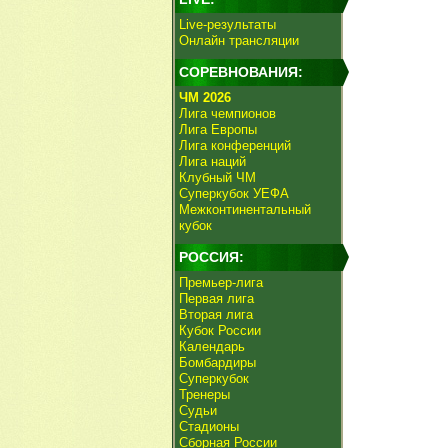
Live-результаты
Онлайн трансляции
СОРЕВНОВАНИЯ:
ЧМ 2026
Лига чемпионов
Лига Европы
Лига конференций
Лига наций
Клубный ЧМ
Суперкубок УЕФА
Межконтинентальный
кубок
РОССИЯ:
Премьер-лига
Первая лига
Вторая лига
Кубок России
Календарь
Бомбардиры
Суперкубок
Тренеры
Судьи
Стадионы
Сборная России