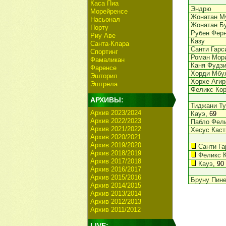
Каса Пиа
Эндрю
Морейренсе
Жонатан М
Насьонал
Жонатан Б
Порту
Рубен Фер
Риу Аве
Казу
Санта-Клара
Санти Гарс
Спортинг
Роман Мор
Фамаликан
Каня Фудз
Фаренсе
Хорди Мбу
Эшторил
Хорхе Агир
Эштрела
Феликс Ко
АРХИВЫ:
Тиджани Ту
Архив 2023/2024
Кауэ
, 69
Архив 2022/2023
Пабло Фел
Архив 2021/2022
Хесус Каст
Архив 2020/2021
Архив 2019/2020
Санти Га
Архив 2018/2019
Феликс 
Архив 2017/2018
Кауэ
, 90
Архив 2016/2017
Архив 2015/2016
Бруну Пин
Архив 2014/2015
Архив 2013/2014
Архив 2012/2013
Архив 2011/2012
LIVE: