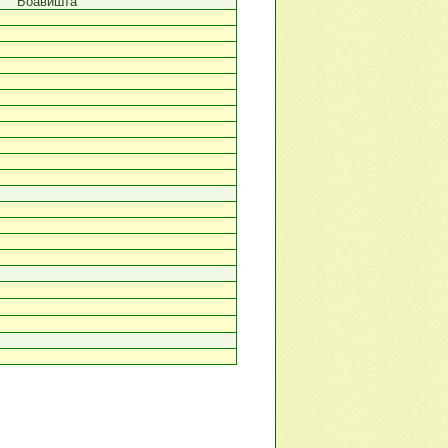
Боавишта