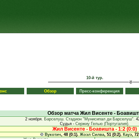
10-й тур.
онс
Обзор
Пресс-конференция
Обзор матча Жил Висенте - Боавиш
2 ноября.
Барселуш. Стадион "Мунисипал ди Барселуш".
42
Судья -
Сержиу Гелью (Португалия).
Жил Висенте - Боавишта - 1:2 (0:0)
Вукотич
, 48 (0:1).
Жоэл Силва
, 51 (0:2).
Кауэ
, 72