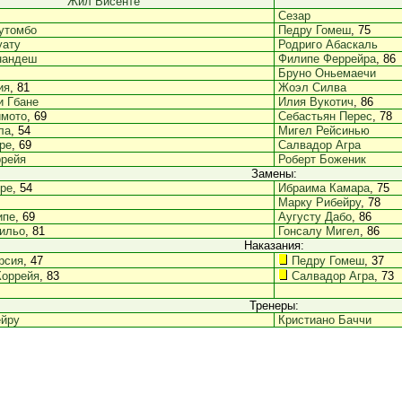
Жил Висенте
Сезар
утомбо
Педру Гомеш
, 75
уату
Родриго Абаскаль
нандеш
Филипе Феррейра
, 86
Бруно Оньемаечи
ия
, 81
Жоэл Силва
и Гбане
Илия Вукотич
, 86
имото
, 69
Себастьян Перес
, 78
ла
, 54
Мигел Рейсинью
ре
, 69
Салвадор Агра
ррейя
Роберт Боженик
Замены:
ре
, 54
Ибраима Камара
, 75
Марку Рибейру
, 78
ипе
, 69
Аугусту Дабо
, 86
ильо
, 81
Гонсалу Мигел
, 86
Наказания:
рсия
, 47
Педру Гомеш
, 37
Коррейя
, 83
Салвадор Агра
, 73
Тренеры:
ейру
Кристиано Баччи