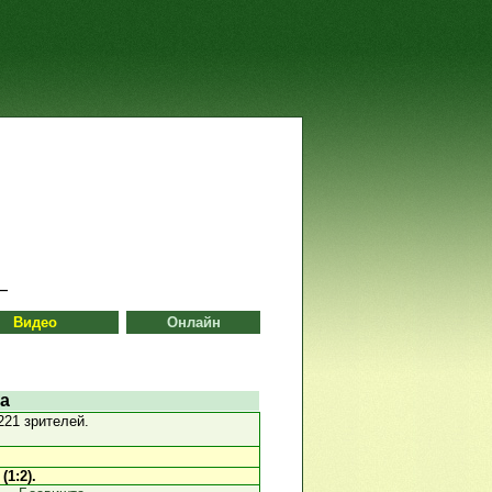
Видео
Онлайн
та
21 зрителей.
 (1:2).