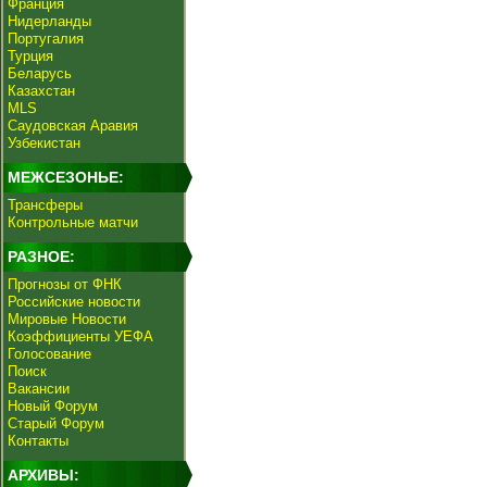
Франция
Нидерланды
Португалия
Турция
Беларусь
Казахстан
MLS
Саудовская Аравия
Узбекистан
МЕЖСЕЗОНЬЕ:
Трансферы
Контрольные матчи
РАЗНОЕ:
Прогнозы от ФНК
Российские новости
Мировые Новости
Коэффициенты УЕФА
Голосование
Поиск
Вакансии
Новый Форум
Старый Форум
Контакты
АРХИВЫ: