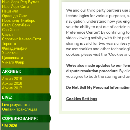
Нью-Йорк Ред Буллз
Нью-Йорк Сити
Нэшвилл
Орландо Сити
Портленд Тимберс
Реал Солт-Лейк
Сан-Хосе
Сиэтл
Спортинг Канзас-Сити
Торонто
Филадельфия
Хьюстон
Цинциннати
Чикаго Файр
АРХИВЫ:
Архив 2019
Архив 2018
Архив 2017
LIVE:
Live-результаты
Онлайн трансляции
СОРЕВНОВАНИЯ:
ЧМ 2026