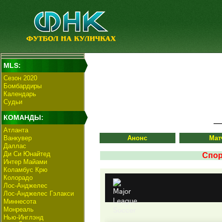
MLS:
Сезон 2020
Бомбардиры
Календарь
Судьи
КОМАНДЫ:
Атланта
Ванкувер
Анонс
Мат
Даллас
Ди Си Юнайтед
Спор
Интер Майами
Коламбус Крю
Колорадо
Лос-Анджелес
Лос-Анджелес Гэлакси
Миннесота
Монреаль
Нью-Инглэнд