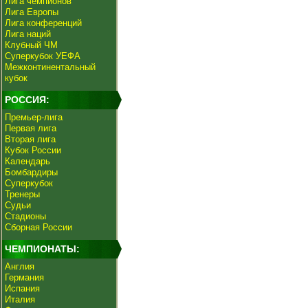
Лига чемпионов
Лига Европы
Лига конференций
Лига наций
Клубный ЧМ
Суперкубок УЕФА
Межконтинентальный
кубок
РОССИЯ:
Премьер-лига
Первая лига
Вторая лига
Кубок России
Календарь
Бомбардиры
Суперкубок
Тренеры
Судьи
Стадионы
Сборная России
ЧЕМПИОНАТЫ:
Англия
Германия
Испания
Италия