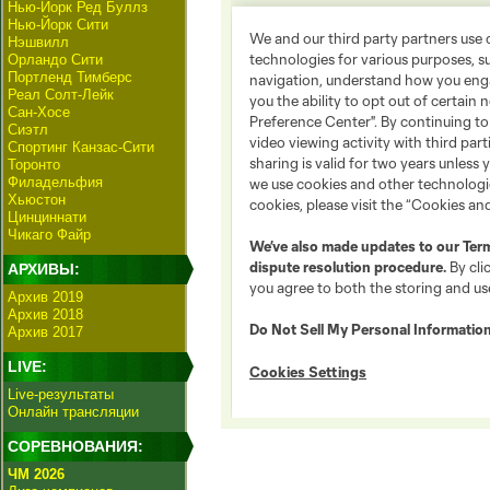
Нью-Йорк Ред Буллз
Нью-Йорк Сити
Нэшвилл
Орландо Сити
Портленд Тимберс
Реал Солт-Лейк
Сан-Хосе
Сиэтл
Спортинг Канзас-Сити
Торонто
Филадельфия
Хьюстон
Цинциннати
Чикаго Файр
АРХИВЫ:
Архив 2019
Архив 2018
Архив 2017
LIVE:
Live-результаты
Онлайн трансляции
СОРЕВНОВАНИЯ:
ЧМ 2026