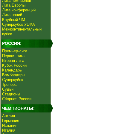
Лига чемпионов
Лига Европы
Лига конференций
Лига наций
Клубный ЧМ
Суперкубок УЕФА
Межконтинентальный
кубок
РОССИЯ:
Премьер-лига
Первая лига
Вторая лига
Кубок России
Календарь
Бомбардиры
Суперкубок
Тренеры
Судьи
Стадионы
Сборная России
ЧЕМПИОНАТЫ:
Англия
Германия
Испания
Италия