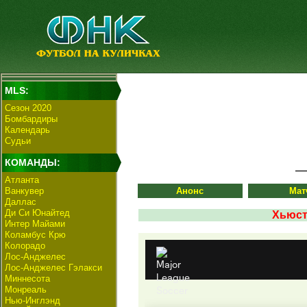
MLS:
Сезон 2020
Бомбардиры
Календарь
Судьи
КОМАНДЫ:
Атланта
Ванкувер
Анонс
Мат
Даллас
Ди Си Юнайтед
Хьюст
Интер Майами
Коламбус Крю
Колорадо
Лос-Анджелес
Лос-Анджелес Гэлакси
Миннесота
Монреаль
Нью-Инглэнд