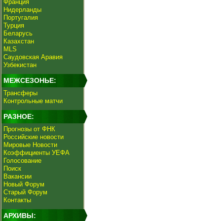
Франция
Нидерланды
Португалия
Турция
Беларусь
Казахстан
MLS
Саудовская Аравия
Узбекистан
МЕЖСЕЗОНЬЕ:
Трансферы
Контрольные матчи
РАЗНОЕ:
Прогнозы от ФНК
Российские новости
Мировые Новости
Коэффициенты УЕФА
Голосование
Поиск
Вакансии
Новый Форум
Старый Форум
Контакты
АРХИВЫ: