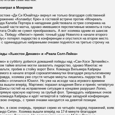
роиграл в Монреале
остоке «Ди Си Юнайтед» вернул не только благодаря собственной
поражению «Коламбус Крю» в гостевой встрече против «Монреаль
нда Калеба Портера в нападении действовала острее соперника на
льшей части матча, однако имевшиеся перспективные моменты в голы
тата Огайо не сумел преобразовать. А вот хозяева одним из шансов
сь. Победу «Импэкт» принёс точный удар Новилло в начале второго
ус» потерял лидерство в конференции и опустился на второе место.
 с одиннадцатью набранными очками поднялся на третью строчку на
еды «Хьюстон Динамо» и «Реала Солт-Лейка»
мо» в субботу добился домашней победы над «Сан-Хосе Эртквейкс».
ом тайме вполне могли захватить лидерство, однако Манотас не
альти, пробив в стойку ворот Веги. Команда Вильмера Кабреры
емого в начале второй сорокапятиминутки благодаря результативному
Правда, хозяева уже спустя четыре минуты лишились лидерства. В
ейкс» отличился Юэилл. Но уже на исходе часа игрового времени
ва вышли вперёд. Мартинес поразил владения Веги и принёс четвёртую
Шансы гостей на исправление ситуации в концовке разрушил Лопез,
прямую красную карточку за грубый фол. Тринадцать набранных очков
 команда Кабреры и идёт четвертой в таблице западной конференции.
свою очередь, с тремя очками находится на девятой позиции.
к», в свою очередь, прервал серию из четырёх подряд поражений, взяв
ндо Сити». Хозяева вышли вперёд на 17-й минуте благодаря