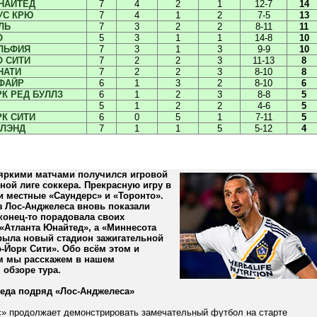
НАЙТЕД
7
4
2
1
12-7
14
УС КРЮ
7
4
1
2
7-5
13
ЛЬ
7
3
2
2
8-11
11
О
5
3
1
1
14-8
10
ЛЬФИЯ
7
3
1
3
9-9
10
О СИТИ
7
2
2
3
11-13
8
НАТИ
7
2
2
3
8-10
8
ФАЙР
6
1
3
2
8-10
6
К РЕД БУЛЛЗ
6
1
2
3
8-8
5
5
1
2
2
4-6
5
К СИТИ
6
0
5
1
7-11
5
ГЛЭНД
7
1
1
5
5-12
4
ркими матчами получился игровой
вной лиге соккера. Прекрасную игру в
 местные «Саундерс» и «Торонто».
з Лос-Анджелеса вновь показали
конец-то порадовала своих
«Атланта Юнайтед», а «Миннесота
рыла новый стадион зажигательной
-Йорк Сити». Обо всём этом и
м мы расскажем в нашем
обзоре тура.
беда подряд «Лос-Анджелеса»
» продолжает демонстрировать замечательный футбол на старте