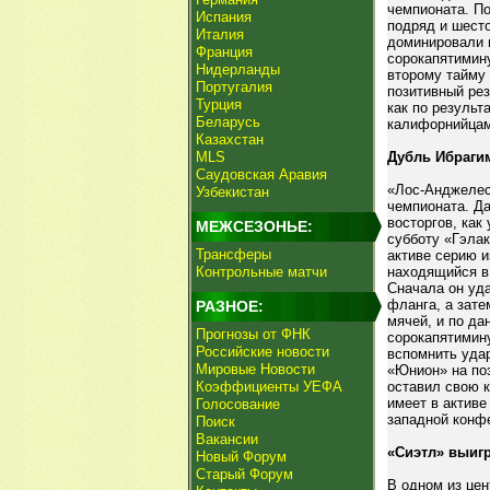
чемпионата. П
Испания
подряд и шесто
Италия
доминировали н
Франция
сорокапятимину
Нидерланды
второму тайму
Португалия
позитивный ре
Турция
как по результ
Беларусь
калифорнийцам
Казахстан
MLS
Дубль Ибраги
Саудовская Аравия
«Лос-Анджелес 
Узбекистан
чемпионата. Да
восторгов, как
МЕЖСЕЗОНЬЕ:
субботу «Гэла
Трансферы
активе серию и
Контрольные матчи
находящийся в
Сначала он уда
фланга, а зате
РАЗНОЕ:
мячей, и по да
Прогнозы от ФНК
сорокапятимину
Российские новости
вспомнить уда
Мировые Новости
«Юнион» на поз
Коэффициенты УЕФА
оставил свою 
имеет в активе
Голосование
западной конф
Поиск
Вакансии
«Сиэтл» выигр
Новый Форум
Старый Форум
В одном из цен