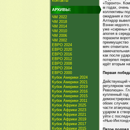
Контакты
«Торонто». Ком
м годах, очень
АРХИВЫ:
коллективы по
ожидания и пол
ЧМ 2022
Алтидор вывел 
ЧМ 2018
Вэнни недолго
ЧМ 2014
уже «сирены» 
ЧМ 2010
апогея в серед
ЧМ 2006
поразили воро
ЧМ 2002
преимущество «
ЕВРО 2024
мяч отквитали.
ЕВРО 2020
замечательная 
ЕВРО 2016
как после удар
ЕВРО 2012
потерпел перво
ЕВРО 2008
идёт вторым на
ЕВРО 2004
ЕВРО 2000
Первая побед
Кубок Америки 2024
Действующий ч
Кубок Америки 2021
регулярном че
Кубок Америки 2019
Революшн». Гл
Кубок Америки 2016
купленный год 
Кубок Америки 2015
демонстрироват
Кубок Америки 2011
обоих случаях
Кубок Африки 2025
части атакующ
Кубок Африки 2023
ударом в ство
Кубок Африки 2021
уйти с последн
Кубок Африки 2019
«Нью-Инглэнд»
Кубок Африки 2017
Кубок Африки 2015
Пятое подряд