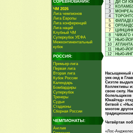
СОРЕВНОВАНИЯ:
1
ДИ СИ Ю
2
КОЛАМБ
ЧМ 2026
3
МОНРЕА
Лига чемпионов
4
ТОРОНТ
Лига Европы
5
ФИЛАДЕ
Лига конференций
6
ОРЛАНД
Лига наций
7
ЦИНЦИН
Клубный ЧМ
8
ЧИКАГО 
Суперкубок УЕФА
9
НЬЮ-ЙОР
Межконтинентальный
10
АТЛАНТА
кубок
11
НЬЮ-ЙОР
12
НЬЮ-ИН
РОССИЯ:
Премьер-лига
Первая лига
Вторая лига
Насыщенный я
уик-энд в Гла
Кубок России
Сиэтле выдали
Календарь
Коллективы и
Бомбардиры
свою силу. На
Суперкубок
болельщиков 
Тренеры
Юнайтед» отк
Судьи
битвой с «Нью
Стадионы
многом друго
Сборная России
традиционном 
ЧЕМПИОНАТЫ:
Четвёртая по
Англия
«Лос-Анджелес
Германия