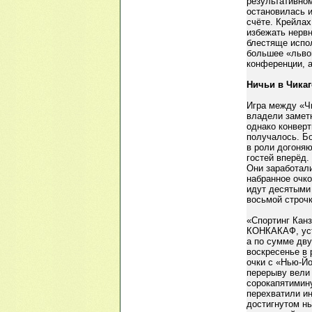
результативно
остановилась и
счёте. Крейлах
избежать нервн
блестяще испо
большее «льво
конференции, а
Ничьи в Чикаг
Игра между «Ч
владели замет
однако конверт
получалось. Бо
в роли догоня
гостей вперёд.
Они заработали
набранное очк
идут десятыми
восьмой строчк
«Спортинг Канз
КОНКАКАФ, уст
а по сумме дву
воскресенье в
очки с «Нью-Йо
перерыву вели 
сорокапятимин
перехватили ин
достигнутом нь