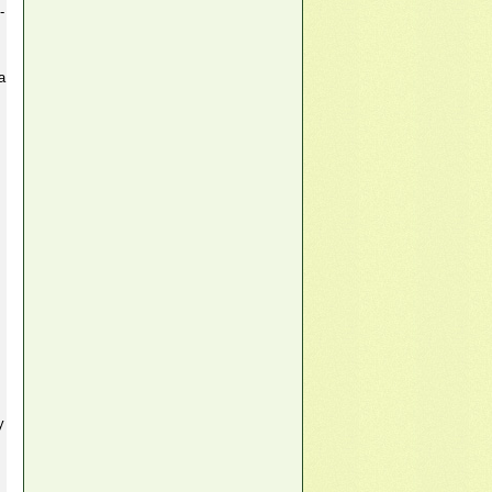
-
а
у