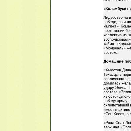
«Коламбус» п
Лидерство на в
победе, но и 
Импэкт». Кома
протяжении бо
коллектив из ш
воспользовали
тайма. «Коламб
«Монреаль» же
востоке.
Домашние поб
«Хьюстон Дина
Техасцы в перв
реализовал пен
добилась жела
удару Элиса. 
составе «Эрткв
хьюстонцы сно
победу кряду. 
схлопотавший 
имеет в активе
«Сан-Хосе», в 
«Реал Солт-Лей
верх над «Орла