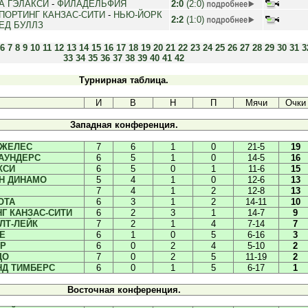
А ГЭЛАКСИ
-
ФИЛАДЕЛЬФИЯ
2:0
(2:0)
ПОРТИНГ КАНЗАС-СИТИ
-
НЬЮ-ЙОРК
2:2
(1:0)
ЕД БУЛЛЗ
6
7
8
9
10
11
12
13
14
15
16
17
18
19
20
21
22
23
24
25
26
27
28
29
30
31
3
33
34
35
36
37
38
39
40
41
42
Турнирная таблица.
И
В
Н
П
Мячи
Очки
Западная конференция.
ДЖЕЛЕС
7
6
1
0
21-5
19
АУНДЕРС
6
5
1
0
14-5
16
КСИ
6
5
0
1
11-6
15
Н ДИНАМО
5
4
1
0
12-6
13
7
4
1
2
12-8
13
ОТА
6
3
1
2
14-11
10
Г КАНЗАС-СИТИ
6
2
3
1
14-7
9
ЛТ-ЛЕЙК
7
2
1
4
7-14
7
Е
6
1
0
5
6-16
3
ЕР
6
0
2
4
5-10
2
ДО
7
0
2
5
11-19
2
НД ТИМБЕРС
6
0
1
5
6-17
1
Восточная конференция.