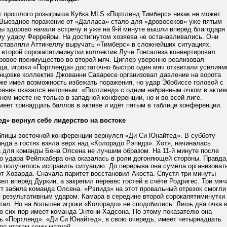
т прошлого розыгрыша Кубка MLS «Портленд Тимберс» никак не может
. Выездное поражение от «Далласа» стало для «дровосеков» уже пятым
ы здорово начали встречу и уже на 9-й минуте вышли вперёд благодаря
му удару Феррейры. На достигнутом хозяева не останавливались. Они
заставляли Аттинеллу выручать «Тимберс» в сложнейших ситуациях.
 второй сорокапятиминутки коллектив Лучи Гонсалеза конвертировал
гровое преимущество во второй мяч. Циглер уверенно реализовал
да, игроки «Портленда» достаточно быстро один мяч отквитали усилиям
нцовке коллектив Джованни Саваресе организовал давление на ворота
же имел возможность избежать поражения, но удар Эбобиссе головой с
ояния оказался неточным. «Портленд» с одним набранным очком в актив
нем месте не только в западной конференции, но и во всей лиге.
еет тринадцать баллов в активе и идёт пятым в таблице конференции.
д» вернул себе лидерство на востоке
блицы восточной конференции вернулся «Ди Си Юнайтед». В субботу
нда в гостях взяла верх над «Колорадо Рэпидз». Хотя, начиналась
а для команды Бена Олсена не лучшим образом. На 11-й минуте после
го удара Фейлхабера она оказалась в роли догоняющей стороны. Правда
о получилось исправить ситуацию. До перерыва она сумела организоват
от Ховарда. Сначала паритет восстановил Акоста. Спустя три минуты
л вперёд Дуркин, а закрепил перевес гостей в счёте Родригес. Три мяч
т забила команда Олсена. «Рэпидз» на этот провальный отрезок смогли
м результативным ударом. Камара в середине второй сорокапятиминутки
тал. Но на большее игроки «Колорадо» не сподобились. Лишь два очка 
о сих пор имеет команда Энтони Хадсона. По этому показателю она
ь «Портленд». «Ди Си Юнайтед», в свою очередь, имеет четырнадцать
 по итогам семи матчей.