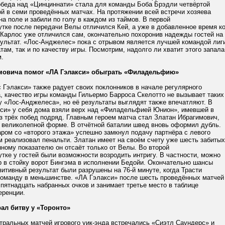
обеда над «Цинциннати» стала для команды Боба Брэдли четвёртой
й в семи проведённых матчах. На протяжении всей встречи хозяева
а поле и забили по голу в каждом из таймов. В первой
тке после передачи Велы отличился Кей, а уже в добавленное время к
 Карлос уже отличился сам, окончательно похоронив надежды гостей на
зультат. «Лос-Анджелес» пока с отрывом является лучшей командой лиг
атам, так и по качеству игры. Посмотрим, надолго ли хватит этого запала
.
мовича помог «ЛА Гэлакси» обыграть «Филадельфию»
Гэлакси» также радует своих поклонников в начале регулярного
, качество игры команды Гильермо Барроса Скелотто не вызывает таких
 у «Лос-Анджелеса», но её результаты выглядят также впечатляют. В
кси» у себя дома взяли верх над «Филадельфией Юнион», имевшей в
з трёх побед подряд. Главным героем матча стал Златан Ибрагимович,
 великолепной форме. В отчётной баталии швед вновь оформил дубль.
ром со «второго этажа» успешно замкнул подачу партнёра с левого
м реализовал пенальти. Златан имеет на своём счету уже шесть забитых
нному показателю он отсаёт только от Велы. Во второй
тке у гостей были возможности возродить интригу. В частности, можно
р в стойку ворот Бингэма в исполнении Бедойи. Окончательно шансы
итивный результат были разрушены на 76-й минуте, когда Трасти
команду в меньшинстве. «ЛА Гэлакси» после шесть проведённых матчей
 пятнадцать набранных очков и занимает третье место в таблице
еренции.
ал битву у «Торонто»
тральных матчей игрового уик-энда встречались «Сиэтл Саундерс» и