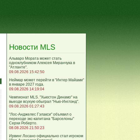
Новости MLS
Альваро Мората может стать
одноклубником Алексея Миранчука в
"Атланте".
09.08.2026 15:42:50
Неймар может перейти в "Интер Майами"
в январе 2027 года.
09.08.2026 14:19:04
Чемпионат MLS. "Хьюстон Динамо" на
выезде всухую обыграл "Нью-Инглэнд".
09.08.2026 01:27:43
"Лос-Анджелес Гэлакси" объявил о
переходе экс-капитана "Барселоны"
Серхи Роберто.
08.08.2026 21:50:23
Ирвинг Лосано официально стал игроком