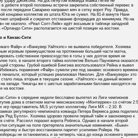
му удару Джонсона. На достигнутом команда Майка Петке не
 в дебюте второй половины встречи закрепила собственный перевес в
 после передачи Саварино направил мяч в сетку ворот Роу. Правда,
ой концовки коллектив из штата Юта не сумел. На 81-й минуте Нани
лнил штрафной и сократил отставание флоридцев до минимума. Но на
в» не хватило. «Реал Солт-Лейк» идёт восьмым в таблице западной
 «Орландо Сити» располагается на шестой позиции на востоке.
о и Канзас-Сити
икаго Файр» и «Ванкувер Уайткэпс» не выявила победителя. Хозяева
ным игровым преимуществом на протяжении большей части матча,
ировать собственное превосходство в голы у них долгое время не
лее того, в начале второго тайма коллектив Велько Пауновича оказался
ющей стороны. Грубой ошибкой Бингэма воспользовался Рейна и вывел
 Избежать поражения «Файр» сумели уже под занавес основного времени
 пенальти, который успешно реализовал Николич. Для «Ванкувера» это
о стало лишь вторым в текущем сезоне. «Уайткэпс» на данный момент
 на западе. Чикагцы же с шестью заработанными баллами находятся на
е на востоке.
ас-Сити» в середине недели бесславно вылетел из Лиги чемпионов
упив дома в ответном матче мексиканскому «Монтеррею» со счётом 2:5
х игр представитель MLS уступил коллективу Лиги MX – 2:10. В
 рамках регулярного чемпионата команда Питера Вермеса дома поделил
рк Ред Буллз». Хозяева здорово провели первый тайм и закономерно к
в счёте. Расселл поразил ворота Роблеса. Однако в начале второй
утки ситуация на поле претерпела значительные изменения. «Быки»
ициативу и быстро восстановили паритет усилиями Ройера. На
юйоркцы не остановились и за четверть часа до конца основного времен