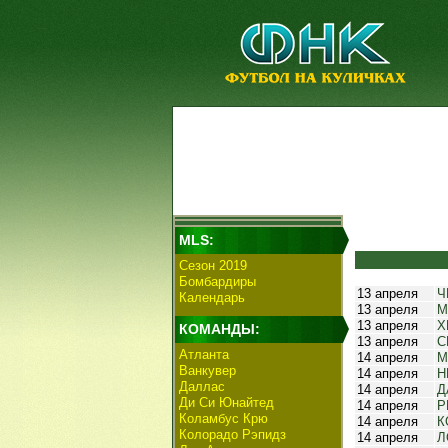
MLS:
Сезон 2019
Бомбардиры
13 апреля
Ч
Календарь
13 апреля
М
13 апреля
Х
КОМАНДЫ:
13 апреля
С
Атланта
14 апреля
М
Ванкувер
14 апреля
Н
Даллас
14 апреля
Д
Ди Си Юнайтед
14 апреля
Р
Коламбус Крю
14 апреля
К
Колорадо Рэпидз
14 апреля
Л