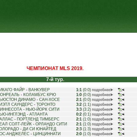
ЧЕМПИОНАТ MLS 2019.
7-й тур.
ИКАГО ФАЙР
-
ВАНКУВЕР
1:1
(0:0)
ОНРЕАЛЬ
-
КОЛАМБУС КРЮ
1:0
(0:0)
ЬЮСТОН ДИНАМО
-
САН-ХОСЕ
2:1
(0:0)
ИЭТЛ САУНДЕРС
-
ТОРОНТО
3:2
(1:1)
ИННЕСОТА
-
НЬЮ-ЙОРК СИТИ
3:3
(3:2)
ЬЮ-ИНГЛЭНД
-
АТЛАНТА
0:2
(0:1)
АЛЛАС
-
ПОРТЛЕНД ТИМБЕРС
2:1
(1:0)
ЕАЛ СОЛТ-ЛЕЙК
-
ОРЛАНДО СИТИ
2:1
(1:0)
ОЛОРАДО
-
ДИ СИ ЮНАЙТЕД
2:3
(1:3)
ОС-АНДЖЕЛЕС
-
ЦИНЦИННАТИ
2:0
(1:0)