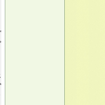
и
е
,
ь
а
в