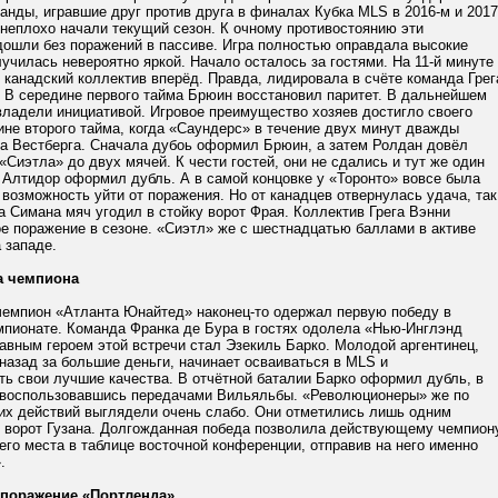
анды, игравшие друг против друга в финалах Кубка MLS в 2016-м и 2017
 неплохо начали текущий сезон. К очному противостоянию эти
дошли без поражений в пассиве. Игра полностью оправдала высокие
училась невероятно яркой. Начало осталось за гостями. На 11-й минуте
канадский коллектив вперёд. Правда, лидировала в счёте команда Грег
. В середине первого тайма Брюин восстановил паритет. В дальнейшем
владели инициативой. Игровое преимущество хозяев достигло своего
ине второго тайма, когда «Саундерс» в течение двух минут дважды
та Вестберга. Сначала дубоь оформил Брюин, а затем Ролдан довёл
Сиэтла» до двух мячей. К чести гостей, они не сдались и тут же один
 Алтидор оформил дубль. А в самой концовке у «Торонто» вовсе была
возможность уйти от поражения. Но от канадцев отвернулась удача, так
а Симана мяч угодил в стойку ворот Фрая. Коллектив Грега Вэнни
е поражение в сезоне. «Сиэтл» же с шестнадцатью баллами в активе
 западе.
а чемпиона
емпион «Атланта Юнайтед» наконец-то одержал первую победу в
мпионате. Команда Франка де Бура в гостях одолела «Нью-Инглэнд
авным героем этой встречи стал Эзекиль Барко. Молодой аргентинец,
назад за большие деньги, начинает осваиваться в MLS и
ь свои лучшие качества. В отчётной баталии Барко оформил дубль, в
 воспользовавшись передачами Вильяльбы. «Революционеры» же по
их действий выглядели очень слабо. Они отметились лишь одним
р ворот Гузана. Долгожданная победа позволила действующему чемпион
его места в таблице восточной конференции, отправив на него именно
.
 поражение «Портленда»