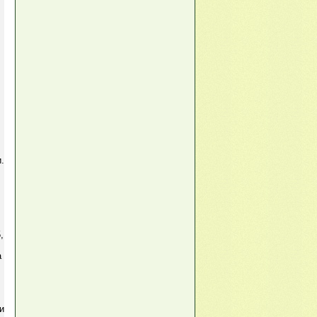
.
,
а
и