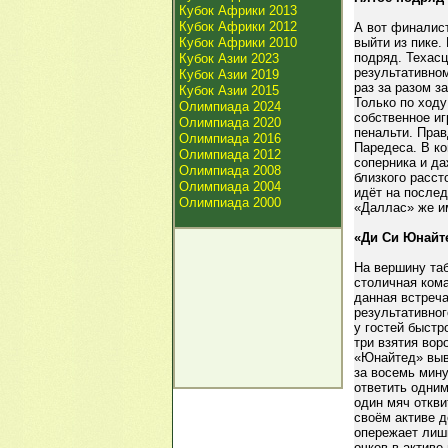
Кубок Африки 2013
Кубок Африки 2012
А вот финалис
Кубок Африки 2010
выйти из пике
подряд. Техасц
Кубок Азии 2023
результативно
Кубок Азии 2019
раз за разом 
Кубок Азии 2015
Только по ходу
Олимпиада 2024
собственное и
Олимпиада 2020
пенальти. Прав
Олимпиада 2016
Паредеса. В ко
Олимпиада 2012
соперника и да
Олимпиада 2008
близкого расст
Олимпиада 2004
идёт на послед
Олимпиада 2000
«Даллас» же им
«Ди Си Юнайте
На вершину та
столичная кома
данная встреч
результативно
у гостей быстр
три взятия вор
«Юнайтед» выве
за восемь мину
ответить одни
один мяч откви
своём активе д
опережает лиш
очков в активе