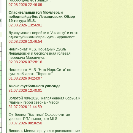
"Лос-Анджелес Гэлакси".
07.08.2026 22:46:09
Спасительный гол Мюллера и
победный дубль Левандовски. Обзор
2
19-го тура MLS.
02.08.2026 13:56:01
Лукаку может перейти в "Атланту" и стать
одноклубником Миранчука - журналист.
02.08.2026 13:46:54
Чемпионат MLS. Победный дубль
Левандовски и бесполезная голевая
передача Миранчука.
02.08.2026 07:28:16
Чемпионат MLS. "Нью-Йорк Сити" не
сумел обыграть "Торонто".
01.08.2026 04:24:07
Анонс футбольного уик-энда.
31.07.2026 12:40:01
Золотой мяч-2026: напряженная борьба и
главный герой сезона - Месси.
31.07.2026 11:44:59
Футболист "Балтики" Оффор считает
уровень РПЛ выше, чем MLS.
30.07.2026 08:36:50
Лионель Месси вернулся в расположение