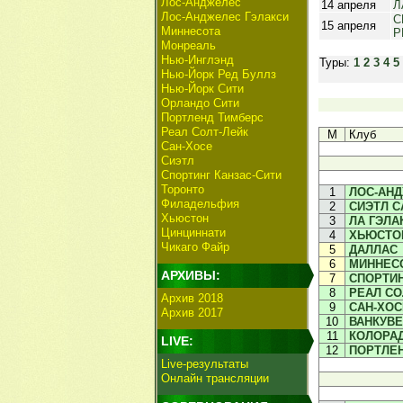
Лос-Анджелес
14 апреля
Л
Лос-Анджелес Гэлакси
С
15 апреля
Миннесота
Р
Монреаль
Нью-Инглэнд
Туры:
1
2
3
4
5
Нью-Йорк Ред Буллз
Нью-Йорк Сити
Орландо Сити
Портленд Тимберс
Реал Солт-Лейк
М
Клуб
Сан-Хосе
Сиэтл
Спортинг Канзас-Сити
Торонто
1
ЛОС-АН
Филадельфия
2
СИЭТЛ С
Хьюстон
3
ЛА ГЭЛА
Цинциннати
4
ХЬЮСТО
Чикаго Файр
5
ДАЛЛАС
6
МИННЕС
АРХИВЫ:
7
СПОРТИН
8
РЕАЛ СО
Архив 2018
9
САН-ХОС
Архив 2017
10
ВАНКУВ
11
КОЛОРА
LIVE:
12
ПОРТЛЕ
Live-результаты
Онлайн трансляции