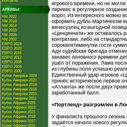
Контакты
игрового времени, но не могли
перевес в регулярное создани
АРХИВЫ:
ворот. Из интересного можно 
ЧМ 2022
оформить дубль Мартинесом во
ЧМ 2018
ЧМ 2014
венесуэлец из выгодной позици
ЧМ 2010
«Цинциннати» же оставалось р
ЧМ 2006
контратаки, либо на стандартн
ЧМ 2002
ЕВРО 2024
сорокапятиминутки гости сумел
ЕВРО 2020
Ади судейская бригада отменил
ЕВРО 2016
занавес основного времени де
ЕВРО 2012
ЕВРО 2008
ушёл от поражения. Лама посл
ЕВРО 2004
из глубины поля успешно реал
ЕВРО 2000
Единственный удар игроков «Ц
Кубок Америки 2024
Кубок Америки 2021
принёс историческое первое о
Кубок Америки 2019
«Атланта» же после двух пров
Кубок Америки 2016
заработанный балл.
Кубок Америки 2015
Кубок Америки 2011
Кубок Африки 2025
«Портленд» разгромлен в Ло
Кубок Африки 2023
Кубок Африки 2021
У финалиста прошлого сезона 
Кубок Африки 2019
Кубок Африки 2017
задаётся начало нового регуля
Кубок Африки 2015