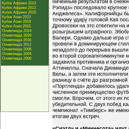
ничейным результатом в снежн
Кубок Африки 2013
Рэпидз» последовало крупное 
Кубок Африки 2012
Кубок Африки 2010
Анджелеса». Калифорнийцы бы
Кубок Азии 2023
точному удару головой Кая пос
Кубок Азии 2019
Дровосеки на это ответили на
Кубок Азии 2015
Олимпиада 2024
розыгрышем штрафного. Эбоби
Олимпиада 2020
Валери. Однако дальше игра с
Олимпиада 2016
провели в доминирующем стиле
Олимпиада 2012
Олимпиада 2008
незадолго до перерыва вышли
Олимпиада 2004
во второй сорокапятиминутке 
Олимпиада 2000
задавила противника и органи
Аттинеллы. Сначала Диоманде
Велы, а затем эти исполнител
разницу в счёте до разгромной
«Портленда» добавилось удале
численное преимущество футб
смогли. Впрочем, от этого их 
убедительной. С двух побед 
чемпионат. «Тимберс» же имею
итогам двух встреч.
«Сиэтл» и «Миннесота» идут 