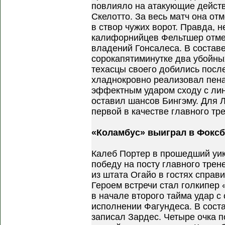
повлияло на атакующие дейст
Скелотто. За весь матч она о
в створ чужих ворот. Правда, 
калифорнийцев Фельтшер отме
владений Гонсалеса. В состав
сорокапятиминутке два убойны
техасцы своего добились посл
хладнокровно реализовал пенал
эффектным ударом сходу с ли
оставил шансов Бингэму. Для Л
первой в качестве главного тр
«Коламбус» выиграл в Фокс
Калеб Портер в прошедший уи
победу на посту главного трен
из штата Огайо в гостях спра
Героем встречи стал голкипер
в начале второго тайма удар с
исполнении Фагундеса. В соста
записал Зардес. Четыре очка 