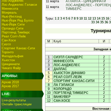
Лос-Анджелес
11 марта
АТЛАНТА
-
ЦИНЦИННАТИ
Лос-Анджелес Гэлакси
ЛОС-АНДЖЕЛЕС
-
ПОРТЛЕН
11 марта
Миннесота
ТИМБЕРС
Монреаль
Нью-Инглэнд
Туры:
1
2
3
4
5
6
7
8
9
10
11
12
13
14
15
16
Нью-Йорк Ред Буллз
33
34
35
36
3
Нью-Йорк Сити
Орландо Сити
Турнирна
Портленд Тимберс
Реал Солт-Лейк
Сан-Хосе
М
Клуб
И
Сиэтл
Спортинг Канзас-Сити
Западная 
Торонто
Филадельфия
1
СИЭТЛ САУНДЕРС
2
Хьюстон
2
МИННЕСОТА
2
Цинциннати
3
ЛОС-АНДЖЕЛЕС
2
Чикаго Файр
4
ДАЛЛАС
2
5
ХЬЮСТОН ДИНАМО
2
АРХИВЫ:
6
РЕАЛ СОЛТ-ЛЕЙК
2
7
СПОРТИНГ КАНЗАС-СИТИ
2
Архив 2018
8
ЛА ГЭЛАКСИ
2
Архив 2017
9
КОЛОРАДО
2
10
ПОРТЛЕНД ТИМБЕРС
2
LIVE:
11
ВАНКУВЕР
2
Live-результаты
12
САН-ХОСЕ
2
Онлайн трансляции
Восточная