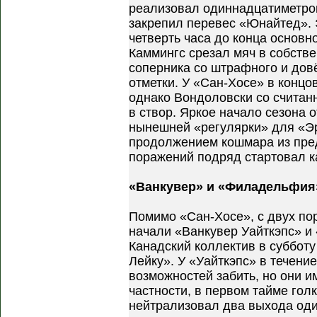
реализовал одиннадцатиметров
закрепил перевес «Юнайтед». 
четверть часа до конца основн
Каммингс срезал мяч в собств
соперника со штрафного и довё
отметки. У «Сан-Хосе» в концо
однако Вондоловски со считан
в створ. Яркое начало сезона 
нынешней «регулярки» для «Эр
продолжением кошмара из пре
поражений подряд стартовал к
«Ванкувер» и «Филадельфия
Помимо «Сан-Хосе», с двух по
начали «Ванкувер Уайткэпс» 
Канадский коллектив в субботу
Лейку». У «Уайткэпс» в течени
возможностей забить, но они и
частности, в первом тайме гол
нейтрализовал два выхода оди