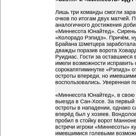
Лишь три команды смогли зара
очков по итогам двух матчей.
аналогичного достижения доби
«Миннесота Юнайтед». Сирены 
«Колорадо Рэпидз». Причём, н
Брайана Шметцера заработала 
дважды поразив ворота Ховар
Руидиас. Гости за оставшиеся
имели возможности исправить 
сорокапятиминутке «Рэпидз» о
остроты впереди, но имевшими
воспользовались. Уверенная п
«Миннесота Юнайтед», в свою о
выезда в Сан-Хосе. За первый
остроты в нападении, однако 
вперёд был у хозяев. Вондоло
пробил в стойку ворот Манноне
встречи игроки «Миннесоты» к
имевшимися голевыми возможн