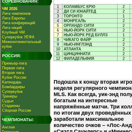
СОРЕВНОВАНИЯ:
1
КОЛАМБУС КРЮ
2
ЧМ 2026
2
ДИ СИ ЮНАЙТЕД
2
Лига чемпионов
3
ТОРОНТО
1
Лига Европы
4
МОНРЕАЛЬ
2
Лига конференций
5
ОРЛАНДО СИТИ
2
Лига наций
6
НЬЮ-ЙОРК СИТИ
2
Клубный ЧМ
7
НЬЮ-ЙОРК РЕД БУЛЛЗ
1
Суперкубок УЕФА
8
ЧИКАГО ФАЙР
2
Межконтинентальный
9
НЬЮ-ИНГЛЭНД
2
кубок
10
АТЛАНТА
2
11
ЦИНЦИННАТИ
2
РОССИЯ:
12
ФИЛАДЕЛЬФИЯ
2
Премьер-лига
Первая лига
Вторая лига
Кубок России
Подошла к концу вторая игр
Календарь
Бомбардиры
неделя регулярного чемпион
Суперкубок
MLS. Как всегда, уик-энд пол
Тренеры
богатым на интересные
Судьи
Стадионы
напряжённые матчи. Три кол
Сборная России
по итогам двух проведённых
заработали максимальное
ЧЕМПИОНАТЫ:
количество очков – «Лос-Анд
Англия
«Сиэтл Саундерс» и «Миннес
Германия