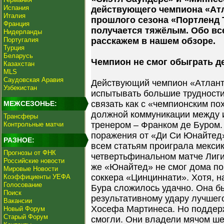
Испания
действующего чемпиона «Ат
Италия
прошлого сезона «Портленд 
Франция
получается тяжёлым. Обо вс
Нидерланды
Португалия
расскажем в нашем обзоре.
Турция
Беларусь
Чемпион не смог обыграть д
Казахстан
MLS
Саудовская Аравия
Действующий чемпион «Атлан
Узбекистан
испытывать большие трудности
связать как с «чемпионским по
МЕЖСЕЗОНЬЕ:
должной коммуникации между 
Трансферы
тренером – Франком де Буром.
Контрольные матчи
поражения от «Ди Си Юнайтед»
РАЗНОЕ:
всем статьям проиграла мекси
Прогнозы от ФНК
четвертьфинальном матче Лиг
Российские новости
же «Юнайтед» не смог дома по
Мировые Новости
соккера «Цинциннати». Хотя, 
Коэффициенты УЕФА
Голосование
Бура сложилось удачно. Она б
Поиск
результативному удару лучшег
Вакансии
Хосефа Мартинеса. Но поддерж
Новый Форум
Старый Форум
смогли. Они владели мячом ше