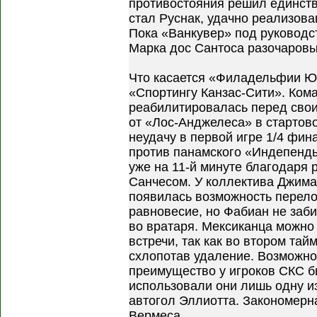
противостояния решил единств
стал Руснак, удачно реализов
Пока «Ванкувер» под руководс
Марка дос Сантоса разочаровы
Что касается «Филадельфии Юн
«Спортингу Канзас-Сити». Ком
реабилитировалась перед сво
от «Лос-Анджелеса» в стартово
неудачу в первой игре 1/4 фи
против панамского «Индепенд
уже на 11-й минуте благодаря
Санчесом. У коллектива Джима
появилась возможность перело
равновесие, но Фабиан не заб
во вратаря. Мексиканца можно
встречи, так как во втором тай
схлопотав удаление. Возможно
преимущество у игроков СКС б
использовали они лишь одну из
автогол Эллиотта. Закономерн
Вермеса.