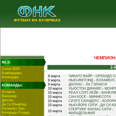
ЧЕМПИОНА
MLS:
2-
Сезон 2019
Бомбардиры
9 марта
ЧИКАГО ФАЙР
-
ОРЛАНДО С
Календарь
9 марта
НЬЮ-ИНГЛЭНД
-
КОЛАМБУС
9 марта
ДАЛЛАС
-
ЛА ГЭЛАКСИ
КОМАНДЫ:
10 марта
ХЬЮСТОН ДИНАМО
-
МОНР
Атланта
10 марта
РЕАЛ СОЛТ-ЛЕЙК
-
ВАНКУВ
Ванкувер
10 марта
САН-ХОСЕ
-
МИННЕСОТА
Даллас
10 марта
СИЭТЛ САУНДЕРС
-
КОЛОР
Ди Си Юнайтед
10 марта
НЬЮ-ЙОРК СИТИ
-
ДИ СИ Ю
Коламбус Крю
СПОРТИНГ КАНЗАС-СИТИ
-
10 марта
Колорадо Рэпидз
ФИЛАДЕЛЬФИЯ