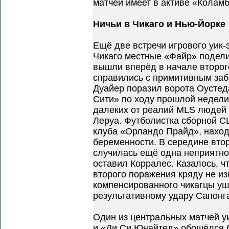
матчей имеет в активе «Коламб
Ничьи в Чикаго и Нью-Йорке
Ещё две встречи игрового уик
Чикаго местные «Файр» подели
вышли вперёд в начале второг
справились с примитивным заб
Дуайер поразил ворота Оусте
Сити» по ходу прошлой недели
далеких от реалий MLS людей 
Леруа. Футболистка сборной С
клуба «Орландо Прайд», наход
беременности. В середине вто
случилась ещё одна неприятно
оставил Корралес. Казалось, ч
второго поражения кряду не из
компенсированного чикагцы уш
результативному удару Сапонг
Один из центральных матчей у
и «Ди Си Юнайтед» обошёлся б