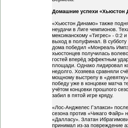
Домашние успехи «Хьюстон 
«Хьюстон Динамо» также подня
неудачи в Лиге чемпионов. Те
мексиканскому «Тигрес» - 0:2
выход в полуфинал. В субботу
дома победил «Монреаль Импэк
хьюстонцев получилась волево
гостей вперёд эффектным уда
площади. Однако лидировал к
недолго. Хозяева сравняли сч
мощному выстрелу в «девятку»
победу уже в концовке матча т
учётом концовки прошлого сез
забил в пятой игре кряду.
«Лос-Анджелес Гэлакси» после
сезона против «Чикаго Файр» н
«Далласу». Златан Ибрагимович
принимал из-за повреждение а