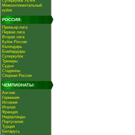
Суперкубок УЕФА
Межконтинентальный
кубок
РОССИЯ:
Премьер-лига
Первая лига
Вторая лига
Кубок России
Календарь
Бомбардиры
Суперкубок
Тренеры
Судьи
Стадионы
Сборная России
ЧЕМПИОНАТЫ:
Англия
Германия
Испания
Италия
Франция
Нидерланды
Португалия
Турция
Беларусь