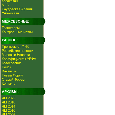
Казахстан
MLS
Саудовская Аравия
Узбекистан
МЕЖСЕЗОНЬЕ:
Трансферы
Контрольные матчи
РАЗНОЕ:
Прогнозы от ФНК
Российские новости
Мировые Новости
Коэффициенты УЕФА
Голосование
Поиск
Вакансии
Новый Форум
Старый Форум
Контакты
АРХИВЫ:
ЧМ 2022
ЧМ 2018
ЧМ 2014
ЧМ 2010
ЧМ 2006