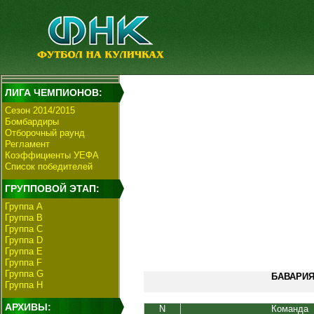
ЛИГА ЧЕМПИОНОВ:
Сезон 2014/2015
Бомбардиры
Отборочный раунд
Регламент
Коэффициенты УЕФА
Список победителей
ГРУППОВОЙ ЭТАП:
Группа А
Группа В
Группа C
Группа D
Группа E
Группа F
Группа G
БАВАРИЯ 
Группа H
АРХИВЫ:
N
Команда