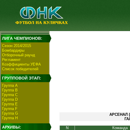
ЛИГА ЧЕМПИОНОВ:
Сезон 2014/2015
Бомбардиры
Отборочный раунд
Регламент
Коэффициенты УЕФА
Список победителей
ГРУППОВОЙ ЭТАП:
Группа А
Группа В
Группа C
Группа D
Группа E
Группа F
Группа G
АРСЕНАЛ (
Группа H
ГА
АРХИВЫ:
N
Команда