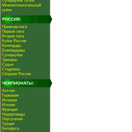
Суперкубок УЕФА
Межконтинентальный
кубок
РОССИЯ:
Премьер-лига
Первая лига
Вторая лига
Кубок России
Календарь
Бомбардиры
Суперкубок
Тренеры
Судьи
Стадионы
Сборная России
ЧЕМПИОНАТЫ:
Англия
Германия
Испания
Италия
Франция
Нидерланды
Португалия
Турция
Беларусь