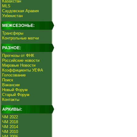
Казахстан
MLS
Саудовская Аравия
Узбекистан
МЕЖСЕЗОНЬЕ:
Трансферы
Контрольные матчи
РАЗНОЕ:
Прогнозы от ФНК
Российские новости
Мировые Новости
Коэффициенты УЕФА
Голосование
Поиск
Вакансии
Новый Форум
Старый Форум
Контакты
АРХИВЫ:
ЧМ 2022
ЧМ 2018
ЧМ 2014
ЧМ 2010
ЧМ 2006