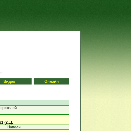
Видео
Онлайн
зрителей.
81 (2:1).
Наполи