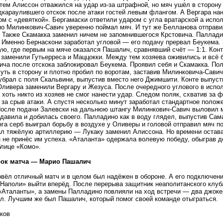
тем Алиссон отважился на удар из-за штрафной, но мяч ушёл в сторону 
дкараулившего отскок после атаки гостей левым флангом. А Вергара н
м с «девяткой». Бергамаски ответили ударом с угла вратарской а исп
о Милинкович-Савич уверенно поймал мяч. И тут же Белланова отправи
 Также Скамакка заменил ничем не запомнившегося Крстовича. Паллади
 Именно Бернаскони заработал угловой — его подачу прервал Беукема.
ую, где первым на мяче оказался Пашалич, сравнявший счёт — 1:1. Ко
заменили Гутьерреса и Маццокки. Между тем хозяева оживились и всё 
ча после отскока заблокировал Беукема. Проявил себя и Скамакка. По
уть в сторону и плотно пробил по воротам, заставив Милинковича-Савич
брал с поля Скальвини, выпустив вместо него Джимшити. Конте выпуст
ливера заменили Вергару и Жезуса. После очередного углового в испо
 хоть никто из хозяев не смог нанести удар. Следом поляк, схватив за
 за срыв атаки. А спустя несколько минут заработал стандартное полож
После подачи Залевски на дальнюю штангу Милинкович-Савич выловил м
давила и добилась своего. Палладино как в воду глядел, выпустив Сам
га серб выиграл борьбу в воздухе у Оливеры и головой отправил мяч п
ал тяжёлую артиллерию — Лукаку заменил Алиссона. Но времени остав
 не принёс им успеха. «Аталанта» одержала волевую победу, обыграв 
блице «Комо».
рок матча — Марио Пашалич
вёл отличный матч и в целом был надёжен в обороне. А его подключени
Наполи» выйти вперёд. После перерыва защитник неаполитанского клуба
Аталанты», а замены Палладино повлияли на ход встречи — два джоке
л. Лучшим же был Пашалич, который помог своей команде отыграться.
ков