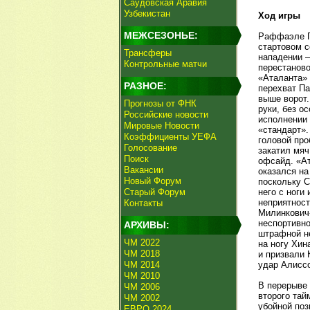
Саудовская Аравия
Узбекистан
Ход игры
МЕЖСЕЗОНЬЕ:
Раффаэле П
стартовом с
Трансферы
нападении —
Контрольные матчи
перестаново
«Аталанта» 
РАЗНОЕ:
перехват Па
выше ворот.
Прогнозы от ФНК
руки, без о
Российские новости
исполнении 
Мировые Новости
«стандарт».
Коэффициенты УЕФА
головой про
Голосование
закатил мяч
Поиск
офсайд. «Ат
Вакансии
оказался на
Новый Форум
поскольку С
Старый Форум
него с ноги
неприятност
Контакты
Милинкович-
неспортивно
АРХИВЫ:
штрафной не
ЧМ 2022
на ногу Хин
ЧМ 2018
и призвали 
ЧМ 2014
удар Алиссо
ЧМ 2010
В перерыве
ЧМ 2006
второго тай
ЧМ 2002
убойной поз
ЕВРО 2024