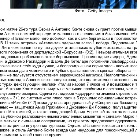
Фото - Getty Images
ия.
ом матче 26-го тура Серии А Антонио Конте снова сыграет против бывши
и А в многолетней карьере титулованного специалиста была именно «Ат
енер «Наполи» мало чего добился, как и сами бергамаски в противосто
 В 11 таких встречах «Аталанта» одержала всего 1 победу. Подопечны
 Лиге чемпионов не лучше других итальянских клубов и оказалась на гр
вого поражения от дортмундской «Боруссии» (0:2). Невыразительная игр
 кадровых проблемах в атаке бергамасков. Прошлогодние лидеры, Адем
и, а Джакомо Распадори и Шарль Де Кетеларе пополнили ломбардский л
показывают себя куда лучше, и беспроигрышная серия здесь насчитывае
ом команды в чемпионате и Кубке страны является крепкая оборона —
ли» же пользуется отсутствием еврокубковой нагрузки. Неаполитанский 
ных команд с Аппенинского полуострова, что положительно сказалось на
 турах действующий чемпион Италии набрал 7 очков из 9 возможных и 
ке. Антонио Конте имеет ничуть не меньшие проблемы с составом, чем е
внутренние резервы. Одним из лидеров «адзурри» на зимнем отрезке се
гара – 3+1 по системе «гол плюс пас» в 5 прошлых официальных встреч
нии с «Ромой» (2:2) команду спас арендованный у «Спортинга» бразилец
нных — защитники Амир Ррахмани и Джованни Ди Лоренцо, полузащитник
котт Мактоминей, а также нападающий Давид Нерес. «Аталанта» испыты
за убойной реализацией немногочисленных моментов и сейвами Марко К
 в матчах с сильными соперниками, но при этом продолжают одерживат
е 5 встреч во внутренних турнирах. Однако «Наполи» готовится в стол
цикле, а стиль Антонио Конте всегда был неудобен для прессингующей
 применить своё главное оружие.