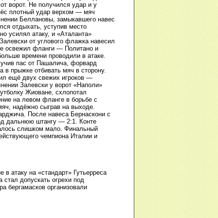
от ворот. Не получился удар и у
анёс плотный удар верхом — мяч
олнении Беллановы, замыкавшего навес
лся отдыхать, уступив место
но усилял атаку, и «Аталанта»
 Залевски от углового флажка навесил
нте освежил фланги — Политано и
больше времени проводили в атаке.
лучив пас от Пашалича, форвард
а в прыжке отбивать мяч в сторону.
ил ещё двух свежих игроков —
лнении Залевски у ворот «Наполи»
 футболку Жиоване, схлопотал
ение на левом фланге в борьбе с
яч, надёжно сыграв на выходе.
арджича. После навеса Бернаскони с
од дальнюю штангу — 2:1. Конте
алось слишком мало. Финальный
действующего чемпиона Италии и
е в атаку на «стандарт» Гутьерреса
 стал допускать огрехи под
ра бергамасков организовали