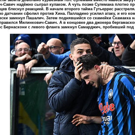
-Савич надёжно сыграл кулаком. А чуть позже Сулемана плотно пр
цев блеснул реакцией. В начале второго тайма Гутьеррес расстреля
но датчанин сфолил против Хина. Палладино усилил атаку, и его ко
вски замкнул Пашалич. Затем поднявшийся со скамейки Скамакка н
справился Милинкович-Савич. А в концовке два джокера бергамаско
ес Бернаскони с левого фланга замкнул Самарджич, пробивший под