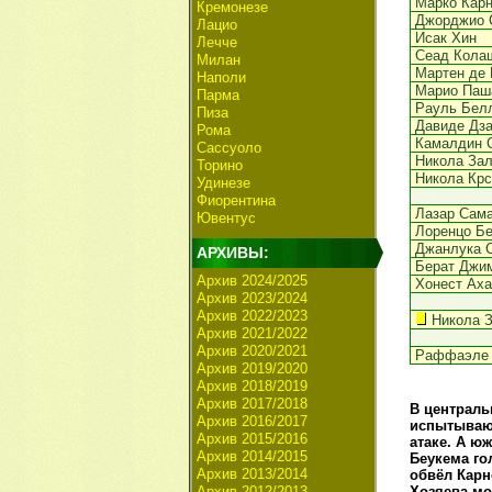
Марко Карн
Кремонезе
Джорджио 
Лацио
Исак Хин
Лечче
Сеад Кола
Милан
Мартен де 
Наполи
Марио Паш
Парма
Рауль Бел
Пиза
Давиде Дза
Рома
Камалдин 
Сассуоло
Никола Зал
Торино
Никола Крс
Удинезе
Фиорентина
Лазар Сам
Ювентус
Лоренцо Бе
Джанлука 
АРХИВЫ:
Берат Джи
Архив 2024/2025
Хонест Аха
Архив 2023/2024
Архив 2022/2023
Никола 
Архив 2021/2022
Архив 2020/2021
Раффаэле 
Архив 2019/2020
Архив 2018/2019
Архив 2017/2018
В централь
Архив 2016/2017
испытываю
Архив 2015/2016
атаке. А ю
Архив 2014/2015
Беукема го
Архив 2013/2014
обвёл Карн
Архив 2012/2013
Хозяева мо