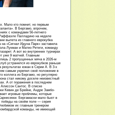
х. Мало кто помнит, но первым
аланта». В Бергамо, впрочем,
яниях с командами 56-летнего
е Раффаэле Палладино на неделе
ани вылета из главного еврокубка
а на «Сигнал Идуна Парк» заставила
ола Лукман и Матео Ретеги, команду
азарет. А вот во внутренних турнирах
т уже 9 матчей. Главным
 лишь 2 пропущенных мяча в 2026-м
клуб устранился из еврокубков раньше
 результатах южан в Серии А. В 3-х
тем самым укрепил своё положение в
го коллега из Бергамо, но регулярно
зона стал никому доселе неизвестный
ах. А от поражения в последнем
 Алиссон Сантос. В списке
и Кевин де Брейне, Андре Замбо-
вает игровые проблемы, которые
арнесекки. Бергамаски мало бьют в
ь победы на своём поле — серия
ь любимом их главным тренером
 ломбардской команды, не имеющей