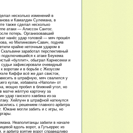
делал несколько изменений в
ланова и Камалдин Сулемана, в
те также сделал несколько
уппе атаки — Алиссон Сантос.
после потерь. Организовавший
ват нанёс удар головой — мяч прошёл
ова, но Милинкович-Савич, подняв
ветили крайне неточным ударом в
 Скальвини заработал перспективный
й подключившийся к атаке Беукема
истый «буллит», обыграл Карнесекки и
ку судьи зафиксировали очевидный
к воротам и в борьбе с Жезусом
иэле Киффи всё же дал свисток,
авесить в штрафную, мяч свалился у
шего кулак, избавила «Наполи» от
ча, мощно пробил в ближний угол, но
в матче жёлтую карточку за
н удар ганского хавбека из-за
таку. Хейлунн в штрафной наткнулся
ласились с решением главного арбитра
. Южане могли забить и с игры, но
ргары.
емана. Неаполитанцы забили в начале
цевой вдоль ворот, а Гутьеррес из
, и арбитр взятие ворот справедливо