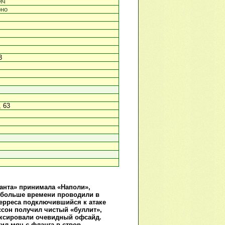
ич
рно
3
, 63
ланта» принимала «Наполи»,
 больше времени проводили в
ьерреса подключившийся к атаке
ссон получил чистый «буллит»,
фиксировали очевидный офсайд.
тил мяч с фланга в створ —