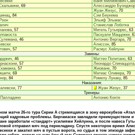
есекки
Ваня Милинкович-Сав
Скальвини
, 69
Алессандро Буонджо
Жуан Жезус
, 70
шинац
, 84
Сэм Беукема
Роон
Эльиф Эльмас
алич
Станислав Лоботка
ланова
, 57
Мигель Гутьеррес
, 63
ппакоста
Паскуале Маццокки
, 6
Сулемана
, 46
Антонио Вергара
, 70
евски
Алиссон
, 85
тович
, 57
Расмус Хейлунн
Замены:
арджич
, 46
Маттео Политано
, 63
рнаскони
, 57
Леонардо Спинаццола
Скамакка
, 57
Жиоване
, 70
мшити
, 69
Матиас Оливера
, 70
нор
, 84
Ромелу Лукаку
, 85
Наказания:
Залевски
, 77
Жуан Жезус
, 37
Тренеры:
Палладино
Антонио Конте
ном матче 26-го тура Серии А стремящаяся в зону еврокубков «Ата
щий кадровые проблемы. Бергамаски завладели преимуществом и
жане заработали «стандарт» усилиями Хейлунна, и после навеса Гут
ловой отправил мяч под перекладину. Спустя некоторое время Али
есекки и закатил мяч в пустые ворота, но судьи в том эпизоде за
гли забить довольно курьёзный гол: Сулемана вместо навеса закру