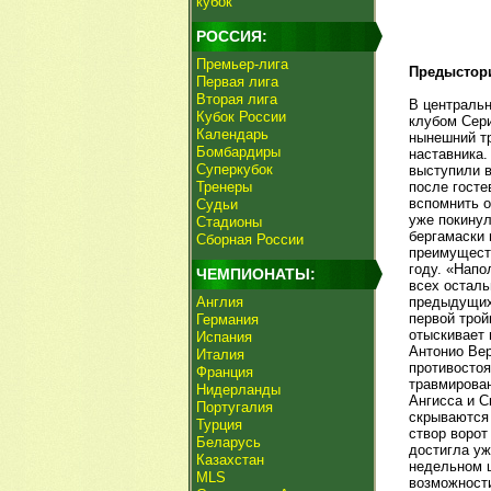
кубок
РОССИЯ:
Премьер-лига
Предыстор
Первая лига
Вторая лига
В центральн
Кубок России
клубом Сери
Календарь
нынешний тр
Бомбардиры
наставника.
Суперкубок
выступили в
Тренеры
после госте
вспомнить о
Судьи
уже покинул
Стадионы
бергамаски 
Сборная России
преимуществ
году. «Напо
ЧЕМПИОНАТЫ:
всех осталь
Англия
предыдущих
первой трой
Германия
отыскивает 
Испания
Антонио Вер
Италия
противостоя
Франция
травмирова
Нидерланды
Ангисса и С
Португалия
скрываются 
Турция
створ ворот
Беларусь
достигла уж
Казахстан
недельном 
MLS
возможности