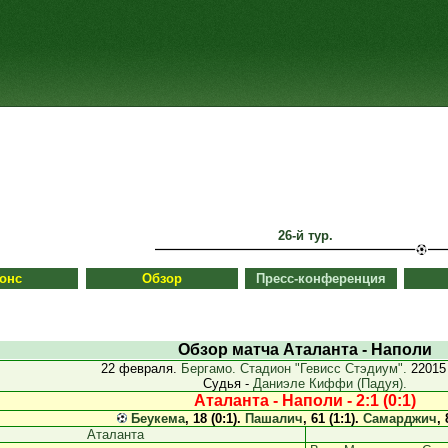
26-й тур.
онс
Обзор
Пресс-конференция
Обзор матча Аталанта - Наполи
22 февраля.
Бергамо. Стадион "Гевисс Стэдиум".
22015 
Судья -
Даниэле Киффи (Падуя).
Аталанта - Наполи - 2:1 (0:1)
Беукема
, 18 (0:1).
Пашалич
, 61 (1:1).
Самарджич
, 
Аталанта