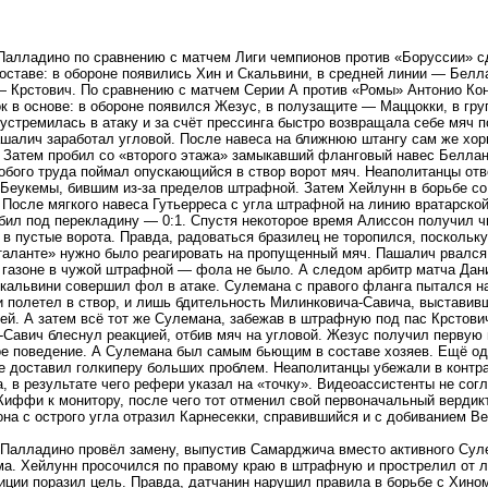
алладино по сравнению с матчем Лиги чемпионов против «Боруссии» с
оставе: в обороне появились Хин и Скальвини, в средней линии — Бел
 Крстович. По сравнению с матчем Серии А против «Ромы» Антонио Кон
к в основе: в обороне появился Жезус, в полузащите — Маццокки, в гр
устремилась в атаку и за счёт прессинга быстро возвращала себе мяч 
шалич заработал угловой. После навеса на ближнюю штангу сам же хор
 Затем пробил со «второго этажа» замыкавший фланговый навес Беллан
собого труда поймал опускающийся в створ ворот мяч. Неаполитанцы от
Беукемы, бившим из-за пределов штрафной. Затем Хейлунн в борьбе со
 После мягкого навеса Гутьерреса с угла штрафной на линию вратарско
бил под перекладину — 0:1. Спустя некоторое время Алиссон получил ч
 в пустые ворота. Правда, радоваться бразилец не торопился, посколь
аланте» нужно было реагировать на пропущенный мяч. Пашалич рвался 
 газоне в чужой штрафной — фола не было. А следом арбитр матча Дан
кальвини совершил фол в атаке. Сулемана с правого фланга пытался н
 и полетел в створ, и лишь бдительность Милинковича-Савича, выставив
ей. А затем всё тот же Сулемана, забежав в штрафную под пас Крстови
Савич блеснул реакцией, отбив мяч на угловой. Жезус получил первую 
е поведение. А Сулемана был самым бьющим в составе хозяев. Ещё оди
 доставил голкиперу больших проблем. Неаполитанцы убежали в контра
а, в результате чего рефери указал на «точку». Видеоассистенты не сог
Киффи к монитору, после чего тот отменил свой первоначальный вердикт
на с острого угла отразил Карнесекки, справившийся и с добиванием Ве
 Палладино провёл замену, выпустив Самарджича вместо активного Сул
ма. Хейлунн просочился по правому краю в штрафную и прострелил от ли
иции поразил цель. Правда, датчанин нарушил правила в борьбе с Хином