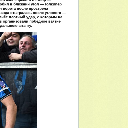
обил в ближний угол — голкипер
л ворота после прострела
манда отыгралась после углового —
анёс плотный удар, с которым не
в организовали победное взятие
 дальнюю штангу.