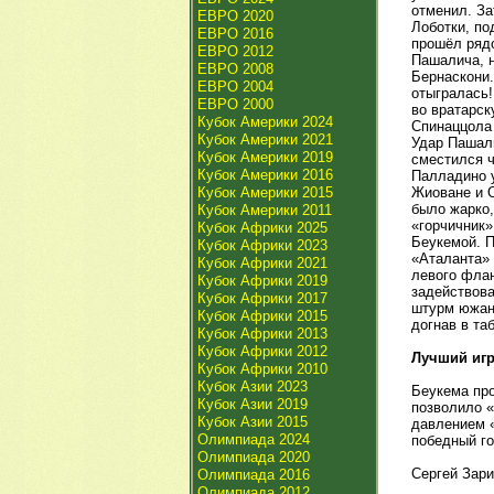
отменил. За
ЕВРО 2020
Лоботки, по
ЕВРО 2016
прошёл рядо
ЕВРО 2012
Пашалича, н
ЕВРО 2008
Бернаскони.
ЕВРО 2004
отыгралась!
ЕВРО 2000
во вратарск
Кубок Америки 2024
Спинаццола 
Кубок Америки 2021
Удар Пашали
Кубок Америки 2019
сместился ч
Кубок Америки 2016
Палладино у
Кубок Америки 2015
Жиоване и О
было жарко,
Кубок Америки 2011
«горчичник»
Кубок Африки 2025
Беукемой. 
Кубок Африки 2023
«Аталанта» 
Кубок Африки 2021
левого флан
Кубок Африки 2019
задействов
Кубок Африки 2017
штурм южан
Кубок Африки 2015
догнав в та
Кубок Африки 2013
Кубок Африки 2012
Лучший иг
Кубок Африки 2010
Кубок Азии 2023
Беукема про
Кубок Азии 2019
позволило «
Кубок Азии 2015
давлением «
Олимпиада 2024
победный го
Олимпиада 2020
Сергей Зари
Олимпиада 2016
Олимпиада 2012