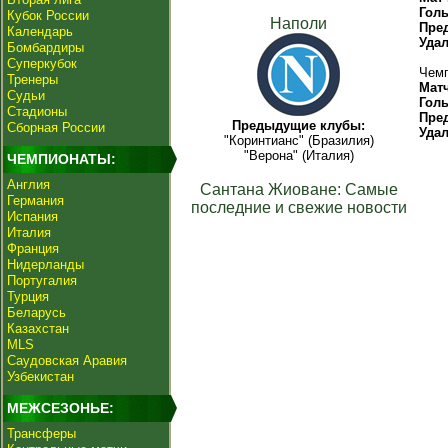
Гол
Кубок России
Наполи
Пре
Календарь
Уда
Бомбардиры
Суперкубок
Чемп
Тренеры
Мат
Судьи
Гол
Стадионы
Пре
Предыдущие клубы:
Сборная России
Уда
"Коринтианс" (Бразилия)
"Верона" (Италия)
ЧЕМПИОНАТЫ:
Англия
Сантана Жиоване: Самые
Германия
последние и свежие новости
Испания
Италия
Франция
Нидерланды
Португалия
Турция
Беларусь
Казахстан
MLS
Саудовская Аравия
Узбекистан
МЕЖСЕЗОНЬЕ:
Трансферы