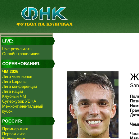
LIVE:
Live-результаты
Онлайн трансляции
СОРЕВНОВАНИЯ:
ЧМ 2026
Ж
Лига чемпионов
Лига Европы
San
Лига конференций
Лига наций
Клубный ЧМ
Пол
Поз
Суперкубок УЕФА
Ном
Межконтинентальный
Гра
кубок
Дат
РОССИЯ:
Чем
Премьер-лига
Чемп
Первая лига
Мат
Вторая лига