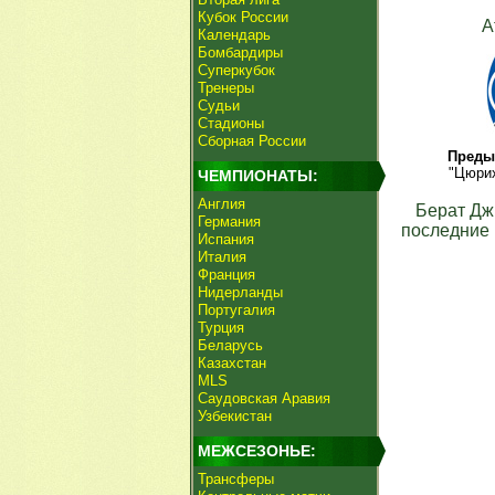
Кубок России
А
Календарь
Бомбардиры
Суперкубок
Тренеры
Судьи
Стадионы
Сборная России
Преды
"Цюрих
ЧЕМПИОНАТЫ:
Англия
Берат Д
Германия
последние 
Испания
Италия
Франция
Нидерланды
Португалия
Турция
Беларусь
Казахстан
MLS
Саудовская Аравия
Узбекистан
МЕЖСЕЗОНЬЕ:
Трансферы