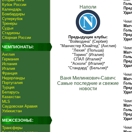
Гол
Кубок России
Наполи
Пре
Календарь
Уда
Бомбардиры
Суперкубок
Чемп
Тренеры
Мат
Судьи
Гол
Стадионы
Пре
Предыдущие клубы:
Сборная России
Уда
"Войводина" (Сербия)
"Манчестер Юнайтед" (Англия)
ЧЕМПИОНАТЫ:
Чемп
"Лехия" (Польша)
Мат
Англия
"Торино" (Италия)
Гол
Германия
СПАЛ (Италия)*
Пре
"Асколи" (Италия)*
Испания
Уда
"Стандард" (Бельгия)*
Италия
Франция
Чемп
Ваня Милинкович-Савич:
Нидерланды
Мат
Португалия
Самые последние и свежие
Гол
Турция
Пре
новости
Беларусь
Уда
Казахстан
Чемп
MLS
Мат
Саудовская Аравия
Гол
Узбекистан
Пре
Уда
МЕЖСЕЗОНЬЕ:
Чемп
Трансферы
Мат