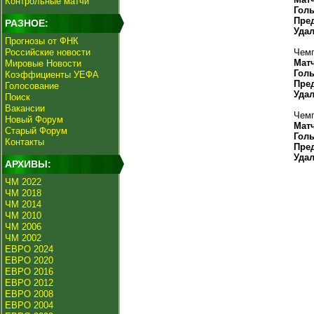
Контрольные матчи
Гол
Пре
РАЗНОЕ:
Уда
Прогнозы от ФНК
Российские новости
Чемп
Мат
Мировые Новости
Гол
Коэффициенты УЕФА
Пре
Голосование
Уда
Поиск
Вакансии
Чемп
Новый Форум
Мат
Старый Форум
Гол
Контакты
Пре
Уда
АРХИВЫ:
ЧМ 2022
ЧМ 2018
ЧМ 2014
ЧМ 2010
ЧМ 2006
ЧМ 2002
ЕВРО 2024
ЕВРО 2020
ЕВРО 2016
ЕВРО 2012
ЕВРО 2008
ЕВРО 2004