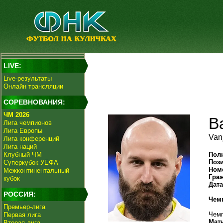
LIVE:
Live-результаты
Онлайн трансляции
СОРЕВНОВАНИЯ:
ЧМ 2026
В
Лига чемпионов
Лига Европы
Van
Лига конференций
Лига наций
Клубный ЧМ
Пол
Поз
Суперкубок УЕФА
Ном
Межконтинентальный
Гра
кубок
Дат
РОССИЯ:
Чем
Премьер-лига
Чемп
Первая лига
Мат
Вторая лига