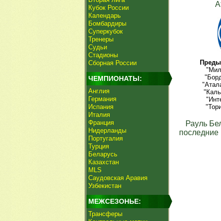
А
Кубок России
Календарь
Бомбардиры
Суперкубок
Тренеры
Судьи
Стадионы
Преды
Сборная России
"Мил
"Борд
ЧЕМПИОНАТЫ:
"Атал
Англия
"Каль
Германия
"Инт
Испания
"Тор
Италия
Франция
Рауль Бе
Нидерланды
последние 
Португалия
Турция
Беларусь
Казахстан
MLS
Саудовская Аравия
Узбекистан
МЕЖСЕЗОНЬЕ:
Трансферы