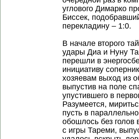
углового Димарко пр
Биссек, подобравший
перекладину – 1:0.
В начале второго та
удары Диа и Нуну Т
перешли в энергосб
инициативу соперник
хозяевам выход из о
выпустив на поле сп
упустившего в перво
Разумеется, миритьс
пусть в параллельно
обошлось без голов 
с игры Тареми, выпу
удалось вскрыть лев