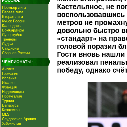
РОССИЯ:
Кастельянос, не по
Премьер-лига
Первая лига
воспользовавшись 
Вторая лига
метров не промахн
Кубок России
Календарь
довольно быстро в
Бомбардиры
Суперкубок
«стандарт» на пра
Тренеры
Судьи
головой поразил бл
Стадионы
Гости вновь нашли 
Сборная России
реализовал пенальт
ЧЕМПИОНАТЫ:
победу, однако счё
Англия
Германия
Испания
Италия
Франция
Нидерланды
Португалия
Турция
Беларусь
Казахстан
MLS
Саудовская Аравия
Узбекистан