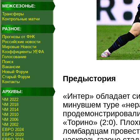
МЕЖСЕЗОНЬЕ:
Трансферы
Контрольные матчи
РАЗНОЕ:
Прогнозы от ФНК
Российские новости
Мировые Новости
Коэффициенты УЕФА
Голосование
Поиск
Вакансии
Новый Форум
Старый Форум
Предыстория
Контакты
АРХИВЫ:
«Интер» обладает си
ЧМ 2022
минувшем туре «нера
ЧМ 2018
ЧМ 2014
продемонстрировали
ЧМ 2010
ЧМ 2006
«Торино» (2:0). Пло
ЧМ 2002
ломбардцам провест
ЕВРО 2024
ЕВРО 2020
насквозь газоне ста
ЕВРО 2016