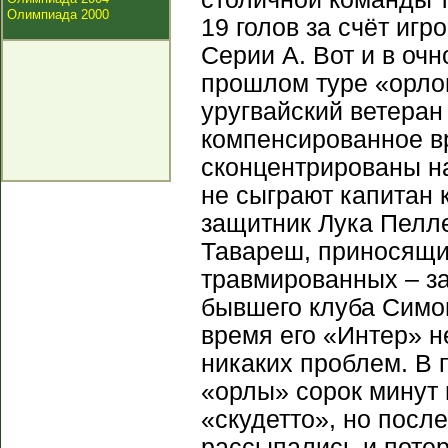
Олимпиада 2000
19 голов за счёт игр
Серии А. Вот и в оч
прошлом туре «орло
уругвайский ветеран
компенсированное в
сконцентрированы н
не сыграют капитан 
защитник Лука Пелле
Тавареш, приносящий
травмированных – за
бывшего клуба Симон
время его «Интер» н
никаких проблем. В 
«орлы» сорок минут
«скудетто», но посл
рассыпались и потер