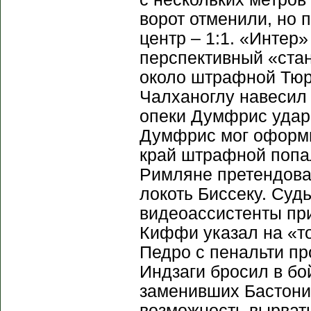
ворот отменили, но
центр – 1:1. «Интер»
перспективный «ста
около штрафной Тюр
Чалханоглу навесил 
опеки Думфрис ударо
Думфрис мог оформи
край штрафной попал
Римляне претендовал
локоть Биссеку. Суд
видеоассистенты при
Киффи указал на «то
Педро с пенальти пр
Индзаги бросил в бо
заменивших Бастони
возможность вырвать