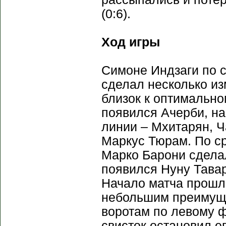
(0:6).
Ход игры
Симоне Индзаги по 
сделал несколько из
близок к оптимально
появился Ачерби, на
линии – Мхитарян, Ч
Маркус Тюрам. По с
Марко Барони сделал
появился Нуну Тавар
Начало матча прошл
небольшим преимуще
воротам по левому ф
свисток остановил е