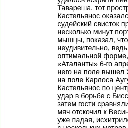
Тавареша, тот прост
Кастельянос оказалс
судейский свисток п
несколько минут пор
мышцы, показал, что
неудивительно, ведь
оптимальной форме,
«Аталанты» 6-го апр
него на поле вышел 
на поле Карлоса Ауг
Кастельянос по цент
удар в борьбе с Бис
затем гости сравнял
мяч отскочил к Весин
уже падая, исхитрил
с нескольких метров