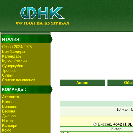
ИТАЛИЯ:
Сезон 2024/2025
Бомбардиры
Календарь
Кубок Италии
Суперкубок
Тренеры
Судьи
Список чемпионов
Анонс
Обз
КОМАНДЫ:
Аталанта
Болонья
Венеция
18 мая.
Верона
Дженоа
Интер
Биссек
, 45+2 (1:0)
Кальяри
Интер
Комо