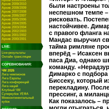
Архив 2009/2010
были настроены то
Архив 2008/2009
неспешном темпе –
Архив 2007/2008
Архив 2006/2007
рисковать. Постепе
Архив 2005/2006
Архив 2004/2005
настойчивее. Дима
Архив 2003/2004
Архив 2002/2003
с правого фланга 
Архив 2001/2002
Мандас выручил св
Архив 2000/2001
тайма римляне про
LIVE:
вперёд – Исаксен 
Live-результаты
Онлайн трансляции
паса Диа, однако 
СОРЕВНОВАНИЯ:
команду. «Нерадзур
ЧМ 2026
Димарко с подбора 
Лига чемпионов
Лига Европы
Биссеку, который и
Лига конференций
Лига наций
перекладину. Посл
Клубный ЧМ
прессинг, а милан
Суперкубок УЕФА
Межконтинентальный
Как показалось – 
кубок
могли отыграться, 