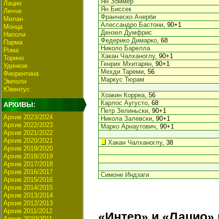
Ян Зоммер
Лацио
Ян Биссек
Лечче
Франческо Ачерби
Милан
Алессандро Бастони
, 90+1
Монца
Дензел Думфрис
Наполи
Федерико Димарко
, 68
Парма
Николо Барелла
Рома
Хакан Чалханоглу
, 90+1
Торино
Генрих Мхитарян
, 90+1
Удинезе
Мехди Тареми
, 56
Фиорентина
Маркус Тюрам
Эмполи
Ювентус
Хоакин Корреа
, 56
Карлос Аугусто
, 68
АРХИВЫ:
Петр Зелиньски
, 90+1
Архив 2023/2024
Никола Залевски
, 90+1
Архив 2022/2023
Марко Арнаутович
, 90+1
Архив 2021/2022
Архив 2020/2021
Хакан Чалханоглу
, 38
Архив 2019/2020
Архив 2018/2019
Архив 2017/2018
Архив 2016/2017
Симоне Индзаги
Архив 2015/2016
Архив 2014/2015
Архив 2013/2014
Архив 2012/2013
Архив 2011/2012
«Интер» и «Лацио»
Архив 2010/2011