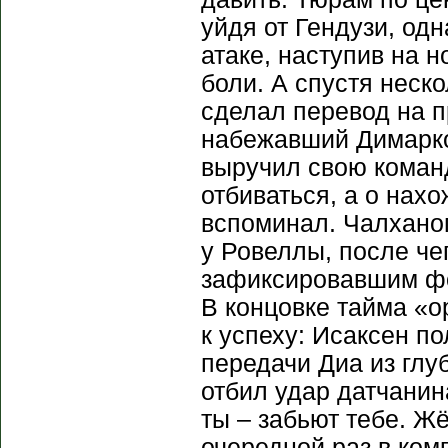
уйдя от Гендузи, од
атаке, наступив на н
боли. А спустя неск
сделал перевод на 
набежавший Димарко
выручил свою коман
отбиваться, а о нах
вспоминал. Чалханог
у Ровеллы, после че
зафиксировавшим фол
В концовке тайма «о
к успеху: Исаксен п
передачи Диа из глу
отбил удар датчанин
ты – забьют тебе. Ж
очередной раз в ком