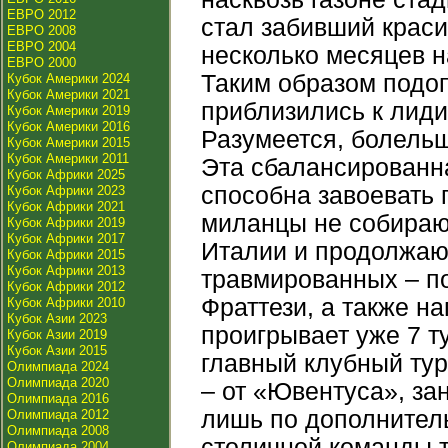
ЕВРО 2012
стал забивший краси
ЕВРО 2008
ЕВРО 2004
несколько месяцев н
ЕВРО 2000
Таким образом подо
Кубок Америки 2024
Кубок Америки 2021
приблизились к лид
Кубок Америки 2019
Кубок Америки 2016
Разумеется, болельщ
Кубок Америки 2015
Кубок Америки 2011
Эта сбалансированна
Кубок Африки 2025
способна завоевать 
Кубок Африки 2023
Кубок Африки 2021
миланцы не собираю
Кубок Африки 2019
Кубок Африки 2017
Италии и продолжают
Кубок Африки 2015
Кубок Африки 2013
травмированных – п
Кубок Африки 2012
Фраттези, а также н
Кубок Африки 2010
Кубок Азии 2023
проигрывает уже 7 т
Кубок Азии 2019
Кубок Азии 2015
главный клубный тур
Олимпиада 2024
Олимпиада 2020
– от «Ювентуса», за
Олимпиада 2016
лишь по дополнитель
Олимпиада 2012
Олимпиада 2008
столичной команды 
Олимпиада 2004