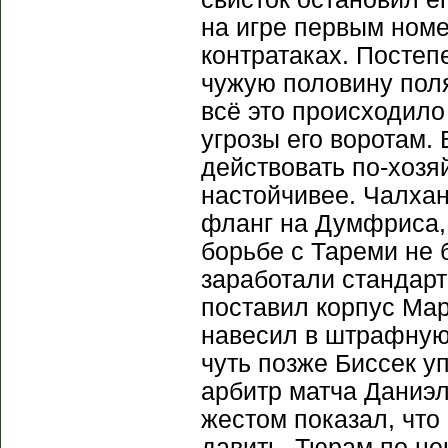
на игре первым номе
контратаках. Постеп
чужую половину поля
всё это происходило
угрозы его воротам.
действовать по-хозя
настойчивее. Чалхан
фланг на Думфриса, 
борьбе с Тареми не 
заработали стандар
поставил корпус Мар
навесил в штрафную
чуть позже Биссек у
арбитр матча Даниэ
жестом показал, что
давить. Тюрам по це