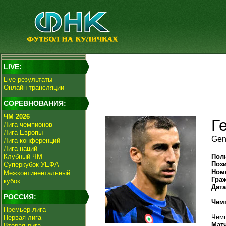
LIVE:
Live-результаты
Онлайн трансляции
СОРЕВНОВАНИЯ:
ЧМ 2026
Г
Лига чемпионов
Лига Европы
Gen
Лига конференций
Лига наций
Клубный ЧМ
Пол
Поз
Суперкубок УЕФА
Ном
Межконтинентальный
Гра
кубок
Дат
РОССИЯ:
Чем
Премьер-лига
Чемп
Первая лига
Мат
Вторая лига