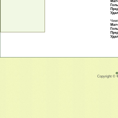
Мат
Гол
Пре
Уда
Чемп
Мат
Гол
Пре
Уда
Ф
Copyright © 