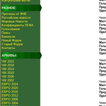
Контрольные матчи
Гол
Пре
РАЗНОЕ:
Уда
Прогнозы от ФНК
Российские новости
Чемп
Мат
Мировые Новости
Гол
Коэффициенты УЕФА
Пре
Голосование
Уда
Поиск
Вакансии
Чемп
Новый Форум
Мат
Старый Форум
Гол
Контакты
Пре
Уда
АРХИВЫ:
Чемп
ЧМ 2022
Мат
ЧМ 2018
Гол
ЧМ 2014
Пре
ЧМ 2010
Уда
ЧМ 2006
ЧМ 2002
Чемп
ЕВРО 2024
Мат
ЕВРО 2020
Гол
ЕВРО 2016
Пре
ЕВРО 2012
Уда
ЕВРО 2008
Чемп
ЕВРО 2004