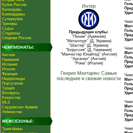
Гол
Кубок России
Интер
Пре
Календарь
Уда
Бомбардиры
Суперкубок
Чемп
Тренеры
Мат
Судьи
Гол
Предыдущие клубы:
Стадионы
Пре
"Пюник" (Армения)
Сборная России
Уда
"Металлург" (Д, Украина)
"Шахтер" (Д, Украина)
ЧЕМПИОНАТЫ:
Чемп
"Боруссия" (Д, Германия)
Мат
"Манчестер Юнайтед" (Англия)
Англия
Гол
"Арсенал" (Англия)
Германия
Пре
"Рома" (Италия)
Испания
Уда
Италия
Генрих Мхитарян: Самые
Франция
Чемп
последние и свежие новости
Нидерланды
Мат
Португалия
Гол
Турция
Пре
Беларусь
Уда
Казахстан
Чемп
MLS
Мат
Саудовская Аравия
Гол
Узбекистан
Пре
Уда
МЕЖСЕЗОНЬЕ:
Чемп
Трансферы
Мат