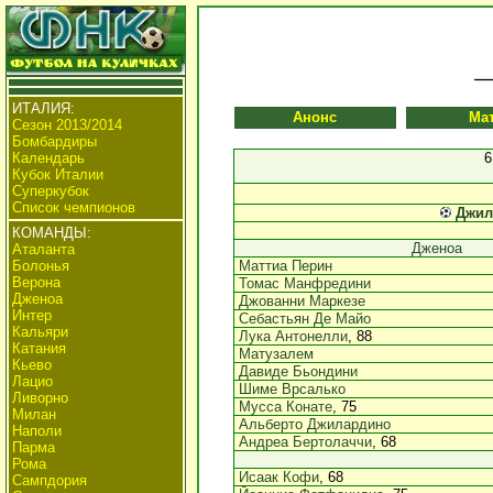
ИТАЛИЯ:
Анонс
Ма
Сезон 2013/2014
Бомбардиры
Календарь
6
Кубок Италии
Суперкубок
Список чемпионов
Джил
КОМАНДЫ:
Дженоа
Аталанта
Болонья
Маттиа Перин
Верона
Томас Манфредини
Дженоа
Джованни Маркезе
Интер
Себастьян Де Майо
Кальяри
Лука Антонелли
, 88
Катания
Матузалем
Кьево
Давиде Бьондини
Лацио
Шиме Врсалько
Ливорно
Мусса Конате
, 75
Милан
Альберто Джилардино
Наполи
Андреа Бертолаччи
, 68
Парма
Рома
Исаак Кофи
, 68
Сампдория