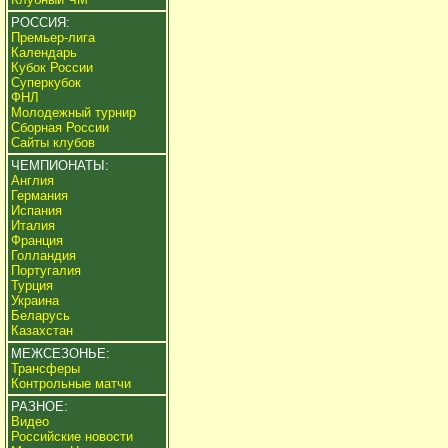
РОССИЯ:
Премьер-лига
Календарь
Кубок России
Суперкубок
ФНЛ
Молодежный турнир
Сборная России
Сайты клубов
ЧЕМПИОНАТЫ:
Англия
Германия
Испания
Италия
Франция
Голландия
Португалия
Турция
Украина
Беларусь
Казахстан
МЕЖСЕЗОНЬЕ:
Трансферы
Контрольные матчи
РАЗНОЕ:
Видео
Российские новости