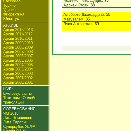
Йоаннис Фетфацидис
, 75
Сассуоло
Адриан Стоян
, 88
Торино
Удинезе
Фиорентина
Альберто Джилардино
, 35
Ювентус
Матузалем
, 35
Лука Антонелли
, 69
АРХИВЫ:
Архив 2012/2013
Архив 2011/2012
Архив 2010/2011
Архив 2009/2010
Архив 2008/2009
Архив 2007/2008
Архив 2006/2007
Архив 2005/2006
Архив 2004/2005
Архив 2003/2004
Архив 2002/2003
Архив 2001/2002
Архив 2000/2001
LIVE:
Live-результаты
Текстовые Онлайн
трансляции
СОРЕВНОВАНИЯ:
ЧМ 2018
Лига Чемпионов
Лига Европы
Суперкубок УЕФА
Клубный ЧМ