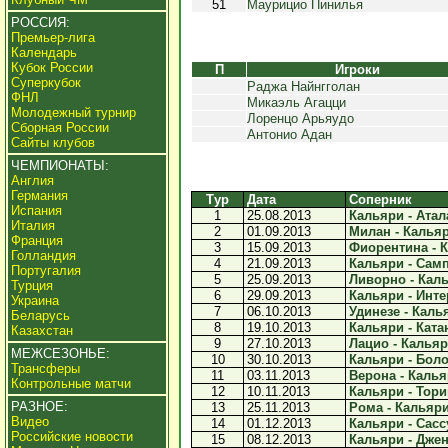
51
Маурицио Пинилья
РОССИЯ:
Премьер-лига
Календарь
Кубок России
П
Игроки
Суперкубок
Раджа Найнгголан
ФНЛ
Микаэль Агацци
Молодежный турнир
Лоренцо Арьяудо
Сборная России
Антонио Адан
Сайты клубов
ЧЕМПИОНАТЫ:
Англия
Германия
Тур
Дата
Соперник
Испания
1
25.08.2013
Кальяри - Атала
Италия
2
01.09.2013
Милан - Кальяр
Франция
3
15.09.2013
Фиорентина - К
Голландия
4
21.09.2013
Кальяри - Самп
Португалия
5
25.09.2013
Ливорно - Каль
Турция
6
29.09.2013
Кальяри - Интер
Украина
7
06.10.2013
Удинезе - Калья
Беларусь
8
19.10.2013
Кальяри - Катан
Казахстан
9
27.10.2013
Лацио - Кальяри
МЕЖСЕЗОНЬЕ:
10
30.10.2013
Кальяри - Боло
Трансферы
11
03.11.2013
Верона - Кальяр
Контрольные матчи
12
10.11.2013
Кальяри - Торин
РАЗНОЕ:
13
25.11.2013
Рома - Кальяри 
Видео
14
01.12.2013
Кальяри - Сассу
Российские новости
15
08.12.2013
Кальяри - Джено