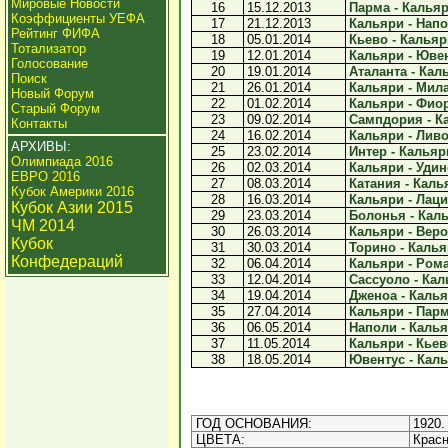
Мировые Новости
16
15.12.2013
Парма - Кальяри
Коэффициенты УЕФА
17
21.12.2013
Кальяри - Напол
Рейтинг ФИФА
18
05.01.2014
Кьево - Кальяри
Тотализатор
19
12.01.2014
Кальяри - Ювен
Голосование
20
19.01.2014
Аталанта - Каль
Поиск
21
26.01.2014
Кальяри - Мила
Новый Форум
22
01.02.2014
Кальяри - Фиор
Старый Форум
23
09.02.2014
Сампдория - Ка
Контакты
24
16.02.2014
Кальяри - Ливо
АРХИВЫ:
25
23.02.2014
Интер - Кальяри
Олимпиада 2016
26
02.03.2014
Кальяри - Удине
ЕВРО 2016
27
08.03.2014
Катания - Калья
Кубок Америки 2016
28
16.03.2014
Кальяри - Лацио
Кубок Азии 2015
29
23.03.2014
Болонья - Каль
ЧМ 2014
30
26.03.2014
Кальяри - Верон
Кубок
31
30.03.2014
Торино - Кальяр
Конфедераций
32
06.04.2014
Кальяри - Рома 
33
12.04.2014
Сассуоло - Каль
34
19.04.2014
Дженоа - Кальяр
35
27.04.2014
Кальяри - Парма
36
06.05.2014
Наполи - Кальяр
37
11.05.2014
Кальяри - Кьево
38
18.05.2014
Ювентус - Каль
ГОД ОСНОВАНИЯ:
1920.
ЦВЕТА:
Красн