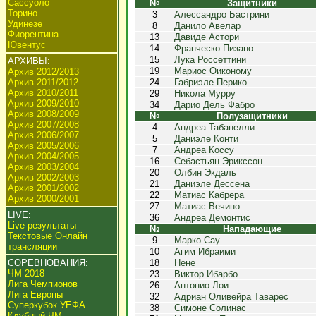
Сассуоло
№
Защитники
Торино
3
Алессандро Бастрини
Удинезе
8
Данило Авелар
Фиорентина
13
Давиде Астори
Ювентус
14
Франческо Пизано
15
Лука Россеттини
АРХИВЫ:
19
Мариос Оиконому
Архив 2012/2013
Архив 2011/2012
24
Габриэле Перико
Архив 2010/2011
29
Никола Мурру
Архив 2009/2010
34
Дарио Дель Фабро
Архив 2008/2009
№
Полузащитники
Архив 2007/2008
4
Андреа Табанелли
Архив 2006/2007
5
Даниэле Конти
Архив 2005/2006
7
Андреа Коссу
Архив 2004/2005
16
Себастьян Эрикссон
Архив 2003/2004
20
Олбин Экдаль
Архив 2002/2003
21
Даниэле Дессена
Архив 2001/2002
22
Матиас Кабрера
Архив 2000/2001
27
Матиас Вечино
LIVE:
36
Андреа Демонтис
Live-результаты
№
Нападающие
Текстовые Онлайн
9
Марко Сау
трансляции
10
Агим Ибраими
СОРЕВНОВАНИЯ:
18
Нене
ЧМ 2018
23
Виктор Ибарбо
Лига Чемпионов
26
Антонио Лои
Лига Европы
32
Адриан Оливейра Таварес
Суперкубок УЕФА
38
Симоне Солинас
Клубный ЧМ