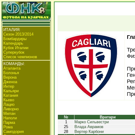
ИТАЛИЯ:
Сезон 2013/2014
Гл
Бомбардиры
Календарь
Кубок Италии
Тр
Суперкубок
Фи
Список чемпионов
КОМАНДЫ:
Пр
Аталанта
Болонья
Ге
Верона
Ре
Дженоа
Интер
Ме
Кальяри
Пр
Катания
Кьево
Лацио
Ливорно
Милан
№
Вратари
Наполи
1
Марко Сильвестри
Парма
25
Влада Аврамов
Рома
Сампдория
28
Вертер Карбони