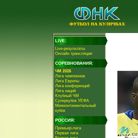
LIVE:
Live-результаты
Онлайн трансляции
СОРЕВНОВАНИЯ:
ЧМ 2026
Лига чемпионов
Лига Европы
Лига конференций
Лига наций
Клубный ЧМ
Суперкубок УЕФА
Межконтинентальный
кубок
РОССИЯ:
Премьер-лига
Первая лига
Вторая лига