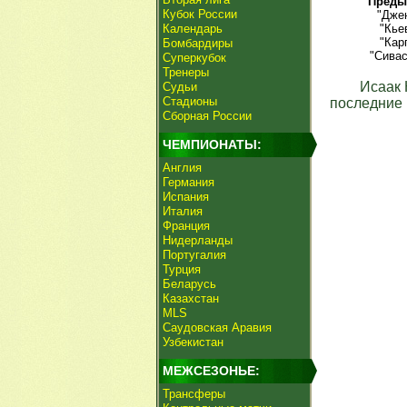
Преды
Кубок России
"Джен
Календарь
"Кье
"Кар
Бомбардиры
"Сивас
Суперкубок
Тренеры
Исаак
Судьи
Стадионы
последние 
Сборная России
ЧЕМПИОНАТЫ:
Англия
Германия
Испания
Италия
Франция
Нидерланды
Португалия
Турция
Беларусь
Казахстан
MLS
Саудовская Аравия
Узбекистан
МЕЖСЕЗОНЬЕ:
Трансферы