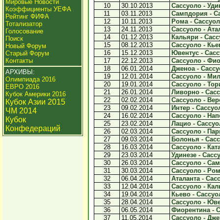
Мировые Новости
10
30.10.2013
Сассуоло - Удин
Коэффициенты УЕФА
11
03.11.2013
Сампдория - Са
Рейтинг ФИФА
12
10.11.2013
Рома - Сассуоло
Тотализатор
13
24.11.2013
Сассуоло - Атал
Голосование
14
01.12.2013
Кальяри - Сассу
Поиск
15
08.12.2013
Сассуоло - Кьев
Новый Форум
16
15.12.2013
Ювентус - Сасс
Старый Форум
Контакты
17
22.12.2013
Сассуоло - Фио
18
06.01.2014
Дженоа - Сассуо
АРХИВЫ:
19
12.01.2014
Сассуоло - Мила
Олимпиада 2016
20
19.01.2014
Сассуоло - Тори
ЕВРО 2016
21
26.01.2014
Ливорно - Сасс
Кубок Америки 2016
22
02.02.2014
Сассуоло - Веро
Кубок Азии 2015
23
09.02.2014
Интер - Сассуол
ЧМ 2014
24
16.02.2014
Сассуоло - Напо
Кубок
25
23.02.2014
Лацио - Сассуол
Конфедераций
26
02.03.2014
Сассуоло - Парм
27
09.03.2014
Болонья - Сасс
28
16.03.2014
Сассуоло - Ката
29
23.03.2014
Удинезе - Сассу
30
26.03.2014
Сассуоло - Сам
31
30.03.2014
Сассуоло - Рома
32
06.04.2014
Аталанта - Сасс
33
12.04.2014
Сассуоло - Каль
34
19.04.2014
Кьево - Сассуол
35
28.04.2014
Сассуоло - Юве
36
06.05.2014
Фиорентина - С
37
11.05.2014
Сассуоло - Джен