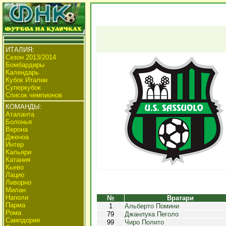
ИТАЛИЯ:
Сезон 2013/2014
Бомбардиры
Календарь
Кубок Италии
Суперкубок
Список чемпионов
КОМАНДЫ:
Аталанта
Болонья
Верона
Дженоа
Интер
Кальяри
Катания
Кьево
Лацио
Ливорно
Милан
Наполи
№
Вратари
Парма
1
Альберто Помини
Рома
79
Джанлука Пеголо
Сампдория
99
Чиро Полито