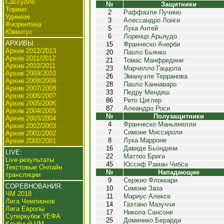
Сассуоло
№
Защитники
Торино
2
Раффаэле Пучино
Удинезе
3
Алессандро Лонги
Фиорентина
5
Лука Антей
Ювентус
6
Лоренцо Арьяудо
АРХИВЫ:
15
Франческо Ачерби
Архив 2012/2013
20
Паоло Бьянко
Архив 2011/2012
21
Томас Манфредини
Архив 2010/2011
23
Марчелло Гаццола
Архив 2009/2010
26
Эмануэле Терранова
Архив 2008/2009
28
Паоло Каннаваро
Архив 2007/2008
33
Педру Мендеш
Архив 2006/2007
86
Рето Циглер
Архив 2005/2006
87
Алеандро Роси
Архив 2004/2005
№
Полузащитники
Архив 2003/2004
4
Франческо Маньянелли
Архив 2002/2003
7
Симоне Миссироли
Архив 2001/2002
8
Лука Марроне
Архив 2000/2001
16
Давиде Бьондини
LIVE:
22
Маттео Бриги
Live-результаты
45
Юссиф Раман Чибса
Текстовые Онлайн
№
Нападающие
трансляции
9
Сержио Флоккари
СОРЕВНОВАНИЯ:
10
Симоне Заза
ЧМ 2018
11
Мариус Алексе
Лига Чемпионов
14
Гаэтано Мазуччи
Лига Европы
17
Никола Сансоне
Суперкубок УЕФА
25
Доменико Берарди
Клубный ЧМ