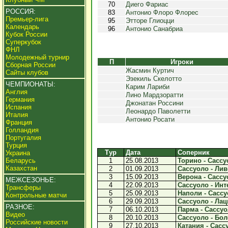
70
Диего Фариас
РОССИЯ:
83
Антонио Флоро Флорес
Премьер-лига
95
Этторе Глиоцци
Календарь
96
Антонио Санабриа
Кубок России
Суперкубок
ФНЛ
Молодежный турнир
П
Игроки
Сборная России
Жасмин Куртич
Сайты клубов
Эзекиль Скелотто
ЧЕМПИОНАТЫ:
Карим Лариби
Англия
Лино Мардзоратти
Германия
Джонатан Россини
Испания
Леонардо Паволетти
Италия
Антонио Росати
Франция
Голландия
Португалия
Турция
Тур
Дата
Соперник
Украина
Беларусь
1
25.08.2013
Торино - Сассуо
Казахстан
2
01.09.2013
Сассуоло - Лив
3
15.09.2013
Верона - Сассуо
МЕЖСЕЗОНЬЕ:
4
22.09.2013
Сассуоло - Инте
Трансферы
5
25.09.2013
Наполи - Сассуо
Контрольные матчи
6
29.09.2013
Сассуоло - Лаци
РАЗНОЕ:
7
06.10.2013
Парма - Сассуол
Видео
8
20.10.2013
Сассуоло - Бол
Российские новости
9
27.10.2013
Катания - Сассу