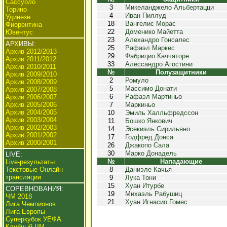
Сассуоло
3
Микеланджело Альбертацци
Торино
4
Иван Пиллуд
Удинезе
18
Вангелис Морас
Фиорентина
22
Доменико Майетта
Ювентус
23
Алехандро Гонсалес
АРХИВЫ:
25
Рафаэл Маркес
Архив 2012/2013
29
Фабрицио Каччяторе
Архив 2011/2012
33
Алессандро Агостини
Архив 2010/2011
№
Полузащитники
Архив 2009/2010
2
Ромуло
Архив 2008/2009
5
Массимо Донати
Архив 2007/2008
6
Рафаэл Мартиньо
Архив 2006/2007
Архив 2005/2006
7
Маркиньо
Архив 2004/2005
10
Эмиль Халльфредссон
Архив 2003/2004
11
Бошко Янкович
Архив 2002/2003
14
Эсекиэль Сирильяно
Архив 2001/2002
17
Годфред Донса
Архив 2000/2001
26
Джакопо Сала
30
Марко Донадель
LIVE:
№
Нападающие
Live-результаты
Текстовые Онлайн
8
Даниэле Качья
трансляции
9
Лука Тони
15
Хуан Итурбе
СОРЕВНОВАНИЯ:
19
Михаэль Рабушиц
ЧМ 2018
21
Хуан Игнасио Гомес
Лига Чемпионов
Лига Европы
Суперкубок УЕФА
Клубный ЧМ