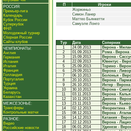
П
Игроки
РОССИЯ:
Жоржиньо
Премьер-лига
Симон Ланер
Календарь
Маттео Бьянкетти
Кубок России
Самуэле Лонго
Суперкубок
ФНЛ
Молодежный турнир
Сборная России
Сайты клубов
Тур
Дата
Соперник
1
24.08.2013
Верона - Милан 
ЧЕМПИОНАТЫ:
2
01.09.2013
Рома - Верона -
Англия
3
15.09.2013
Верона - Сассуо
Германия
4
22.09.2013
Ювентус - Верон
Испания
Италия
5
25.09.2013
Торино - Верона
Франция
6
29.09.2013
Верона - Ливор
Голландия
7
06.10.2013
Болонья - Веро
Португалия
8
20.10.2013
Верона - Парма 
Турция
9
26.10.2013
Интер - Верона 
Украина
10
30.10.2013
Верона - Сампд
Беларусь
11
03.11.2013
Верона - Кальяр
Казахстан
12
10.11.2013
Дженоа - Верона
МЕЖСЕЗОНЬЕ:
13
23.11.2013
Верона - Кьево 
Трансферы
14
02.12.2013
Фиорентина - В
Контрольные матчи
15
08.12.2013
Верона - Аталан
16
14.12.2013
Катания - Верон
РАЗНОЕ:
17
22.12.2013
Верона - Лацио 
Видео
18
06.01.2014
Удинезе - Верон
Российские новости