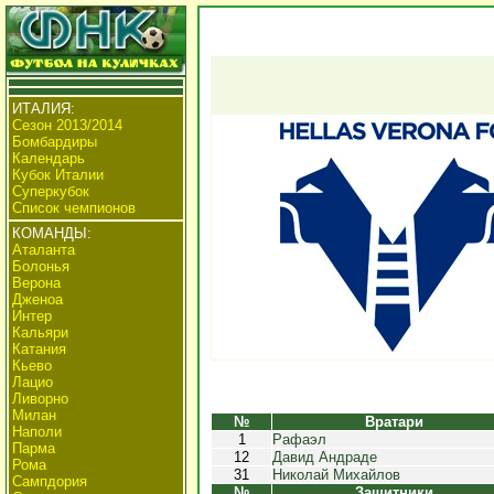
ИТАЛИЯ:
Сезон 2013/2014
Бомбардиры
Календарь
Кубок Италии
Суперкубок
Список чемпионов
КОМАНДЫ:
Аталанта
Болонья
Верона
Дженоа
Интер
Кальяри
Катания
Кьево
Лацио
Ливорно
Милан
№
Вратари
Наполи
1
Рафаэл
Парма
12
Давид Андраде
Рома
31
Николай Михайлов
Сампдория
№
Защитники