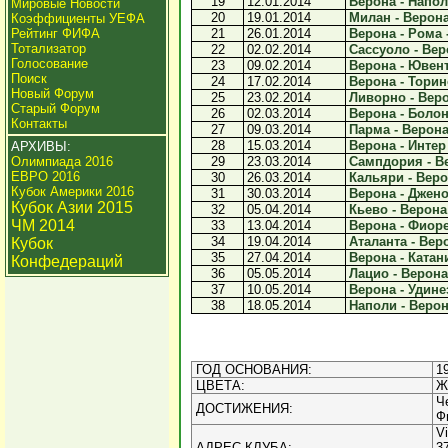
19
12.01.2014
Верона - Наполи
Мировые Новости
20
19.01.2014
Милан - Верона 
Коэффициенты УЕФА
Рейтинг ФИФА
21
26.01.2014
Верона - Рома -
Тотализатор
22
02.02.2014
Сассуоло - Веро
Голосование
23
09.02.2014
Верона - Ювенту
Поиск
24
17.02.2014
Верона - Торино
Новый Форум
25
23.02.2014
Ливорно - Веро
Старый Форум
26
02.03.2014
Верона - Болон
Контакты
27
09.03.2014
Парма - Верона 
28
15.03.2014
Верона - Интер 
АРХИВЫ:
Олимпиада 2016
29
23.03.2014
Сампдория - Ве
ЕВРО 2016
30
26.03.2014
Кальяри - Верон
Кубок Америки 2016
31
30.03.2014
Верона - Дженоа
Кубок Азии 2015
32
05.04.2014
Кьево - Верона 
ЧМ 2014
33
13.04.2014
Верона - Фиоре
34
19.04.2014
Аталанта - Веро
Кубок
35
27.04.2014
Верона - Катани
Конфедераций
36
05.05.2014
Лацио - Верона 
37
10.05.2014
Верона - Удинез
38
18.05.2014
Наполи - Верона
ГОД ОСНОВАНИЯ:
1
ЦВЕТА:
Ж
Ч
ДОСТИЖЕНИЯ:
Ф
Vi
АДРЕС КЛУБА:
3