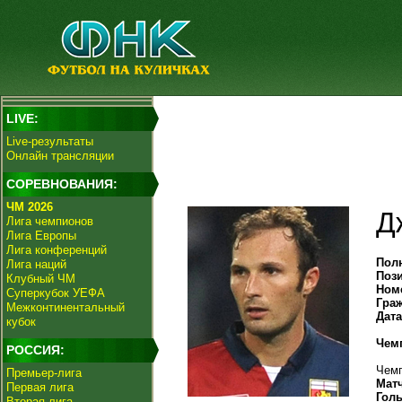
LIVE:
Live-результаты
Онлайн трансляции
СОРЕВНОВАНИЯ:
ЧМ 2026
Д
Лига чемпионов
Лига Европы
Лига конференций
Пол
Лига наций
Поз
Клубный ЧМ
Ном
Суперкубок УЕФА
Гра
Межконтинентальный
Дат
кубок
Чем
РОССИЯ:
Чемп
Премьер-лига
Мат
Первая лига
Гол
Вторая лига