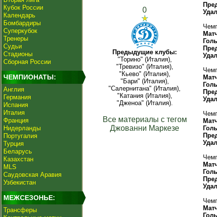
Пре
Кубок России
0
Уда
Календарь
Бомбардиры
Чемп
Суперкубок
Мат
Тренеры
Гол
Судьи
Пре
Предыдущие клубы:
Стадионы
Уда
"Торино" (Италия),
Сборная России
"Тревизо" (Италия),
Чемп
"Кьево" (Италия),
ЧЕМПИОНАТЫ:
Мат
"Бари" (Италия),
Гол
"Салернитана" (Италия),
Англия
Пре
"Катания (Италия),
Германия
Уда
"Дженоа" (Италия).
Испания
Италия
Чемп
Все материалы с тегом
Франция
Мат
Джованни Маркезе
Нидерланды
Гол
Пре
Португалия
Уда
Турция
Беларусь
Чемп
Казахстан
Мат
MLS
Гол
Саудовская Аравия
Пре
Узбекистан
Уда
МЕЖСЕЗОНЬЕ:
Чемп
Мат
Трансферы
Гол