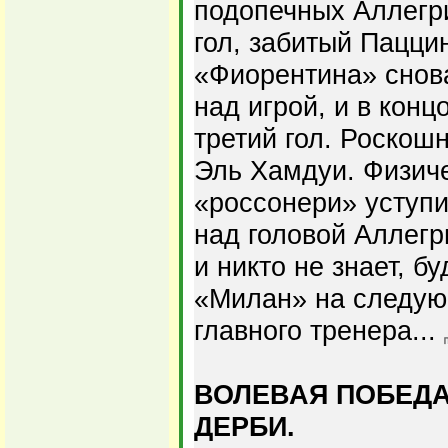
подопечных Аллегр
гол, забитый Пацци
«Фиорентина» снова
над игрой, и в конц
третий гол. Роскош
Эль Хамдуи. Физиче
«россонери» уступ
над головой Аллегр
и никто не знает, б
«Милан» на следую
главного тренера...
ВОЛЕВАЯ ПОБЕДА
ДЕРБИ.