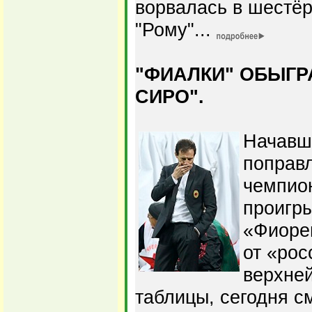
ворвалась в шестёр
"Рому"...
"ФИАЛКИ" ОБЫГР
СИРО".
Начавш
поправл
чемпио
проигры
«Фиорен
от «рос
верхней
таблицы, сегодня с