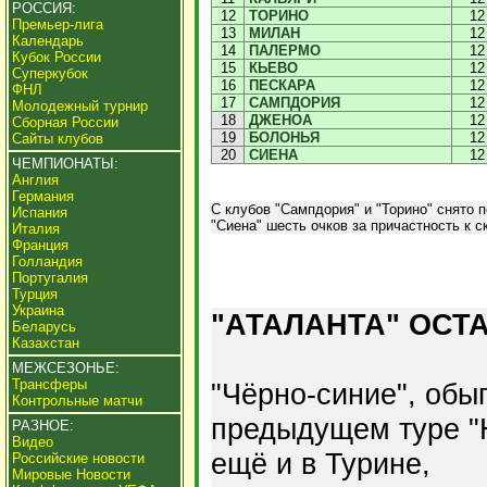
РОССИЯ:
12
ТОРИНО
12
Премьер-лига
13
МИЛАН
12
Календарь
14
ПАЛЕРМО
12
Кубок России
15
КЬЕВО
12
Суперкубок
16
ПЕСКАРА
12
ФНЛ
17
САМПДОРИЯ
12
Молодежный турнир
18
ДЖЕНОА
12
Сборная России
19
БОЛОНЬЯ
12
Сайты клубов
20
СИЕНА
12
ЧЕМПИОНАТЫ:
Англия
Германия
С клубов "Сампдория" и "Торино" снято п
Испания
"Сиена" шесть очков за причастность к с
Италия
Франция
Голландия
Португалия
Турция
Украина
"АТАЛАНТА" ОСТ
Беларусь
Казахстан
МЕЖСЕЗОНЬЕ:
Трансферы
"Чёрно-синие", обы
Контрольные матчи
предыдущем туре "
РАЗНОЕ:
Видео
ещё и в Турине,
Российские новости
Мировые Новости