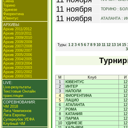
Сиена
Торино
11 ноября
ТОРИНО
:
БОЛ
Удинезе
Фиорентина
11 ноября
Ювентус
АТАЛАНТА
:
И
АРХИВЫ:
Архив 2011/2012
Архив 2010/2011
Архив 2009/2010
Архив 2008/2009
Туры:
1
2
3
4
5
6
7
8
9
10
11
12
13
14
15
Архив 2007/2008
3
Архив 2006/2007
Архив 2005/2006
Турнир
Архив 2004/2005
Архив 2003/2004
Архив 2002/2003
Архив 2001/2002
Архив 2000/2001
М
Клуб
И
1
ЮВЕНТУС
12
LIVE:
2
ИНТЕР
12
Live-результаты
3
НАПОЛИ
12
Текстовые Онлайн
трансляции
4
ФИОРЕНТИНА
12
5
ЛАЦИО
12
СОРЕВНОВАНИЯ:
6
АТАЛАНТА
12
ЧМ 2018
7
РОМА
12
Лига Чемпионов
8
КАТАНИЯ
12
Лига Европы
9
ПАРМА
12
Суперкубок УЕФА
10
УДИНЕЗЕ
12
Клубный ЧМ
11
КАЛЬЯРИ
12