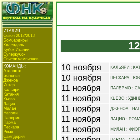
ИТАЛИЯ:
Сезон 2012/2013
Бомбардиры
12
Календарь
Кубок Италии
Суперкубок
Список чемпионов
10 ноября
КОМАНДЫ:
КАЛЬЯРИ
:
КА
Аталанта
10 ноября
Болонья
ПЕСКАРА
:
ЮВ
Дженоа
Интер
11 ноября
ПАЛЕРМО
:
С
Кальяри
Катания
11 ноября
КЬЕВО
:
УДИН
Кьево
Лацио
11 ноября
Милан
ДЖЕНОА
:
НА
Наполи
11 ноября
Палермо
ЛАЦИО
:
РОМ
Парма
11 ноября
Пескара
МИЛАН
:
ФИО
Рома
Сампдория
11 ноября
ПАРМА
:
СИЕН