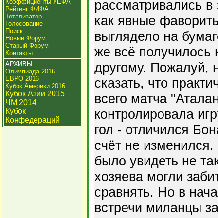
рассматривались в 
Коэффициенты УЕФА
Рейтинг ФИФА
Тотализатор
как явные фавориты
Голосование
Поиск
выглядело на бумаг
Новый Форум
Старый Форум
же всё получилось 
Контакты
другому. Пожалуй, 
АРХИВЫ:
Олимпиада 2016
ЕВРО 2016
сказать, что практи
Кубок Америки 2016
Кубок Азии 2015
всего матча "Атала
ЧМ 2014
контролировала игр
Кубок
Конфедераций
гол - отличился Бо
счёт не изменился.
было увидеть не так
хозяева могли забит
сравнять. Но в нач
встречи миланцы за