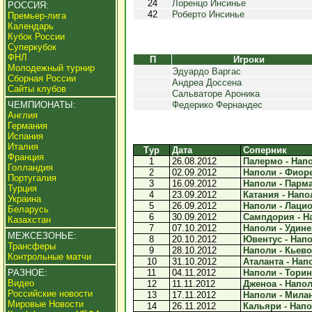
24
Лоренцо Инсинье
РОССИЯ:
42
Роберто Инсинье
Премьер-лига
Календарь
Кубок России
Суперкубок
ФНЛ
П
Игроки
Молодежный турнир
Эдуардо Варгас
Сборная России
Андреа Доссена
Сайты клубов
Сальваторе Ароника
ЧЕМПИОНАТЫ:
Федерико Фернандес
Англия
Германия
Испания
Италия
Тур
Дата
Соперник
Франция
1
26.08.2012
Палермо - Напо
Голландия
2
02.09.2012
Наполи - Фиоре
Португалия
3
16.09.2012
Наполи - Парма 
Турция
4
23.09.2012
Катания - Напол
Украина
5
26.09.2012
Наполи - Лацио 
Беларусь
6
30.09.2012
Сампдория - На
Казахстан
7
07.10.2012
Наполи - Удинез
МЕЖСЕЗОНЬЕ:
8
20.10.2012
Ювентус - Напо
Трансферы
9
28.10.2012
Наполи - Кьево 
Контрольные матчи
10
31.10.2012
Аталанта - Напо
РАЗНОЕ:
11
04.11.2012
Наполи - Торино
Видео
12
11.11.2012
Дженоа - Наполи
Российские новости
13
17.11.2012
Наполи - Милан 
Мировые Новости
14
26.11.2012
Кальяри - Напол