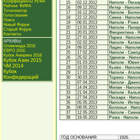
Коэффициенты УЕФА
15
02.12.2012
Наполи - Пескар
Рейтинг ФИФА
16
09.12.2012
Интер - Наполи 
Тотализатор
17
16.12.2012
Наполи - Болон
Голосование
18
22.12.2012
Сиена - Наполи 
Поиск
19
06.01.2013
Наполи - Рома -
Новый Форум
20
13.01.2013
Наполи - Палер
Старый Форум
21
20.01.2013
Фиорентина - Н
Контакты
22
27.01.2013
Парма - Наполи 
АРХИВЫ:
23
02.02.2013
Наполи - Катани
Олимпиада 2016
24
09.02.2013
Лацио - Наполи 
ЕВРО 2016
25
17.02.2013
Наполи - Сампд
Кубок Америки 2016
26
25.02.2013
Удинезе - Напол
Кубок Азии 2015
27
01.03.2013
Наполи - Ювент
ЧМ 2014
28
10.03.2013
Кьево - Наполи 
Кубок
29
17.03.2013
Наполи - Аталан
Конфедераций
30
30.03.2013
Торино - Наполи
31
07.04.2013
Наполи - Дженоа
32
14.04.2013
Милан - Наполи 
33
21.04.2013
Наполи - Кальяр
34
27.04.2013
Пескара - Напол
35
05.05.2013
Наполи - Интер 
36
08.05.2013
Болонья - Напо
37
12.05.2013
Наполи - Сиена 
38
19.05.2013
Рома - Наполи -
ГОД ОСНОВАНИЯ:
1926.