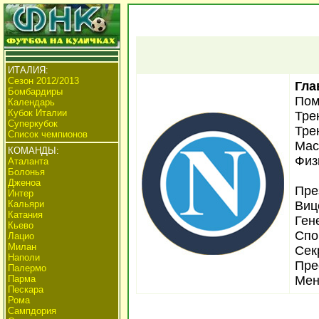
ИТАЛИЯ:
Сезон 2012/2013
Гла
Бомбардиры
Пом
Календарь
Кубок Италии
Тре
Суперкубок
Тре
Список чемпионов
Мас
КОМАНДЫ:
Физ
Аталанта
Болонья
Дженоа
Пре
Интер
Кальяри
Виц
Катания
Ген
Кьево
Спо
Лацио
Милан
Сек
Наполи
Пре
Палермо
Парма
Мен
Пескара
Рома
Сампдория