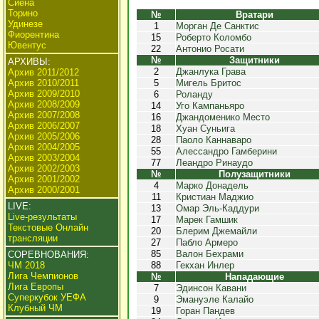
Сиена
Торино
№
Вратари
Удинезе
1
Морган Де Санктис
Фиорентина
15
Роберто Коломбо
Ювентус
22
Антонио Росати
№
Защитники
АРХИВЫ:
2
Джанлука Грава
Архив 2011/2012
Архив 2010/2011
5
Мигель Бритос
Архив 2009/2010
6
Роланду
Архив 2008/2009
14
Уго Кампаньяро
Архив 2007/2008
16
Джандоменико Место
Архив 2006/2007
18
Хуан Суньига
Архив 2005/2006
28
Паоло Каннаваро
Архив 2004/2005
55
Алессандро Гамберини
Архив 2003/2004
77
Леандро Ринаудо
Архив 2002/2003
№
Полузащитники
Архив 2001/2002
4
Марко Донадель
Архив 2000/2001
11
Кристиан Маджио
LIVE:
13
Омар Эль-Каддури
Live-результаты
17
Марек Гамшик
Текстовые Онлайн
20
Блерим Джемайли
трансляции
27
Пабло Армеро
85
Валон Бехрами
СОРЕВНОВАНИЯ:
ЧМ 2018
88
Гекхан Инлер
Лига Чемпионов
№
Нападающие
Лига Европы
7
Эдинсон Кавани
Суперкубок УЕФА
9
Эмануэле Калайо
Клубный ЧМ
19
Горан Пандев