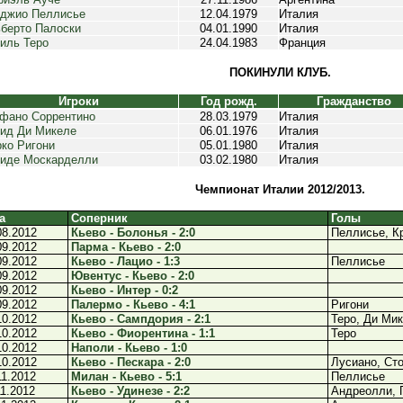
джио Пеллисье
12.04.1979
Италия
берто Палоски
04.01.1990
Италия
иль Теро
24.04.1983
Франция
ПОКИНУЛИ КЛУБ.
Игроки
Год рожд.
Гражданство
фано Соррентино
28.03.1979
Италия
ид Ди Микеле
06.01.1976
Италия
ко Ригони
05.01.1980
Италия
иде Москарделли
03.02.1980
Италия
Чемпионат Италии 2012/2013.
а
Соперник
Голы
08.2012
Кьево - Болонья - 2:0
Пеллисье, К
09.2012
Парма - Кьево - 2:0
09.2012
Кьево - Лацио - 1:3
Пеллисье
09.2012
Ювентус - Кьево - 2:0
09.2012
Кьево - Интер - 0:2
09.2012
Палермо - Кьево - 4:1
Ригони
10.2012
Кьево - Сампдория - 2:1
Теро, Ди Ми
10.2012
Кьево - Фиорентина - 1:1
Теро
10.2012
Наполи - Кьево - 1:0
10.2012
Кьево - Пескара - 2:0
Лусиано, Ст
11.2012
Милан - Кьево - 5:1
Пеллисье
11.2012
Кьево - Удинезе - 2:2
Андреолли, 