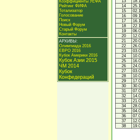
13
18.
Коэффициенты УЕФА
Рейтинг ФИФА
14
25.
Тотализатор
15
02.
Голосование
16
09.
Поиск
17
16.
Новый Форум
18
22.
Старый Форум
19
06.
Контакты
20
12.
21
20.
АРХИВЫ:
Олимпиада 2016
22
26.
ЕВРО 2016
23
03.
Кубок Америки 2016
24
10.
Кубок Азии 2015
25
16.
ЧМ 2014
26
24.
27
03.
Кубок
28
10.
Конфедераций
29
17.
30
30.
31
07.
32
14.
33
21.
34
28.
35
04.
36
07.
37
12.
38
19.