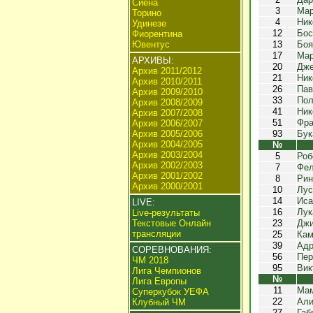
Сиена
3
Мар
Торино
4
Ник
Удинезе
12
Бос
Фиорентина
Ювентус
13
Боя
17
Мар
АРХИВЫ:
20
Дже
Архив 2011/2012
21
Ник
Архив 2010/2011
26
Пав
Архив 2009/2010
33
Пол
Архив 2008/2009
41
Ник
Архив 2007/2008
51
Фра
Архив 2006/2007
Архив 2005/2006
93
Бук
Архив 2004/2005
№
Архив 2003/2004
5
Роб
Архив 2002/2003
7
Фел
Архив 2001/2002
8
Рин
Архив 2000/2001
10
Лус
14
Иса
LIVE:
16
Лук
Live-результаты
Текстовые Онлайн
23
Джи
трансляции
25
Кам
39
Адр
СОРЕВНОВАНИЯ:
56
Пер
ЧМ 2018
95
Вик
Лига Чемпионов
№
Лига Европы
11
Мам
Суперкубок УЕФА
22
Али
Клубный ЧМ
27
Габ