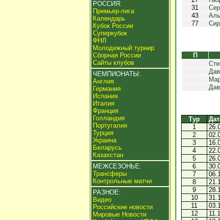
РОССИЯ:
31
Сер
Премьер-лига
43
Аль
Календарь
77
Сир
Кубок России
Суперкубок
ФНЛ
Молодежный турнир
Сборная России
П
Сайты клубов
Сте
Дав
ЧЕМПИОНАТЫ:
Мар
Англия
Дав
Германия
Испания
Италия
Франция
Голландия
Тур
Дат
Португалия
1
26.
Турция
2
02.
Украина
3
16.
Беларусь
4
22.
Казахстан
5
26.
МЕЖСЕЗОНЬЕ:
6
30.
Трансферы
7
06.
Контрольные матчи
8
21.
9
28.
РАЗНОЕ:
10
31.
Видео
11
03.
Российские новости
12
11.
Мировые Новости