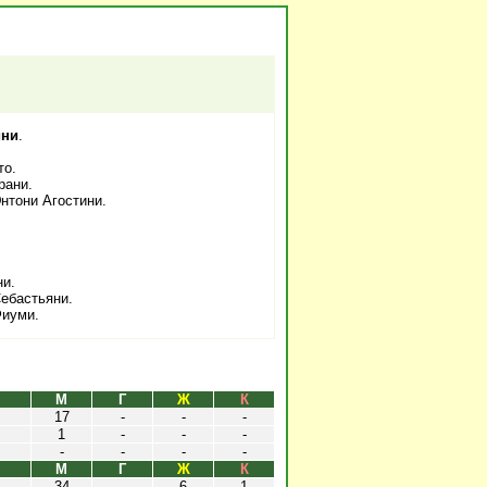
ини
.
то.
рани.
нтони Агостини.
ни.
ебастьяни.
Фиуми.
М
Г
Ж
К
17
-
-
-
1
-
-
-
-
-
-
-
М
Г
Ж
К
34
-
6
1