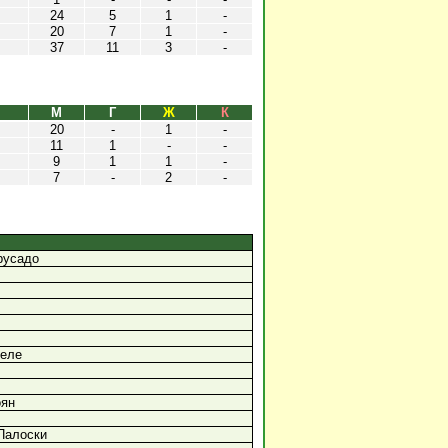
24
5
1
-
20
7
1
-
37
11
3
-
М
Г
Ж
К
20
-
1
-
11
1
-
-
9
1
1
-
7
-
2
-
русадо
келе
оян
Палоски