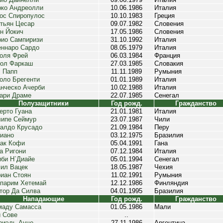
ко Андреолли
10.06.1986
Италия
ос Спиропулос
10.10.1983
Греция
тьян Цесар
09.07.1982
Словения
н Йокич
17.05.1986
Словения
ио Сампиризи
31.10.1992
Италия
ннаро Сардо
08.05.1979
Италия
оля Фрей
06.03.1984
Франция
ол Фаркаш
27.03.1985
Словакия
 Папп
11.11.1989
Румыния
оло Брегенти
01.01.1989
Италия
нческо Ачерби
10.02.1988
Италия
ари Драме
22.07.1985
Сенегал
Полузащитники
Год рожд.
Гражданство
ерто Гуана
21.01.1981
Италия
ипе Сеймур
23.07.1987
Чили
алдо Крусадо
21.09.1984
Перу
иано
03.12.1975
Бразилия
ак Кофи
05.04.1991
Гана
а Ригони
07.12.1984
Италия
би Н`Диайе
05.01.1994
Сенегал
ил Вацек
18.05.1987
Чехия
иан Стоян
11.02.1991
Румыния
парим Хетемай
12.12.1986
Финляндия
тор Да Силва
04.01.1995
Бразилия
Нападающие
Год рожд.
Гражданство
аду Самасса
01.05.1986
Мали
 Сове
..
риэль Ауче
27.11.1986
Аргентина