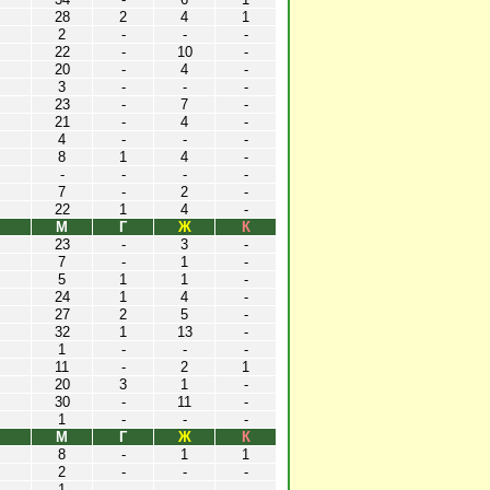
28
2
4
1
2
-
-
-
22
-
10
-
20
-
4
-
3
-
-
-
23
-
7
-
21
-
4
-
4
-
-
-
8
1
4
-
-
-
-
-
7
-
2
-
22
1
4
-
М
Г
Ж
К
23
-
3
-
7
-
1
-
5
1
1
-
24
1
4
-
27
2
5
-
32
1
13
-
1
-
-
-
11
-
2
1
20
3
1
-
30
-
11
-
1
-
-
-
М
Г
Ж
К
8
-
1
1
2
-
-
-
1
-
-
-