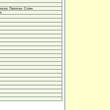
оски, Палоски, Стоян
ро