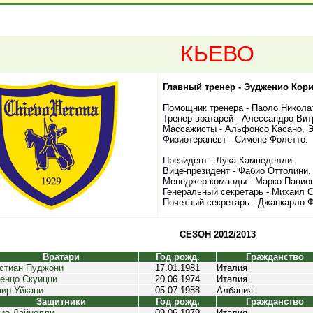
КЬЕВО
Главный тренер - Эудженио Кор
Помощник тренера - Паоло Никола
Тренер вратарей - Алессандро Вит
Массажисты - Альфонсо Касано, Э
Физиотерапевт - Симоне Фолетто.
Президент - Лука Кампеделли.
Вице-президент - Фабио Оттолини.
Менеджер команды - Марко Пацио
Генеральный секретарь - Михаил С
Почетный секретарь - Джанкарло 
СЕЗОН 2012/2013
Вратари
Год рожд.
Гражданство
стиан Пуджони
17.01.1981
Италия
енцо Скуицци
20.06.1974
Италия
ир Уйкани
05.07.1988
Албания
Защитники
Год рожд.
Гражданство
ио Дайнелли
09.06.1979
Италия