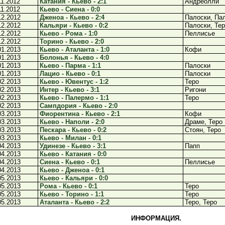
11.2012
Катания - Кьево - 2:1
Андреолли
11.2012
Кьево - Сиена - 0:0
12.2012
Дженоа - Кьево - 2:4
Палоски, Пал
12.2012
Кальяри - Кьево - 0:2
Палоски, Те
12.2012
Кьево - Рома - 1:0
Пеллисье
12.2012
Торино - Кьево - 2:0
01.2013
Кьево - Аталанта - 1:0
Кофи
01.2013
Болонья - Кьево - 4:0
01.2013
Кьево - Парма - 1:1
Палоски
01.2013
Лацио - Кьево - 0:1
Палоски
02.2013
Кьево - Ювентус - 1:2
Теро
02.2013
Интер - Кьево - 3:1
Ригони
02.2013
Кьево - Палермо - 1:1
Теро
02.2013
Сампдория - Кьево - 2:0
03.2013
Фиорентина - Кьево - 2:1
Кофи
03.2013
Кьево - Наполи - 2:0
Драме, Теро
03.2013
Пескара - Кьево - 0:2
Стоян, Теро
03.2013
Кьево - Милан - 0:1
04.2013
Удинезе - Кьево - 3:1
Папп
04.2013
Кьево - Катания - 0:0
04.2013
Сиена - Кьево - 0:1
Пеллисье
04.2013
Кьево - Дженоа - 0:1
05.2013
Кьево - Кальяри - 0:0
05.2013
Рома - Кьево - 0:1
Теро
05.2013
Кьево - Торино - 1:1
Теро
05.2013
Аталанта - Кьево - 2:2
Теро, Теро
ИНФОРМАЦИЯ.