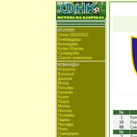
ИТАЛИЯ:
Сезон 2012/2013
Бомбардиры
Календарь
Кубок Италии
Суперкубок
Список чемпионов
КОМАНДЫ:
Аталанта
Болонья
Дженоа
Интер
Кальяри
Катания
Кьево
Лацио
Милан
Наполи
№
Палермо
1
Кри
Парма
18
Лор
Пескара
88
Сам
Рома
№
Сампдория
2
Дар