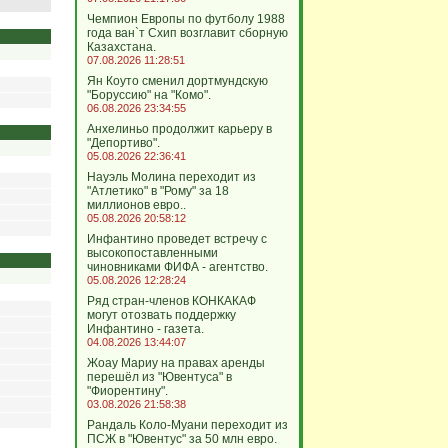
Чемпион Европы по футболу 1988
года ван`т Схип возглавит сборную
Казахстана.
07.08.2026 11:28:51
Ян Коуто сменил дортмундскую
"Боруссию" на "Комо".
06.08.2026 23:34:55
Анхелиньо продолжит карьеру в
"Депортиво".
05.08.2026 22:36:41
Науэль Молина переходит из
"Атлетико" в "Рому" за 18
миллионов евро..
05.08.2026 20:58:12
Инфантино проведет встречу с
высокопоставленными
чиновниками ФИФА - агентство.
05.08.2026 12:28:24
Ряд стран-членов КОНКАКАФ
могут отозвать поддержку
Инфантино - газета.
04.08.2026 13:44:07
Жоау Мариу на правах аренды
перешёл из "Ювентуса" в
"Фиорентину".
03.08.2026 21:58:38
Рандаль Коло-Муани переходит из
ПСЖ в "Ювентус" за 50 млн евро.