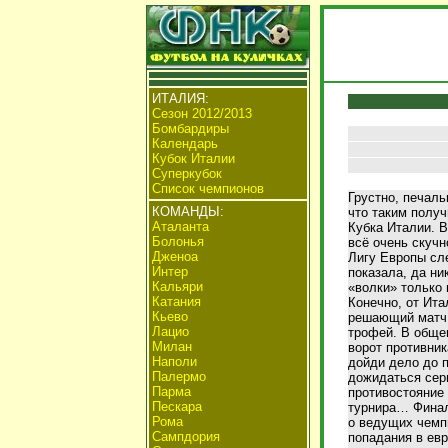
ИТАЛИЯ:
Сезон 2012/2013
Бомбардиры
Календарь
Кубок Италии
Суперкубок
Список чемпионов
Грустно, печаль
КОМАНДЫ:
что таким полу
Аталанта
Кубка Италии. В
Болонья
всё очень скучн
Дженоа
Лигу Европы сл
Интер
показала, да ни
Кальяри
«волки» только 
Катания
Конечно, от Ита
Кьево
решающий матч, 
Лацио
трофей. В обще
Милан
ворот противник
Наполи
дойди дело до п
Палермо
дожидаться сер
Парма
противостояние 
Пескара
турнира… Финал
Рома
о ведущих чемп
Сампдория
попадания в евр