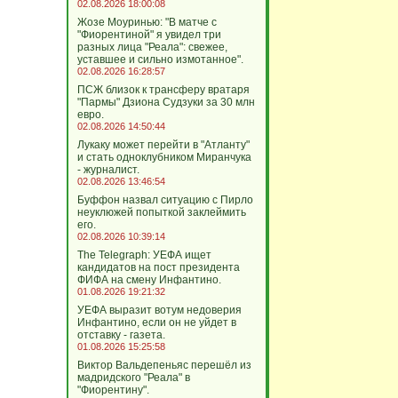
02.08.2026 18:00:08
Жозе Моуринью: "В матче с
"Фиорентиной" я увидел три
разных лица "Реала": свежее,
уставшее и сильно измотанное".
02.08.2026 16:28:57
ПСЖ близок к трансферу вратаря
"Пармы" Дзиона Судзуки за 30 млн
евро.
02.08.2026 14:50:44
Лукаку может перейти в "Атланту"
и стать одноклубником Миранчука
- журналист.
02.08.2026 13:46:54
Буффон назвал ситуацию с Пирло
неуклюжей попыткой заклеймить
его.
02.08.2026 10:39:14
The Telegraph: УЕФА ищет
кандидатов на пост президента
ФИФА на смену Инфантино.
01.08.2026 19:21:32
УЕФА выразит вотум недоверия
Инфантино, если он не уйдет в
отставку - газета.
01.08.2026 15:25:58
Виктор Вальдепеньяс перешёл из
мадридского "Реала" в
"Фиорентину".