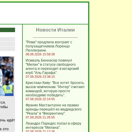
Новости Италии
"Рома" продлила контракт с
полузащитником Лоренцо
Пеллегрини.
08.08.2026 15:58:38
Исмаэль Беннасер покинул
"Милан" в статусе свободного
агента и переходит в катарский
клуб "Аль-Гарафа".
07.08.2026 23:38:15
Кристиан Киву: "Все хотят бросить
вызов чемпионам. "Интер" считают
командой, которую просто
необходимо победить".
07.08.2026 22:14:55
ся,
Франко Мастантуоно на правах
тобы
аренды перешёл из мадридского
"Реала" в "Фиорентину".
07.08.2026 21:26:55
ечь идёт
Леандро Паредес попал в сферу
интересов "Милана".
а это
07.08.2026 21:17:36