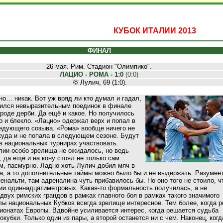
КУБОК ИТАЛИИ 2013
ФИНАЛ
26 мая. Рим. Стадион "Олимпико".
ЛАЦИО - РОМА - 1:0
(0:0)
Лулич, 69 (1:0).
но… никак. Вот уж вряд ли кто думал и гадал,
чился невыразительным поединок в финале
роде дерби. Да ещё и какое. Но получилось
о и блекло. «Лацио» одержал верх и попал в
едующего созыва. «Рома» вообще ничего не
куда и не попала в следующем сезоне. Будут
в национальных турнирах участвовать.
лии особо зрелища не ожидалось, но ведь
да ещё и на кону стоял не только сам
м, пасмурно. Ладно хоть Лулич добил мяч в
а, а то дополнительные таймы можно было бы и не выдержать. Разумеет
енальти, там адреналина чуть прибавилось бы. Но оно того не стоило, ч
ии одиннадцатиметровых. Какая-то формальность получилась, а не
двух римских грандов в рамках главного боя в рамках такого значимого
ы национальных Кубков всегда зрелище интересное. Тем более, когда р
ионатах Европы. Вдвойне усиливается интерес, когда решается судьба
окубки. Только один из пары, а второй останется ни с чем. Наконец, когд