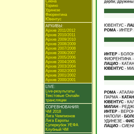
Сиена
дерби, дружины 
Торино
Удинезе
Фиорентина
Ювентус
ЮВЕНТУС -
ЛА
АРХИВЫ:
РОМА
- ИНТЕР 
Архив 2011/2012
Архив 2010/2011
Архив 2009/2010
Архив 2008/2009
Архив 2007/2008
Архив 2006/2007
ИНТЕР
- БОЛОН
Архив 2005/2006
ФИОРЕНТИНА 
Архив 2004/2005
ЛАЦИО
- КАТАН
Архив 2003/2004
ЮВЕНТУС
- МИ
Архив 2002/2003
Архив 2001/2002
Архив 2000/2001
LIVE:
Live-результаты
РОМА
- АТАЛА
Текстовые Онлайн
ПАРМА -
КАТА
трансляции
ЮВЕНТУС
- КА
МИЛАН
- РЕДЖ
СОРЕВНОВАНИЯ:
ЧМ 2018
ИНТЕР
- ВЕРОН
Лига Чемпионов
НАПОЛИ -
БОЛ
Лига Европы
УДИНЕЗЕ -
ФИО
Суперкубок УЕФА
ЛАЦИО
- СИЕН
Клубный ЧМ