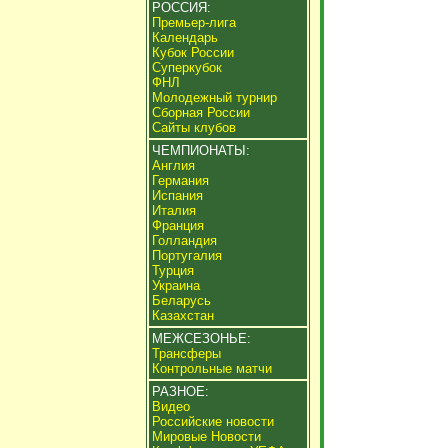
РОССИЯ:
Премьер-лига
Календарь
Кубок России
Суперкубок
ФНЛ
Молодежный турнир
Сборная России
Сайты клубов
ЧЕМПИОНАТЫ:
Англия
Германия
Испания
Италия
Франция
Голландия
Португалия
Турция
Украина
Беларусь
Казахстан
МЕЖСЕЗОНЬЕ:
Трансферы
Контрольные матчи
РАЗНОЕ:
Видео
Российские новости
Мировые Новости