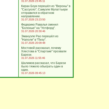
31.07.2026 23:45:11
Киран Боуи перешёл из "Вероны" в
"Сассуоло", Самуэле Мулаттьери
отправился в обратном
направлении.
31.07.2026 23:23:50
Федерико Равалья сменил
"Болонью" на "Уотфорд".
31.07.2026 20:30:46
Эмануэле Рао перешёл из
"Наполи" в "Пизу".
31.07.2026 20:09:48
Мостовой рассказал, почему
Хлестова в "Спартаке" прозвали
Барези.
31.07.2026 11:55:46
Шалимов рассказал, что Барези
было тяжело обыграть один в
один.
31.07.2026 09:45:13