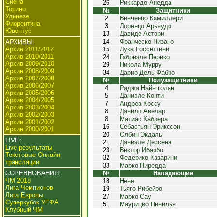
Сиена
26
Риккардо Анедда
Торино
№
Защитники
Удинезе
2
Винченцо Камиллери
Фиорентина
3
Лоренцо Арьяудо
Ювентус
13
Давиде Астори
14
Франческо Пизано
АРХИВЫ:
Архив 2011/2012
15
Лука Россеттини
Архив 2010/2011
24
Габриэле Перико
Архив 2009/2010
29
Никола Мурру
Архив 2008/2009
34
Дарио Дель Фабро
Архив 2007/2008
№
Полузащитники
Архив 2006/2007
4
Раджа Найнгголан
Архив 2005/2006
5
Даниэле Конти
Архив 2004/2005
7
Андреа Коссу
Архив 2003/2004
8
Данило Авелар
Архив 2002/2003
8
Матиас Кабрера
Архив 2001/2002
16
Себастьян Эрикссон
Архив 2000/2001
20
Олбин Экдаль
LIVE:
21
Даниэле Дессена
Live-результаты
23
Виктор Ибарбо
Текстовые Онлайн
32
Федерико Казарини
трансляции
33
Марко Пиредда
СОРЕВНОВАНИЯ:
№
Нападающие
ЧМ 2018
18
Нене
Лига Чемпионов
19
Тьяго Рибейро
Лига Европы
27
Марко Сау
Суперкубок УЕФА
51
Маурицио Пинилья
Клубный ЧМ