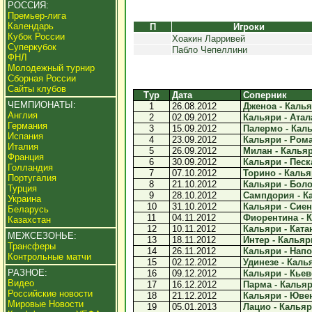
РОССИЯ:
Премьер-лига
Календарь
П
Игроки
Кубок России
Хоакин Ларривей
Суперкубок
Пабло Чепеллини
ФНЛ
Молодежный турнир
Сборная России
Сайты клубов
Тур
Дата
Соперник
ЧЕМПИОНАТЫ:
1
26.08.2012
Дженоа - Кальяр
Англия
2
02.09.2012
Кальяри - Атала
Германия
3
15.09.2012
Палермо - Каль
Испания
4
23.09.2012
Кальяри - Рома 
Италия
5
26.09.2012
Милан - Кальяр
Франция
6
30.09.2012
Кальяри - Песка
Голландия
7
07.10.2012
Торино - Кальяр
Португалия
8
21.10.2012
Кальяри - Боло
Турция
9
28.10.2012
Сампдория - Ка
Украина
10
31.10.2012
Кальяри - Сиена
Беларусь
11
04.11.2012
Фиорентина - К
Казахстан
12
10.11.2012
Кальяри - Катан
МЕЖСЕЗОНЬЕ:
13
18.11.2012
Интер - Кальяри
Трансферы
14
26.11.2012
Кальяри - Напол
Контрольные матчи
15
02.12.2012
Удинезе - Калья
РАЗНОЕ:
16
09.12.2012
Кальяри - Кьево
Видео
17
16.12.2012
Парма - Кальяри
Российские новости
18
21.12.2012
Кальяри - Ювен
Мировые Новости
19
05.01.2013
Лацио - Кальяри