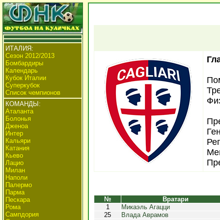
ИТАЛИЯ:
Сезон 2012/2013
Гл
Бомбардиры
Календарь
Кубок Италии
По
Суперкубок
Тр
Список чемпионов
Фи
КОМАНДЫ:
Аталанта
Болонья
Пр
Дженоа
Ге
Интер
Кальяри
Ре
Катания
Ме
Кьево
Пр
Лацио
Милан
Наполи
Палермо
Парма
№
Вратари
Пескара
Рома
1
Микаэль Агацци
Сампдория
25
Влада Аврамов