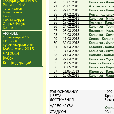
Коэффициенты УЕФА
20
13.01.2013
Кальяри - Джено
Рейтинг ФИФА
21
20.01.2013
Аталанта - Каль
Тотализатор
22
27.01.2013
Кальяри - Пале
Голосование
23
01.02.2013
Рома - Кальяри 
Поиск
24
10.02.2013
Кальяри - Мила
Новый Форум
25
17.02.2013
Пескара - Калья
Старый Форум
26
24.02.2013
Кальяри - Торин
Контакты
27
03.03.2013
Болонья - Каль
АРХИВЫ:
28
10.03.2013
Кальяри - Самп
Олимпиада 2016
29
17.03.2013
Сиена - Кальяри
ЕВРО 2016
30
30.03.2013
Кальяри - Фиор
Кубок Америки 2016
31
07.04.2013
Катания - Калья
Кубок Азии 2015
32
14.04.2013
Кальяри - Интер
ЧМ 2014
33
21.04.2013
Наполи - Кальяр
Кубок
34
27.04.2013
Кальяри - Удине
Конфедераций
35
04.05.2013
Кьево - Кальяри
36
08.05.2013
Кальяри - Парма
37
11.05.2013
Ювентус - Каль
38
19.05.2013
Кальяри - Лацио
ГОД ОСНОВАНИЯ:
1920.
ЦВЕТА:
Красн
ДОСТИЖЕНИЯ:
Чемпи
АДРЕС КЛУБА:
Офиц
СТАДИОН:
"Сант