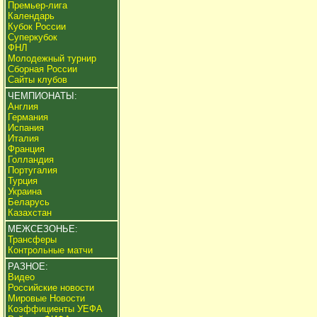
Премьер-лига
Календарь
Кубок России
Суперкубок
ФНЛ
Молодежный турнир
Сборная России
Сайты клубов
ЧЕМПИОНАТЫ:
Англия
Германия
Испания
Италия
Франция
Голландия
Португалия
Турция
Украина
Беларусь
Казахстан
МЕЖСЕЗОНЬЕ:
Трансферы
Контрольные матчи
РАЗНОЕ:
Видео
Российские новости
Мировые Новости
Коэффициенты УЕФА