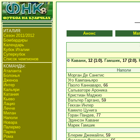
ИТАЛИЯ:
Анонс
Ма
Сезон 2011/2012
Бомбардиры
Календарь
Кубок Италии
Суперкубок
Список чемпионов
Кавани
, 12 (1:0).
Гамшик
, 17 (2:0).
КОМАНДЫ:
Наполи
Аталанта
Морган Де Санктис
Болонья
Дженоа
Уго Кампаньяро
Интер
Паоло Каннаваро
, 66
Кальяри
Сальваторе Ароника
Катания
Кристиан Маджио
Кьево
Вальтер Гаргано
, 59
Лацио
Гекхан Инлер
Лечче
Камило Цунига
Милан
Горан Пандев
, 77
Наполи
Эдинсон Кавани
Новара
Марек Гамшик
Палермо
Парма
Блерим Джемайли
, 59
Рома