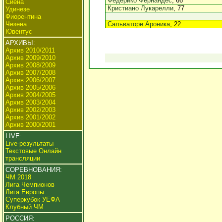
Федерико Фернандес
, 66
Сиена
Кристиано Лукарелли
, 77
Удинезе
Фиорентина
Чезена
Сальваторе Ароника
, 22
Ювентус
АРХИВЫ:
Архив 2010/2011
Архив 2009/2010
Архив 2008/2009
Архив 2007/2008
Архив 2006/2007
Архив 2005/2006
Архив 2004/2005
Архив 2003/2004
Архив 2002/2003
Архив 2001/2002
Архив 2000/2001
LIVE:
Live-результаты
Текстовые Онлайн
трансляции
СОРЕВНОВАНИЯ:
ЧМ 2018
Лига Чемпионов
Лига Европы
Суперкубок УЕФА
Клубный ЧМ
РОССИЯ: