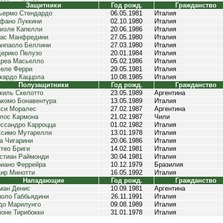
Защитники
Год рожд.
Гражданство
ьермо Стендардо
06.05.1981
Италия
фано Луккини
02.10.1980
Италия
иэле Капелли
20.06.1986
Италия
ас Манфредини
27.05.1980
Италия
нпаоло Беллини
27.03.1980
Италия
ерико Пелузо
20.01.1984
Италия
реа Масьелло
05.02.1986
Италия
еле Ферри
29.05.1981
Италия
кардо Каццола
10.08.1985
Италия
Полузащитники
Год рожд.
Гражданство
киль Скелотто
23.05.1989
Аргентина
комо Бонавентура
13.05.1989
Италия
си Моралес
27.02.1987
Аргентина
лос Кармона
21.02.1987
Чили
ссандро Карроцца
01.02.1982
Италия
симо Мутарелли
13.01.1978
Италия
а Чигарини
20.06.1986
Италия
тео Бриги
14.02.1981
Италия
стиан Раймонди
30.04.1981
Италия
иано Феррейра
10.12.1979
Бразилия
ир Минотти
16.05.1992
Италия
Нападающие
Год рожд.
Гражданство
ман Денис
10.09.1981
Аргентина
оло Габбьядини
26.11.1991
Италия
до Марилунго
09.08.1989
Италия
оне Тирибокки
31.01.1978
Италия