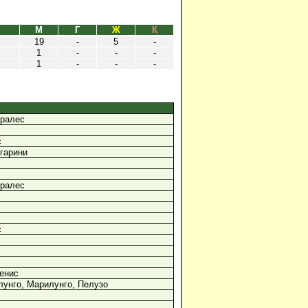
М
Г
Ж
К
19
-
5
-
1
-
-
-
1
-
-
-
ралес
с
гарини
ралес
с
енис
лунго, Марилунго, Пелузо