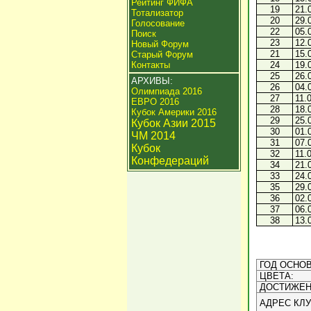
Рейтинг ФИФА
19
21.
Тотализатор
20
29.
Голосование
22
05.
Поиск
23
12.
Новый Форум
21
15.
Старый Форум
Контакты
24
19.
25
26.
АРХИВЫ:
26
04.
Олимпиада 2016
27
11.
ЕВРО 2016
28
18.
Кубок Америки 2016
29
25.
Кубок Азии 2015
30
01.
ЧМ 2014
31
07.
Кубок
32
11.
Конфедераций
34
21.
33
24.
35
29.
36
02.
37
06.
38
13.
ГОД ОСНОВ
ЦВЕТА:
ДОСТИЖЕН
АДРЕС КЛУ