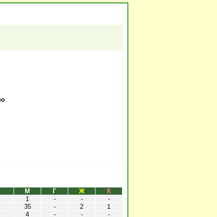
но
.
М
Г
Ж
К
1
-
-
-
35
-
2
1
4
-
-
-