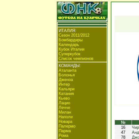
ИТАЛИЯ:
Сезон 2011/2012
Бомбардиры
Календарь
Кубок Италии
Суперкубок
Список чемпионов
КОМАНДЫ:
Аталанта
Болонья
Дженоа
Интер
Кальяри
Катания
Кьево
Лацио
Лечче
Милан
Наполи
Новара
№
Палермо
16
Чир
Парма
47
Анд
Рома
78
Джо