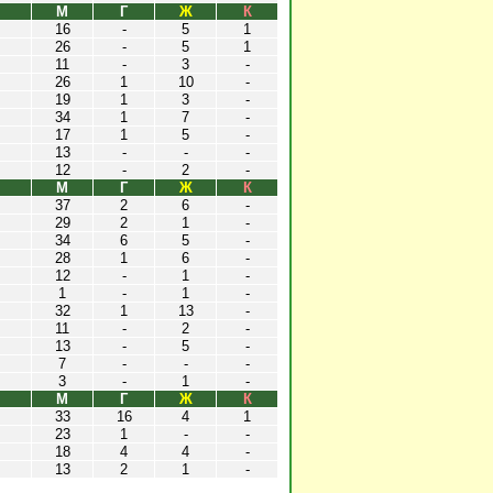
М
Г
Ж
К
16
-
5
1
26
-
5
1
11
-
3
-
26
1
10
-
19
1
3
-
34
1
7
-
17
1
5
-
13
-
-
-
12
-
2
-
М
Г
Ж
К
37
2
6
-
29
2
1
-
34
6
5
-
28
1
6
-
12
-
1
-
1
-
1
-
32
1
13
-
11
-
2
-
13
-
5
-
7
-
-
-
3
-
1
-
М
Г
Ж
К
33
16
4
1
23
1
-
-
18
4
4
-
13
2
1
-