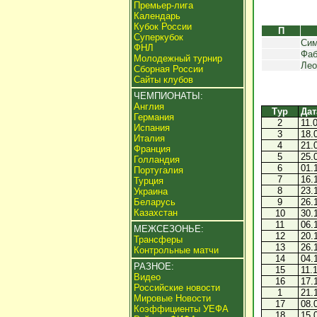
Премьер-лига
Календарь
Кубок России
П
Суперкубок
Сим
ФНЛ
Фаб
Молодежный турнир
Лео
Сборная России
Сайты клубов
ЧЕМПИОНАТЫ:
Англия
Тур
Дат
Германия
2
11.
Испания
3
18.
Италия
4
21.
Франция
5
25.
Голландия
6
01.
Португалия
7
16.
Турция
8
23.
Украина
Беларусь
9
26.
Казахстан
10
30.
11
06.
МЕЖСЕЗОНЬЕ:
12
20.
Трансферы
13
26.
Контрольные матчи
14
04.
РАЗНОЕ:
15
11.
Видео
16
17.
Российские новости
1
21.
Мировые Новости
17
08.
Коэффициенты УЕФА
18
15.