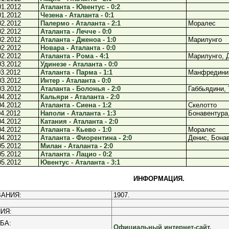
01.2012
Аталанта - Ювентус - 0:2
01.2012
Чезена - Аталанта - 0:1
02.2012
Палермо - Аталанта - 2:1
Моралес
02.2012
Аталанта - Лечче - 0:0
02.2012
Аталанта - Дженоа - 1:0
Марилунго
02.2012
Новара - Аталанта - 0:0
02.2012
Аталанта - Рома - 4:1
Марилунго, 
03.2012
Удинезе - Аталанта - 0:0
03.2012
Аталанта - Парма - 1:1
Манфредини
03.2012
Интер - Аталанта - 0:0
03.2012
Аталанта - Болонья - 2:0
Габбьядини, 
04.2012
Кальяри - Аталанта - 2:0
04.2012
Аталанта - Сиена - 1:2
Скелотто
04.2012
Наполи - Аталанта - 1:3
Бонавентура
04.2012
Катания - Аталанта - 2:0
04.2012
Аталанта - Кьево - 1:0
Моралес
04.2012
Аталанта - Фиорентина - 2:0
Денис, Бона
05.2012
Милан - Аталанта - 2:0
05.2012
Аталанта - Лацио - 0:2
05.2012
Ювентус - Аталанта - 3:1
ИНФОРМАЦИЯ.
АНИЯ:
1907.
ИЯ:
БА:
Официальный интернет-сайт.