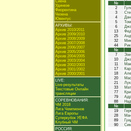
Сиена
№
Удинезе
2
Гул
Фиорентина
3
Сте
Чезена
4
Дан
Ювентус
5
Том
АРХИВЫ:
6
Джа
Архив 2010/2011
13
Фед
Архив 2009/2010
25
Анд
Архив 2008/2009
32
Мик
Архив 2007/2008
44
Рик
Архив 2006/2007
№
Архив 2005/2006
7
Эзе
Архив 2004/2005
10
Джа
Архив 2003/2004
11
Мак
Архив 2002/2003
17
Кар
Архив 2001/2002
18
Але
Архив 2000/2001
20
Мас
LIVE:
21
Лук
Live-результаты
33
Мат
Текстовые Онлайн
77
Кри
трансляции
79
Адр
СОРЕВНОВАНИЯ:
88
Над
ЧМ 2018
№
Лига Чемпионов
19
Гер
Лига Европы
28
Ман
Суперкубок УЕФА
89
Гуи
Клубный ЧМ
90
Сим
РОССИЯ: