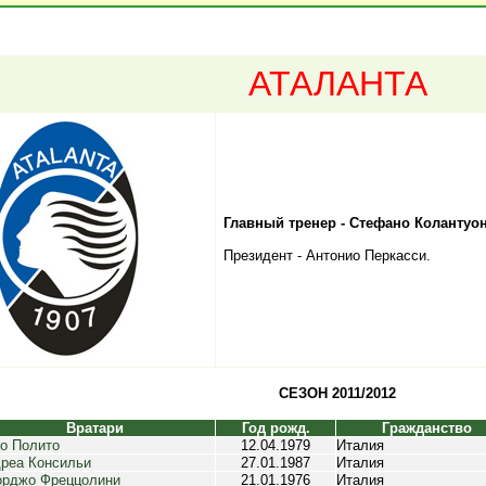
АТАЛАНТА
Главный тренер - Стефано Колантуо
Президент - Антонио Перкасси.
СЕЗОН 2011/2012
Вратари
Год рожд.
Гражданство
о Полито
12.04.1979
Италия
реа Консильи
27.01.1987
Италия
рджо Фреццолини
21.01.1976
Италия