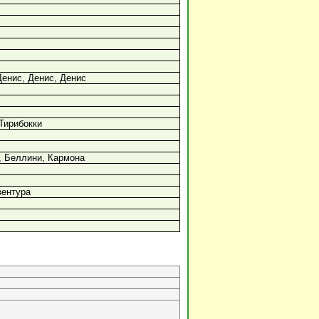
Денис, Денис, Денис
Тирибокки
, Беллини, Кармона
вентура