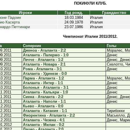
ПОКИНУЛИ КЛУБ.
Игроки
Год рожд.
Гражданство
оне Падоин
18.03.1984
Италия
ио Касерта
24.09.1978
Италия
нардо Петтинари
23.07.1986
Италия
Чемпионат Италии 2011/2012.
а
Соперник
Голы
09.2011
Дженоа - Аталанта - 2:2
Моралес, Мо
09.2011
Аталанта - Палермо - 1:0
Денис
09.2011
Лечче - Аталанта - 1:2
Денис, Дени
09.2011
Аталанта - Новара - 2:1
Скелотто, Чи
10.2011
Рома - Аталанта - 3:1
Денис
10.2011
Аталанта - Удинезе - 0:0
10.2011
Парма - Аталанта - 1:2
Моралес, Мо
10.2011
Аталанта - Интер - 1:1
Денис
10.2011
Болонья - Аталанта - 3:1
Денис
11.2011
Аталанта - Кальяри - 1:0
Денис
11.2011
Сиена - Аталанта - 2:2
Денис, Дени
11.2011
Аталанта - Наполи - 1:1
Денис
12.2011
Кьево - Аталанта - 0:0
12.2011
Аталанта - Катания - 1:1
Тирибокки
12.2011
Фиорентина - Аталанта - 2:2
Масьелло, Д
12.2011
Аталанта - Чезена - 4:1
Денис, Мари
01.2012
Аталанта - Милан - 0:2
01.2012
Лацио - Аталанта - 2:0