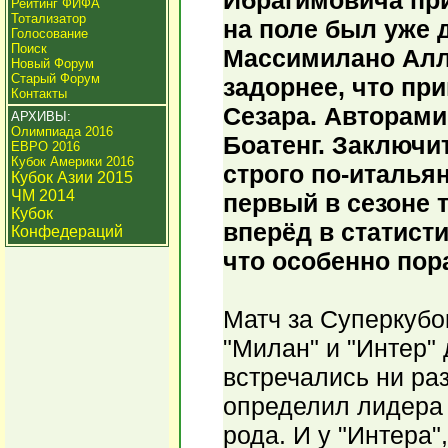
Ибрагимовича при
Рейтинг ФИФА
Тотализатор
на поле был уже 
Голосование
Поиск
Массимилано Алл
Новый Форум
Старый Форум
задорнее, что пр
Контакты
Сезара. Авторами
АРХИВЫ:
Олимпиада 2016
Боатенг. Заключи
ЕВРО 2016
Кубок Америки 2016
строго по-италья
Кубок Азии 2015
ЧМ 2014
первый в сезоне 
Кубок
вперёд в статист
Конфедераций
что особенно пор
Матч за Суперкубок
"Милан" и "Интер" 
встречались ни раз
определил лидера 
рода. И у "Интера"