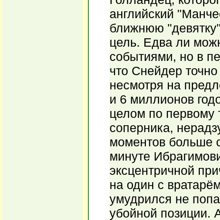
английский "Манче
ближнюю "девятку"
цель. Едва ли мож
событиями, но в п
что Снейдер точно
несмотря на предл
и 6 миллионов год
целом по первому 
соперника, нерадзу
моментов больше с
минуте Ибрагимови
эксцентричной при
на один с вратарё
умудрился не попас
убойной позиции. 