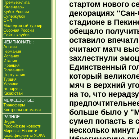
стартом нового с
Премьер-лига
Календарь
декорациях "Сан-
Кубок России
Суперкубок
стадионе в Пекин
ФНЛ
Молодежный турнир
обещало получит
Сборная России
Сайты клубов
оставило впечатл
ЧЕМПИОНАТЫ:
Англия
считают матч выс
Германия
Испания
захлестнули эмоц
Италия
Единственный гол
Франция
Голландия
который великол
Португалия
Турция
мяч в верхний уг
Украина
Беларусь
на то, что нерад
Казахстан
МЕЖСЕЗОНЬЕ:
предпочтительнее
Трансферы
Контрольные матчи
больше было у "М
РАЗНОЕ:
сумел попасть в с
Видео
Российские новости
несколько минут 
Мировые Новости
Коэффициенты УЕФА