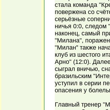
стала команда "Кр
повержена со счёт
серьёзные соперни
ничья 0:0, следом 
наконец, самый пр
"Милана", поражени
"Милан” также нач
клуб из шестого ит
Арно" (12:0). Дале
сыграл вничью, сна
бразильским "Интер
уступил в серии п
опасения у болель
Главный тренер "