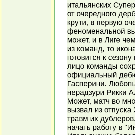
итальянских Супер
от очередного дерб
крути, в первую оч
феноменальной выв
может, и в Лиге че
из команд, то ико
готовится к сезону
лицо команды сохр
официальный дебют
Гасперини. Любопы
нерадзури Рикки А
Может, матч во мн
вызвал из отпуска
травм их дублеров.
начать работу в "И