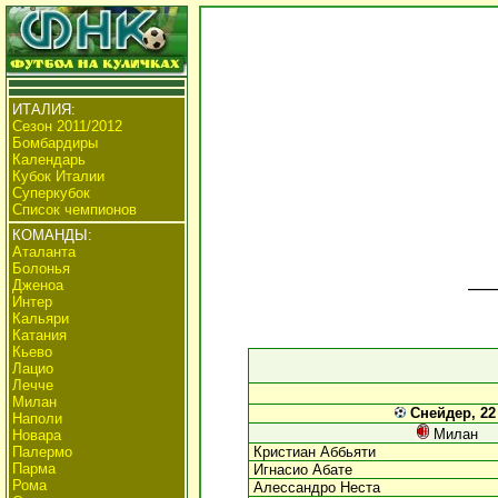
ИТАЛИЯ:
Сезон 2011/2012
Бомбардиры
Календарь
Кубок Италии
Суперкубок
Список чемпионов
КОМАНДЫ:
Аталанта
Болонья
Дженоа
Интер
Кальяри
Катания
Кьево
Лацио
Лечче
Милан
Снейдер, 22 (
Наполи
Милан
Новара
Палермо
Кристиан Аббьяти
Парма
Игнасио Абате
Рома
Алессандро Неста