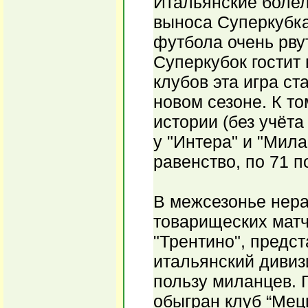
Итальянские болел
выноса Суперкубка
футбола очень рвут
Суперкубок гостит 
клубов эта игра с
новом сезоне. К т
истории (без учёта
у "Интера" и "Мил
равенство, по 71 п
В межсезонье нера
товарищеских мат
"Трентино", предс
итальянский дивизи
пользу миланцев. 
обыгран клуб “Ме