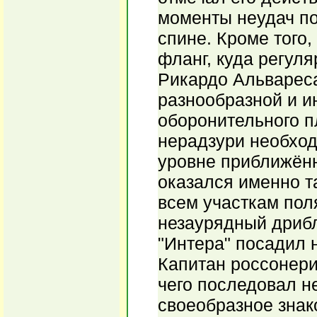
моменты неудач п
спине. Кроме того
фланг, куда регул
Рикардо Альвареса
разнообразной и и
оборонительного п
нерадзури необход
уровне приближённ
оказался именно т
всем участкам пол
незаурядный дрибл
"Интера" посадил 
Капитан россонери
чего последовал н
своеобразное знак