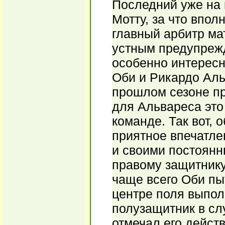
Последний уже на 
Мотту, за что впол
главный арбитр ма
устным предупрежд
особенно интересн
Оби и Рикардо Аль
прошлом сезоне пр
для Альвареса это
команде. Так вот, 
приятное впечатле
и своими постоян
правому защитнику
чаще всего Оби пы
центре поля выпол
полузащитник в сл
отмечал его дейст