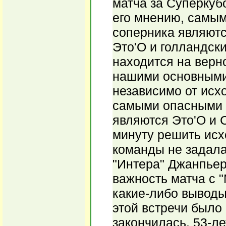
матча за Суперкубо
его мнению, самым
соперника являют
Это'О и голландск
находится на верно
нашими основными 
независимо от исх
самыми опасными 
являются Это'О и 
минуту решить исхо
команды не задалас
"Интера" Джанпьер
важность матча с 
какие-либо выводы 
этой встречи было
закончилась. 53-ле