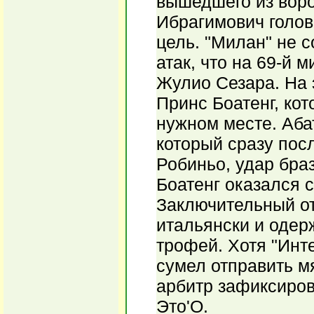
вышедшего из воро
Ибрагимович голов
цель. "Милан" не 
атак, что на 69-й 
Жулио Сезара. На 
Принс Боатенг, кот
нужном месте. Аба
который сразу пос
Робиньо, удар бра
Боатенг оказался 
Заключительный от
итальянски и одер
трофей. Хотя "Инт
сумел отправить мя
арбитр зафиксиров
Это'О.