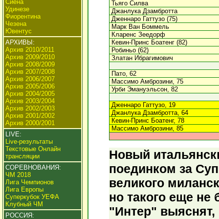
Сиена
Тьяго Силва
Удинезе
Джанлука Дзамбротта
Фиорентина
Дженнаро Гаттузо (75)
Чезена
Марк Ван Боммель
Ювентус
Кларенс Зеедорф
АРХИВЫ:
Кевин-Принс Боатенг (82)
Архив 2010/2011
Робиньо (62)
Архив 2009/2010
Златан Ибрагимович
Архив 2008/2009
Архив 2007/2008
Пато, 62
Архив 2006/2007
Массимо Амброзини, 75
Архив 2005/2006
Урби Эмануэльсон, 82
Архив 2004/2005
Архив 2003/2004
Дженнаро Гаттузо, 19
Архив 2002/2003
Джанлука Дзамбротта, 64
Архив 2001/2002
Кевин-Принс Боатенг, 78
Архив 2000/2001
Массимо Амброзини, 85
LIVE:
Live-результаты
Текстовые Онлайн
Новый итальянск
трансляции
поединком за Суп
СОРЕВНОВАНИЯ:
ЧМ 2018
великого миланск
Лига Чемпионов
Лига Европы
но такого еще не 
Суперкубок УЕФА
Клубный ЧМ
"Интер" выяснят,
РОССИЯ: