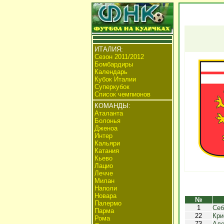
ИТАЛИЯ:
Сезон 2011/2012
Бомбардиры
Календарь
Кубок Италии
Суперкубок
Список чемпионов
КОМАНДЫ:
Аталанта
Болонья
Дженоа
Интер
Кальяри
Катания
Кьево
Лацио
Лечче
Милан
Наполи
Новара
№
Палермо
1
Себ
Парма
22
Кри
Рома
73
Але