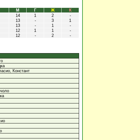
М
Г
Ж
К
14
1
2
-
13
-
3
1
13
-
1
-
12
1
1
-
12
-
2
-
то
цка
ласио, Констант
ччоло
ка
сио
о