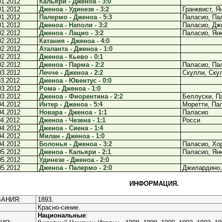
01.2012
Кальяри - Дженоа - 3:0
01.2012
Дженоа - Удинезе - 3:2
Гранквист, Я
01.2012
Палермо - Дженоа - 5:3
Паласио, Па
01.2012
Дженоа - Наполи - 3:2
Паласио, Дж
02.2012
Дженоа - Лацио - 3:2
Паласио, Ян
02.2012
Катания - Дженоа - 4:0
02.2012
Аталанта - Дженоа - 1:0
02.2012
Дженоа - Кьево - 0:1
02.2012
Дженоа - Парма - 2:2
Паласио, Па
03.2012
Лечче - Дженоа - 2:2
Скулли, Ску
03.2012
Дженоа - Ювентус - 0:0
03.2012
Рома - Дженоа - 1:0
03.2012
Дженоа - Фиорентина - 2:2
Беллуски, П
04.2012
Интер - Дженоа - 5:4
Моретти, Па
04.2012
Новара - Дженоа - 1:1
Паласио
04.2012
Дженоа - Чезена - 1:1
Росси
04.2012
Дженоа - Сиена - 1:4
04.2012
Милан - Дженоа - 1:0
04.2012
Болонья - Дженоа - 3:2
Паласио, Хо
05.2012
Дженоа - Кальяри - 2:1
Паласио, Ян
05.2012
Удинезе - Дженоа - 2:0
05.2012
Дженоа - Палермо - 2:0
Джилардино,
ИНФОРМАЦИЯ.
АНИЯ:
1893.
Красно-синие.
Национальные
: