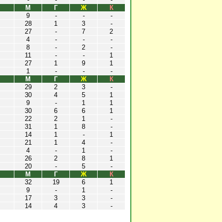
М
Г
Ж
К
9
-
-
-
28
1
3
-
27
-
7
2
4
-
-
-
8
-
2
-
11
-
-
1
27
1
9
1
1
-
-
-
М
Г
Ж
К
29
2
3
-
30
4
5
1
9
-
1
1
30
6
6
1
22
2
1
-
31
1
8
-
14
1
-
1
21
1
4
-
4
-
1
-
26
2
8
1
20
-
5
-
М
Г
Ж
К
32
19
6
1
9
-
1
-
17
3
3
-
14
4
3
-