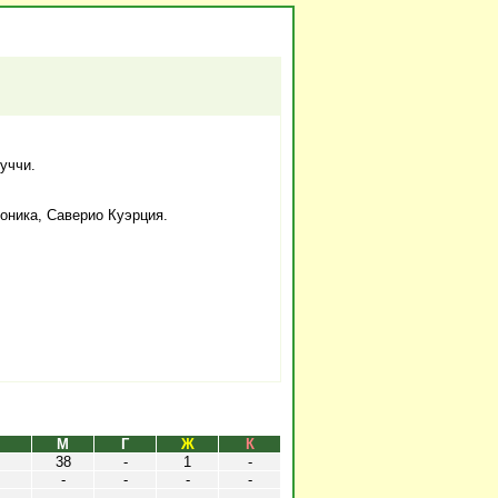
уччи.
оника, Саверио Куэрция.
М
Г
Ж
К
38
-
1
-
-
-
-
-
-
-
-
-