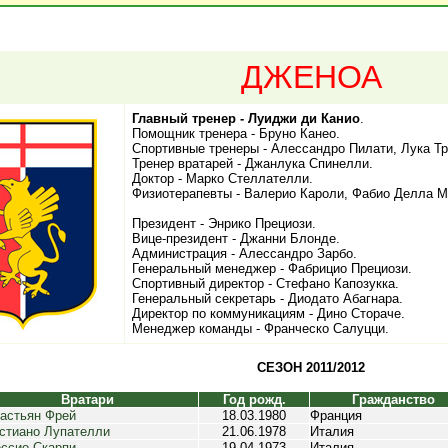
ДЖЕНОА
Главный тренер - Луиджи ди Канио
.
Помощник тренера - Бруно Канео.
Спортивные тренеры - Алессандро Пилати, Лука Тр
Тренер вратарей - Джанлука Спинелли.
Доктор - Марко Стеллателли.
Физиотерапевты - Валерио Кароли, Фабио Делла М
Президент - Энрико Прециози.
Вице-президент - Джанни Блонде.
Администрация - Алессандро Зарбо.
Генеральный менеджер - Фабрицио Прециози.
Спортивный директор - Стефано Капозукка.
Генеральный секретарь - Диодато Абагнара.
Директор по коммуникациям - Дино Стораче.
Менеджер команды - Франческо Салуцци.
СЕЗОН 2011/2012
Вратари
Год рожд.
Гражданство
астьян Фрей
18.03.1980
Франция
стиано Лупателли
21.06.1978
Италия
ссио Скарпи
19.04.1973
Италия