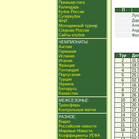
Премьер-лига
Календарь
П
Кубок России
Лук
Суперкубок
Дар
ФНЛ
Але
Молодежный турнир
Сборная России
Анд
Сайты клубов
Фел
ЧЕМПИОНАТЫ:
Англия
Германия
Тур
Дат
Испания
2
11.
Италия
Франция
3
18.
Голландия
4
21.
Португалия
5
25.
Турция
6
02.
Украина
7
16.
Беларусь
8
22.
Казахстан
9
26.
10
30.
МЕЖСЕЗОНЬЕ:
Трансферы
12
20.
Контрольные матчи
13
27.
14
02.
РАЗНОЕ:
15
10.
Видео
11
13.
Российские новости
16
18.
Мировые Новости
1
21.
Коэффициенты УЕФА