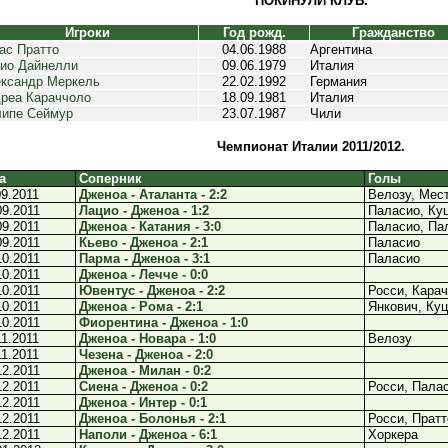
ПОКИНУЛИ КЛУБ.
Игроки
Год рожд.
Гражданство
ас Пратто
04.06.1988
Аргентина
ио Дайнелли
09.06.1979
Италия
ксандр Меркель
22.02.1992
Германия
реа Караччоло
18.09.1981
Италия
ипе Сеймур
23.07.1987
Чили
Чемпионат Италии 2011/2012.
а
Соперник
Голы
09.2011
Дженоа - Аталанта - 2:2
Велозу, Мес
09.2011
Лацио - Дженоа - 1:2
Паласио, Ку
09.2011
Дженоа - Катания - 3:0
Паласио, Па
09.2011
Кьево - Дженоа - 2:1
Паласио
10.2011
Парма - Дженоа - 3:1
Паласио
10.2011
Дженоа - Лечче - 0:0
10.2011
Ювентус - Дженоа - 2:2
Росси, Кара
10.2011
Дженоа - Рома - 2:1
Янкович, Куц
10.2011
Фиорентина - Дженоа - 1:0
11.2011
Дженоа - Новара - 1:0
Велозу
11.2011
Чезена - Дженоа - 2:0
12.2011
Дженоа - Милан - 0:2
12.2011
Сиена - Дженоа - 0:2
Росси, Пала
12.2011
Дженоа - Интер - 0:1
12.2011
Дженоа - Болонья - 2:1
Росси, Пратт
12.2011
Наполи - Дженоа - 6:1
Хоркера