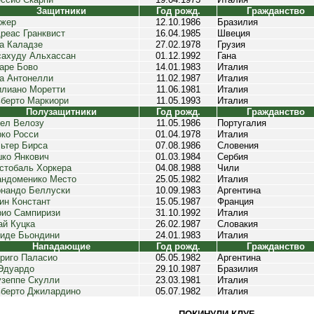
Защитники
Год рожд.
Гражданство
жер
12.10.1986
Бразилия
реас Гранквист
16.04.1985
Швеция
а Каладзе
27.02.1978
Грузия
ахуду Альхассан
01.12.1992
Гана
аре Бово
14.01.1983
Италия
а Антонелли
11.02.1987
Италия
лиано Моретти
11.06.1981
Италия
берто Маркиори
11.05.1993
Италия
Полузащитники
Год рожд.
Гражданство
ел Велозу
11.05.1986
Португалия
ко Росси
01.04.1978
Италия
ьтер Бирса
07.08.1986
Словения
ко Янкович
01.03.1984
Сербия
стобаль Хоркера
04.08.1988
Чили
ндоменико Место
25.05.1982
Италия
нандо Беллуски
10.09.1983
Аргентина
ин Констант
15.05.1987
Франция
ио Сампиризи
31.10.1992
Италия
й Куцка
26.02.1987
Словакия
иде Бьондини
24.01.1983
Италия
Нападающие
Год рожд.
Гражданство
риго Паласио
05.05.1982
Аргентина
Эдуардо
29.10.1987
Бразилия
зеппе Скулли
23.03.1981
Италия
берто Джилардино
05.07.1982
Италия