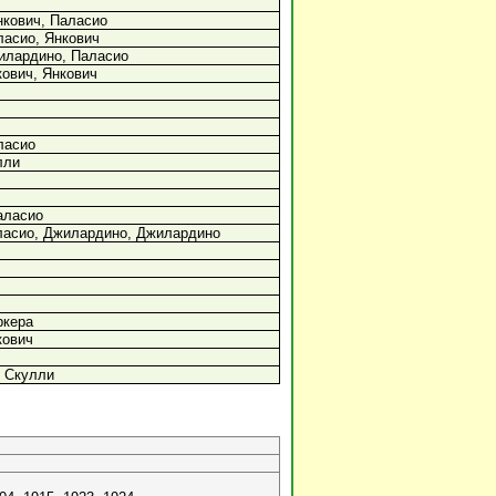
нкович, Паласио
ласио, Янкович
илардино, Паласио
кович, Янкович
ласио
лли
аласио
ласио, Джилардино, Джилардино
ркера
кович
 Скулли