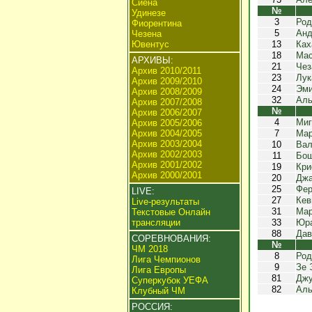
Сиена
№
Удинезе
3
Род
Фиорентина
5
Анд
Чезена
Ювентус
13
Ках
18
Мас
АРХИВЫ:
21
Чез
Архив 2010/2011
23
Лук
Архив 2009/2010
24
Эми
Архив 2008/2009
32
Аль
Архив 2007/2008
№
Архив 2006/2007
4
Миг
Архив 2005/2006
Архив 2004/2005
7
Мар
Архив 2003/2004
10
Вал
Архив 2002/2003
11
Бош
Архив 2001/2002
19
Кри
Архив 2000/2001
20
Джа
25
Фер
LIVE:
27
Кев
Live-результаты
31
Мар
Текстовые Онлайн
трансляции
33
Юра
88
Дав
СОРЕВНОВАНИЯ:
№
ЧМ 2018
8
Род
Лига Чемпионов
9
Зе 
Лига Европы
81
Джу
Суперкубок УЕФА
82
Аль
Клубный ЧМ
РОССИЯ: