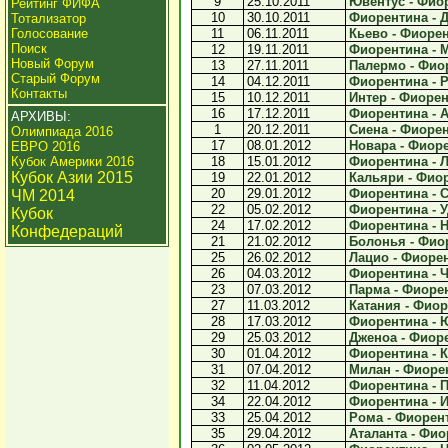
9
25.10.2011
Ювентус - Фиор
Рейтинг ФИФА
10
30.10.2011
Фиорентина - Д
Тотализатор
Голосование
11
06.11.2011
Кьево - Фиорен
Поиск
12
19.11.2011
Фиорентина - М
Новый Форум
13
27.11.2011
Палермо - Фиор
Старый Форум
14
04.12.2011
Фиорентина - Р
Контакты
15
10.12.2011
Интер - Фиорен
16
17.12.2011
Фиорентина - А
АРХИВЫ:
1
20.12.2011
Сиена - Фиорен
Олимпиада 2016
17
08.01.2012
Новара - Фиоре
ЕВРО 2016
Кубок Америки 2016
18
15.01.2012
Фиорентина - Л
Кубок Азии 2015
19
22.01.2012
Кальяри - Фиор
20
29.01.2012
Фиорентина - С
ЧМ 2014
22
05.02.2012
Фиорентина - У
Кубок
24
17.02.2012
Фиорентина - Н
Конфедераций
21
21.02.2012
Болонья - Фиор
25
26.02.2012
Лацио - Фиорен
26
04.03.2012
Фиорентина - Че
23
07.03.2012
Парма - Фиорен
27
11.03.2012
Катания - Фиор
28
17.03.2012
Фиорентина - Ю
29
25.03.2012
Дженоа - Фиоре
30
01.04.2012
Фиорентина - К
31
07.04.2012
Милан - Фиорен
32
11.04.2012
Фиорентина - П
34
22.04.2012
Фиорентина - И
33
25.04.2012
Рома - Фиорент
35
29.04.2012
Аталанта - Фио