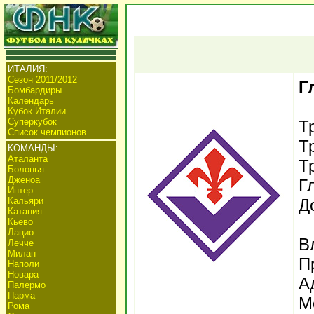
ИТАЛИЯ:
Сезон 2011/2012
Г
Бомбардиры
Календарь
Кубок Италии
Суперкубок
Т
Список чемпионов
Т
КОМАНДЫ:
Аталанта
Т
Болонья
Дженоа
Г
Интер
Кальяри
Д
Катания
Кьево
Лацио
В
Лечче
Милан
П
Наполи
Новара
А
Палермо
Парма
М
Рома