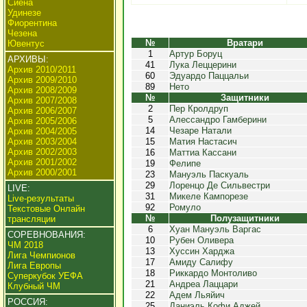
Сиена
Удинезе
Фиорентина
Чезена
№
Вратари
Ювентус
1
Артур Боруц
АРХИВЫ:
41
Лука Леццерини
Архив 2010/2011
60
Эдуардо Паццальи
Архив 2009/2010
89
Нето
Архив 2008/2009
№
Защитники
Архив 2007/2008
2
Пер Кролдруп
Архив 2006/2007
5
Алессандро Гамберини
Архив 2005/2006
14
Чезаре Натали
Архив 2004/2005
Архив 2003/2004
15
Матия Настасич
Архив 2002/2003
16
Маттиа Кассани
Архив 2001/2002
19
Фелипе
Архив 2000/2001
23
Мануэль Паскуаль
29
Лоренцо Де Сильвестри
LIVE:
31
Микеле Кампорезе
Live-результаты
92
Ромуло
Текстовые Онлайн
№
Полузащитники
трансляции
6
Хуан Мануэль Варгас
СОРЕВНОВАНИЯ:
10
Рубен Оливера
ЧМ 2018
13
Хуссин Харджа
Лига Чемпионов
17
Амиду Салифу
Лига Европы
18
Риккардо Монтоливо
Суперкубок УЕФА
21
Андреа Лаццари
Клубный ЧМ
22
Адем Льяйич
РОССИЯ:
25
Даниэль Кофи Аджей