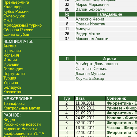
Премьер-лига
32
Марко Маркионни
Календарь
85
Валон Бехрами
Кубок России
№
Нападающие
Суперкубок
7
Алессио Черчи
ФНЛ
8
Стеван Йоветич
Молодежный турнир
11
Амаури
Сборная России
26
Ридер Матос
Сайты клубов
37
Максвелл Акости
ЧЕМПИОНАТЫ:
Англия
Германия
Испания
П
Игроки
Италия
Альберто Джилардино
Франция
Сантьяго Сильва
Голландия
Португалия
Джанни Мунари
Турция
Хоума Бабакар
Украина
Беларусь
Казахстан
Тур
Дата
Соперник
МЕЖСЕЗОНЬЕ:
2
11.09.2011
Фиорентина - Б
Трансферы
Контрольные матчи
3
18.09.2011
Удинезе - Фиор
4
21.09.2011
Фиорентина - П
РАЗНОЕ:
5
24.09.2011
Наполи - Фиоре
Видео
6
02.10.2011
Фиорентина - Л
Российские новости
7
16.10.2011
Чезена - Фиорен
Мировые Новости
8
22.10.2011
Фиорентина - К
Коэффициенты УЕФА