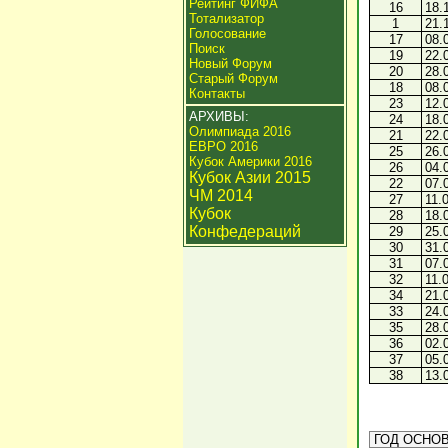
Рейтинг ФИФА
16
18.
Тотализатор
1
21.
Голосование
17
08.
Поиск
19
22.
Новый Форум
20
28.
Старый Форум
18
08.
Контакты
23
12.
АРХИВЫ:
24
18.
Олимпиада 2016
21
22.
ЕВРО 2016
25
26.
Кубок Америки 2016
26
04.
Кубок Азии 2015
22
07.
ЧМ 2014
27
11.
Кубок
28
18.
Конфедераций
29
25.
30
31.
31
07.
32
11.
34
21.
33
24.
35
28.
36
02.
37
05.
38
13.
ГОД ОСНОВ