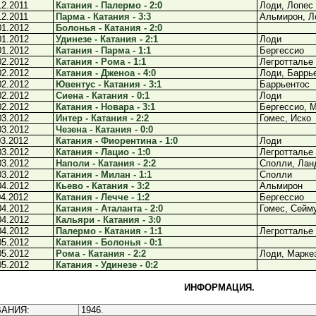
12.2011
Катания - Палермо - 2:0
Лоди, Лопес
12.2011
Парма - Катания - 3:3
Альмирон, Л
01.2012
Болонья - Катания - 2:0
01.2012
Удинезе - Катания - 2:1
Лоди
01.2012
Катания - Парма - 1:1
Бергессио
02.2012
Катания - Рома - 1:1
Легротталье
02.2012
Катания - Дженоа - 4:0
Лоди, Баррье
02.2012
Ювентус - Катания - 3:1
Баррьентос
02.2012
Сиена - Катания - 0:1
Лоди
02.2012
Катания - Новара - 3:1
Бергессио, М
03.2012
Интер - Катания - 2:2
Гомес, Иско
03.2012
Чезена - Катания - 0:0
03.2012
Катания - Фиорентина - 1:0
Лоди
03.2012
Катания - Лацио - 1:0
Легротталье
03.2012
Наполи - Катания - 2:2
Сполли, Ла
03.2012
Катания - Милан - 1:1
Сполли
04.2012
Кьево - Катания - 3:2
Альмирон
04.2012
Катания - Лечче - 1:2
Бергессио
04.2012
Катания - Аталанта - 2:0
Гомес, Сейм
04.2012
Кальяри - Катания - 3:0
04.2012
Палермо - Катания - 1:1
Легротталье
05.2012
Катания - Болонья - 0:1
05.2012
Рома - Катания - 2:2
Лоди, Марке
05.2012
Катания - Удинезе - 0:2
ИНФОРМАЦИЯ.
АНИЯ:
1946.