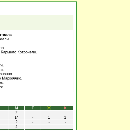
нтелла
.
елли.
ла.
 Кармело Котронело.
и.
и.
онанно.
о Маркоччио.
ко.
со.
М
Г
Ж
К
2
-
-
-
14
-
1
1
2
-
-
-
4
-
-
-