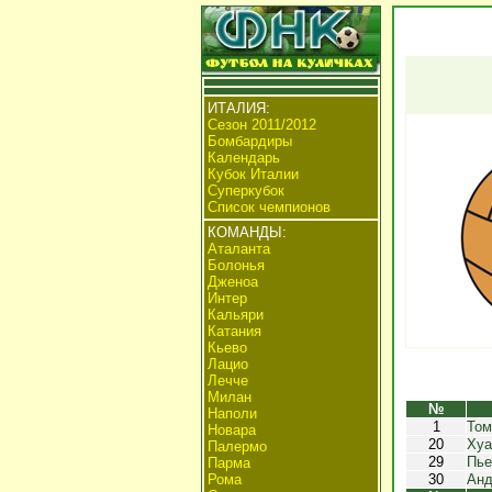
ИТАЛИЯ:
Сезон 2011/2012
Бомбардиры
Календарь
Кубок Италии
Суперкубок
Список чемпионов
КОМАНДЫ:
Аталанта
Болонья
Дженоа
Интер
Кальяри
Катания
Кьево
Лацио
Лечче
Милан
№
Наполи
1
Том
Новара
20
Хуа
Палермо
29
Пье
Парма
Рома
30
Анд