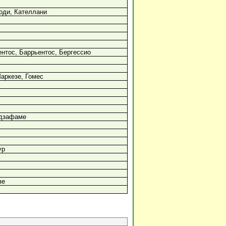
оди, Кателлани
нтос, Баррьентос, Бергессио
аркезе, Гомес
ндзафаме
ур
зе