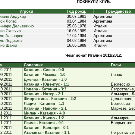
ПОКИНУЛИ КЛУБ.
Игроки
Год рожд.
Гражданство
иано Андухар
30.07.1983
Аргентина
си Лопес
03.04.1984
Аргентина
ннаро Дельвеккио
25.03.1978
Италия
ио Скьячча
16.05.1989
Италия
ло Альварес
17.04.1984
Аргентина
ло Ледесма
04.02.1984
Аргентина
ио Шакка
16.05.1989
Италия
Чемпионат Италии 2011/2012.
а
Соперник
Голы
09.2011
Катания - Сиена - 0:0
09.2011
Катания - Чезена - 1:0
Лопес
09.2011
Дженоа - Катания - 3:0
09.2011
Катания - Ювентус - 1:1
Бергессио
10.2011
Новара - Катания - 3:3
Легротталье,
10.2011
Катания - Интер - 2:1
Альмирон, Л
10.2011
Фиорентина - Катания - 2:2
Дельвеккио,
10.2011
Лацио - Катания - 1:1
Бергессио
10.2011
Катания - Наполи - 2:1
Маркезе, Бе
11.2011
Милан - Катания - 4:0
11.2011
Катания - Кьево - 1:2
Альмирон
11.2011
Лечче - Катания - 0:1
Баррьентос
12.2011
Катания - Кальяри - 0:1
12.2011
Аталанта - Катания - 1:1
Легротталье