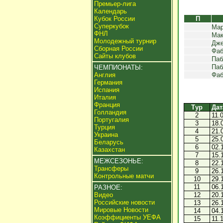
Премьер-лига
Календарь
Кубок России
П
Суперкубок
Мар
ФНЛ
Мак
Молодежный турнир
Дже
Сборная России
Фаб
Сайты клубов
Паб
Паб
ЧЕМПИОНАТЫ:
Англия
Фаб
Германия
Испания
Италия
Франция
Тур
Дат
Голландия
2
11.
Португалия
3
18.
Турция
4
21.
Украина
5
25.
Беларусь
6
02.
Казахстан
7
15.
МЕЖСЕЗОНЬЕ:
8
22.
Трансферы
9
26.
Контрольные матчи
10
29.
11
06.
РАЗНОЕ:
Видео
12
20.
Российские новости
13
26.
Мировые Новости
14
04.
Коэффициенты УЕФА
15
11.