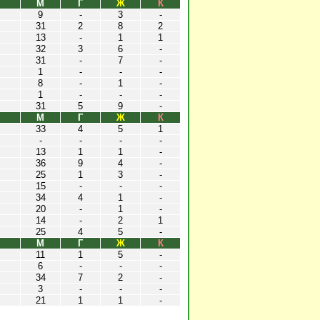
М
Г
Ж
К
9
-
3
-
31
2
8
2
13
-
1
1
32
3
6
-
31
-
7
-
1
-
-
-
8
-
1
-
1
-
-
-
31
5
9
-
М
Г
Ж
К
33
4
5
1
-
-
-
-
13
1
1
-
36
9
4
-
25
1
3
-
15
-
-
-
34
4
1
-
20
-
1
-
14
-
2
1
25
4
5
-
М
Г
Ж
К
11
1
5
-
6
-
-
-
34
7
2
-
3
-
-
-
21
1
1
-