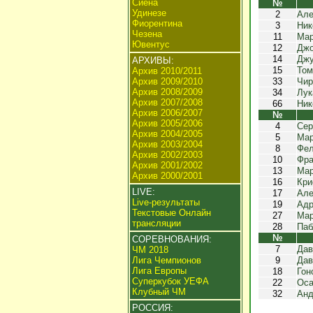
Сиена
№
Удинезе
2
Але
Фиорентина
3
Ник
Чезена
11
Мар
Ювентус
12
Джо
14
Джу
АРХИВЫ:
15
Том
Архив 2010/2011
Архив 2009/2010
33
Чир
Архив 2008/2009
34
Лук
Архив 2007/2008
66
Ник
Архив 2006/2007
№
Архив 2005/2006
4
Сер
Архив 2004/2005
5
Мар
Архив 2003/2004
8
Фел
Архив 2002/2003
10
Фра
Архив 2001/2002
13
Мар
Архив 2000/2001
16
Кри
LIVE:
17
Але
Live-результаты
19
Адр
Текстовые Онлайн
27
Мар
трансляции
28
Паб
№
СОРЕВНОВАНИЯ:
7
Дав
ЧМ 2018
Лига Чемпионов
9
Дав
Лига Европы
18
Гон
Суперкубок УЕФА
22
Оса
Клубный ЧМ
32
Анд
РОССИЯ: