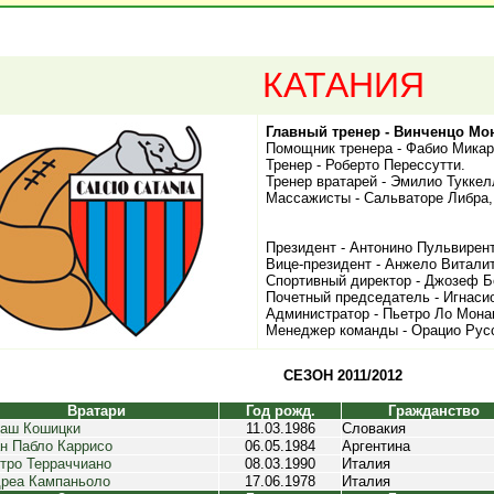
КАТАНИЯ
Главный тренер - Винченцо Мо
Помощник тренера - Фабио Микар
Тренер - Роберто Перессутти.
Тренер вратарей - Эмилио Туккел
Массажисты - Сальваторе Либра,
Президент - Антонино Пульвирент
Вице-президент - Анжело Виталит
Спортивный директор - Джозеф Б
Почетный председатель - Игнаси
Администратор - Пьетро Ло Мона
Менеджер команды - Орацио Рус
СЕЗОН 2011/2012
Вратари
Год рожд.
Гражданство
аш Кошицки
11.03.1986
Словакия
н Пабло Каррисо
06.05.1984
Аргентина
тро Терраччиано
08.03.1990
Италия
реа Кампаньоло
17.06.1978
Италия