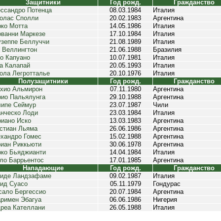
Защитники
Год рожд.
Гражданство
ссандро Потенца
08.03.1984
Италия
олас Сполли
20.02.1983
Аргентина
ко Мотта
14.05.1986
Италия
ванни Маркезе
17.10.1984
Италия
зеппе Беллуччи
21.08.1989
Италия
 Веллингтон
21.06.1988
Бразилия
о Капуано
10.07.1981
Италия
а Калапай
20.05.1993
Италия
ола Легротталье
20.10.1976
Италия
Полузащитники
Год рожд.
Гражданство
хио Альмирон
07.11.1980
Аргентина
ио Пальялунга
29.10.1988
Аргентина
ипе Сеймур
23.07.1987
Чили
нческо Лоди
23.03.1984
Италия
иано Иско
13.03.1983
Аргентина
стиан Льяма
26.06.1986
Аргентина
хандро Гомес
15.02.1988
Аргентина
иан Риккьюти
30.06.1978
Аргентина
ко Бьяджианти
14.04.1984
Италия
ло Баррьентос
17.01.1985
Аргентина
Нападающие
Год рожд.
Гражданство
иде Ландзафаме
09.02.1987
Италия
ид Суасо
05.11.1979
Гондурас
сало Бергессио
20.07.1984
Аргентина
римен Эбагуа
06.06.1986
Нигерия
реа Кателлани
26.05.1988
Италия