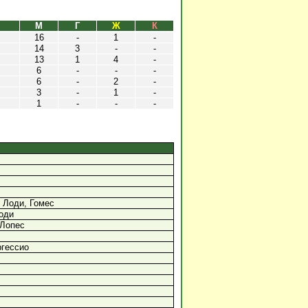
М
Г
Ж
К
16
-
1
-
14
3
-
-
13
1
4
-
6
-
-
-
6
-
2
-
3
-
1
-
1
-
-
-
 Лоди, Гомес
оди
 Лопес
ргессио