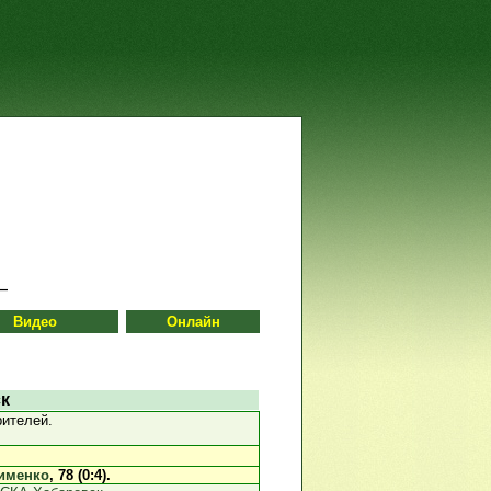
Видео
Онлайн
к
рителей.
именко
, 78 (0:4).