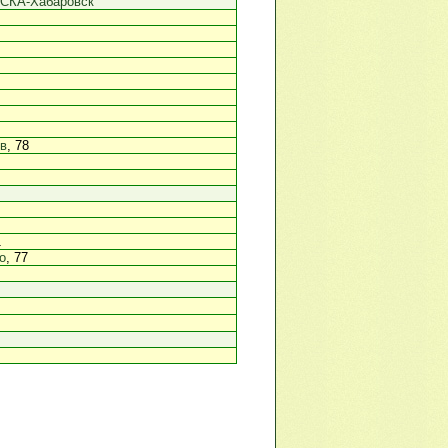
СКА-Хабаровск
в
, 78
1
о
, 77