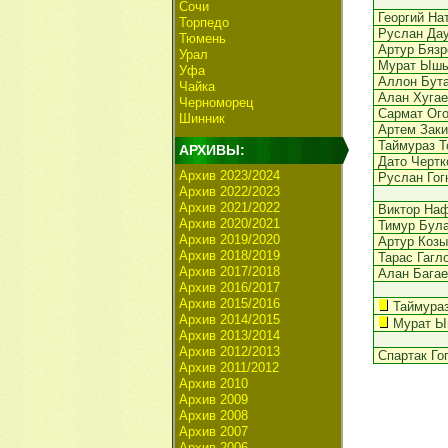
Сочи
Георгий На
Торпедо
Руслан Да
Тюмень
Артур Бязр
Урал
Мурат Ыш
Уфа
Аллон Бут
Чайка
Алан Хугае
Черноморец
Сармат Ог
Шинник
Артем Заки
Таймураз Т
АРХИВЫ:
Дато Чертк
Архив 2023/2024
Руслан Гог
Архив 2022/2023
Архив 2021/2022
Виктор На
Архив 2020/2021
Тимур Бул
Архив 2019/2020
Артур Козы
Архив 2018/2019
Тарас Гагл
Архив 2017/2018
Алан Багае
Архив 2016/2017
Архив 2015/2016
Таймураз
Архив 2014/2015
Мурат 
Архив 2013/2014
Архив 2012/2013
Спартак Го
Архив 2011/2012
Архив 2010
Архив 2009
Архив 2008
Архив 2007
Архив 2006