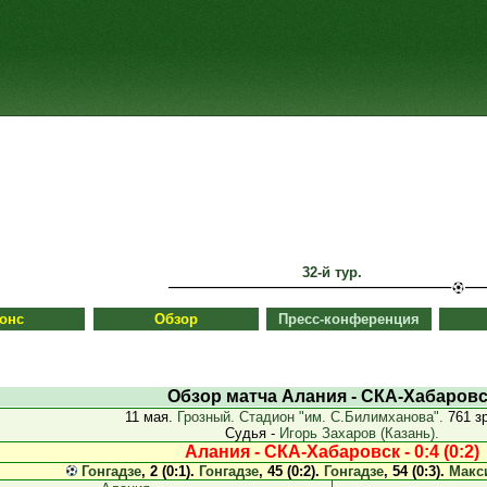
32-й тур.
онс
Обзор
Пресс-конференция
Обзор матча Алания - СКА-Хабаровс
11 мая.
Грозный. Стадион "им. С.Билимханова".
761 з
Судья -
Игорь Захаров (Казань).
Алания - СКА-Хабаровск - 0:4 (0:2)
Гонгадзе
, 2 (0:1).
Гонгадзе
, 45 (0:2).
Гонгадзе
, 54 (0:3).
Макс