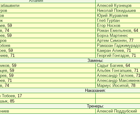
Алания
табашвили
Алексей Кузнецов
уров
Николай Покидышев
ов
Юрий Журавлев
ык
Глеб Гурбан
аев
, 59
Егор Носков
в
, 74
Роман Емельянов
, 64
оев
, 59
Борха Мартинес
ров
Артем Симонян
, 77
обоев
Рамазан Гаджимурадо
оев
, 59
Камран Алиев
, 71
ниев
, 71
Георгий Гонгадзе
, 71
Замены:
фиков
, 59
Садыг Багиев
, 64
ацев
, 59
Альбек Гонгапшев
, 71
рев
, 59
Александр Гаглоев
, 7
оев
, 71
Александр Максименк
в
, 74
Мариус Йосипой
, 78
Наказания:
 Тобоев
, 17
Ышык
, 85
Тренеры:
гниев
Алексей Поддубский