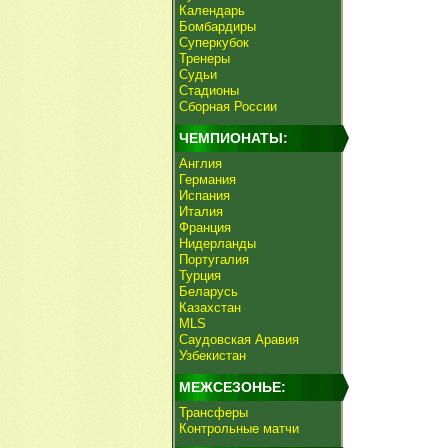
Календарь
Бомбардиры
Суперкубок
Тренеры
Судьи
Стадионы
Сборная России
ЧЕМПИОНАТЫ:
Англия
Германия
Испания
Италия
Франция
Нидерланды
Португалия
Турция
Беларусь
Казахстан
MLS
Саудовская Аравия
Узбекистан
МЕЖСЕЗОНЬЕ:
Трансферы
Контрольные матчи