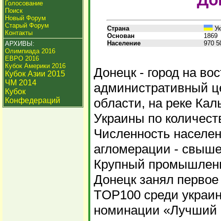
До
Голосование
Поиск
Новый Форум
Старый Форум
Страна
Ук
Контакты
Основан
1869
Население
970 5
АРХИВЫ:
Олимпиада 2016
ЕВРО 2016
Кубок Америки 2016
Донецк - город на во
Кубок Азии 2015
ЧМ 2014
административный ц
Кубок
области, на реке Кал
Конфедераций
Украины по количест
Численность населен
агломерации - свыше
Крупный промышленн
Донецк занял первое
TOP100 среди украин
номинации «Лучший 