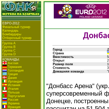
ЕВРО-2012:
Финальный турнир
Календарь
Донба
Бомбардиры
Отборочный турнир
Группа А
Группа B
Город
Д
Группа C
Страна
Группа D
Вместимость
5
КОМАНДЫ:
Открыт
2
Англия
Размер поля
1
Германия
Стоимость
3
Голландия
Домашняя команда
"
Греция
Дания
Ирландия
"Донбасс Арена" (укр.
Испания
Италия
суперсовременный ф
Польша
Португалия
Донецке, построенный
Россия
Украина
рассчитан на 51 504
Франция