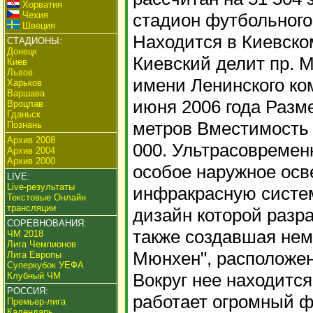
Хорватия
Чехия
стадион футбольного
Швеция
Находится в Киевско
СТАДИОНЫ:
Донецк
Киевский делит пр. М
Киев
Львов
имени Ленинского ко
Харьков
Варшава
июня 2006 года Разме
Вроцлав
Гданьск
метров Вместимость 
Познань
Архив 2008
000. Ультрасовремен
Архив 2004
Архив 2000
особое наружное ос
LIVE:
Live-результаты
инфракрасную систем
Текстовые Онлайн
трансляции
дизайн которой разр
СОРЕВНОВАНИЯ:
также создавшая нем
ЧМ 2018
Лига Чемпионов
Мюнхен", расположен
Лига Европы
Суперкубок УЕФА
Вокруг нее находится
Клубный ЧМ
РОССИЯ:
работает огромный ф
Премьер-лига
Календарь