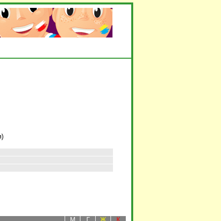
я)
М
Г
Ж
К