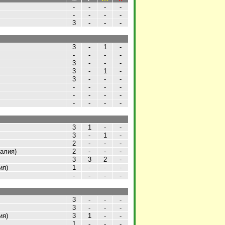
-
-
-
-
-
-
-
-
3
-
-
-
3
-
1
-
-
-
-
-
3
-
-
-
3
-
1
-
3
-
-
-
-
-
-
-
-
-
-
-
-
-
-
-
3
1
-
-
3
-
1
-
2
-
-
-
галия)
2
-
-
-
3
3
2
-
ия)
1
-
-
-
-
-
-
-
3
-
-
-
3
-
-
-
ия)
3
1
-
-
1
-
-
-