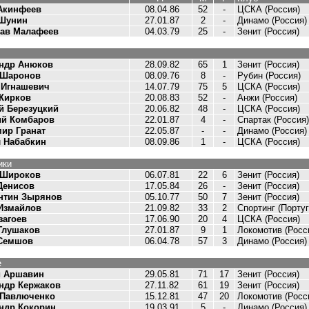
Акинфеев
08.04.86
52
-
ЦСКА (Россия)
 Шунин
27.01.87
2
-
Динамо (Россия)
ав Малафеев
04.03.79
25
-
Зенит (Россия)
ндр Анюков
28.09.82
65
1
Зенит (Россия)
 Шаронов
08.09.76
8
-
Рубин (Россия)
 Игнашевич
14.07.79
75
5
ЦСКА (Россия)
Жирков
20.08.83
52
-
Анжи (Россия)
й Березуцкий
20.06.82
48
-
ЦСКА (Россия)
ий Комбаров
22.01.87
4
-
Спартак (Россия)
ир Гранат
22.05.87
-
-
Динамо (Россия)
 Набабкин
08.09.86
1
-
ЦСКА (Россия)
ики
 Широков
06.07.81
22
6
Зенит (Россия)
Денисов
17.05.84
26
-
Зенит (Россия)
нтин Зырянов
05.10.77
50
7
Зенит (Россия)
Измайлов
21.09.82
33
2
Спортинг (Порту
загоев
17.06.90
20
4
ЦСКА (Россия)
Глушаков
27.01.87
9
1
Локомотив (Росс
 Семшов
06.04.78
57
3
Динамо (Россия)
е
й Аршавин
29.05.81
71
17
Зенит (Россия)
ндр Кержаков
27.11.82
61
19
Зенит (Россия)
 Павлюченко
15.12.81
47
20
Локомотив (Росс
ндр Кокорин
19.03.91
5
-
Динамо (Россия)