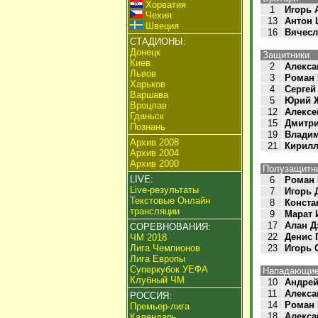
Хорватия
1
Игорь 
Чехия
13
Антон
Швеция
16
Вячесл
СТАДИОНЫ:
Донецк
Защитники
Киев
2
Алекса
Львов
3
Роман
Харьков
4
Сергей
Варшава
5
Юрий 
Вроцлав
12
Алексе
Гданьск
15
Дмитр
Познань
19
Владим
Архив 2008
21
Кирилл
Архив 2004
Архив 2000
Полузащитн
LIVE:
6
Роман
Live-результаты
7
Игорь 
Текстовые Онлайн
8
Конста
трансляции
9
Марат 
17
Алан Д
СОРЕВНОВАНИЯ:
22
Денис 
ЧМ 2018
Лига Чемпионов
23
Игорь
Лига Европы
Суперкубок УЕФА
Нападающи
Клубный ЧМ
10
Андре
11
Алекса
РОССИЯ:
14
Роман
Премьер-лига
18
Алекса
Календарь