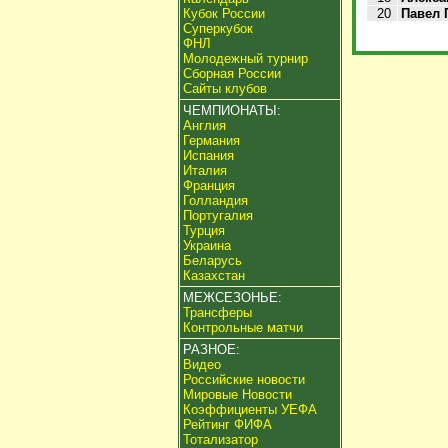
Кубок России
20
Павел 
Суперкубок
ФНЛ
Молодежный турнир
Сборная России
Сайты клубов
ЧЕМПИОНАТЫ:
Англия
Германия
Испания
Италия
Франция
Голландия
Португалия
Турция
Украина
Беларусь
Казахстан
МЕЖСЕЗОНЬЕ:
Трансферы
Контрольные матчи
РАЗНОЕ:
Видео
Российские новости
Мировые Новости
Коэффициенты УЕФА
Рейтинг ФИФА
Тотализатор