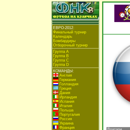
ЕВРО-2012:
Финальный турнир
Календарь
Бомбардиры
Отборочный турнир
Группа А
Группа B
Группа C
Группа D
КОМАНДЫ:
Англия
Германия
Голландия
Греция
Дания
Ирландия
Испания
Италия
Польша
Португалия
Россия
Украина
Франция
Вратари