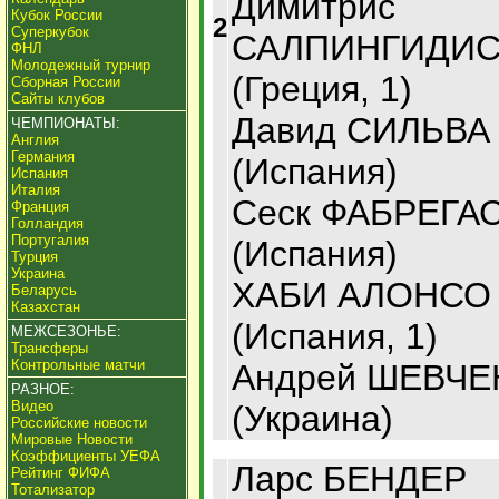
Димитрис
Кубок России
2
Суперкубок
САЛПИНГИДИ
ФНЛ
Молодежный турнир
(Греция, 1)
Сборная России
Сайты клубов
Давид СИЛЬВА
ЧЕМПИОНАТЫ:
Англия
Германия
(Испания)
Испания
Италия
Сеск ФАБРЕГА
Франция
Голландия
Португалия
(Испания)
Турция
Украина
ХАБИ АЛОНСО
Беларусь
Казахстан
(Испания, 1)
МЕЖСЕЗОНЬЕ:
Трансферы
Контрольные матчи
Андрей ШЕВЧЕ
РАЗНОЕ:
Видео
(Украина)
Российские новости
Мировые Новости
Коэффициенты УЕФА
Ларс БЕНДЕР
Рейтинг ФИФА
Тотализатор