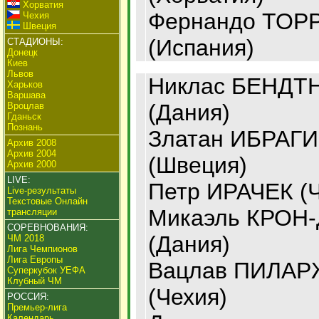
Хорватия
Фернандо ТОР
Чехия
Швеция
(Испания)
СТАДИОНЫ:
Донецк
Киев
Львов
Никлас БЕНДТ
Харьков
Варшава
(Дания)
Вроцлав
Гданьск
Познань
Златан ИБРАГ
Архив 2008
Архив 2004
(Швеция)
Архив 2000
LIVE:
Петр ИРАЧЕК (Ч
Live-результаты
Текстовые Онлайн
Микаэль КРОН
трансляции
СОРЕВНОВАНИЯ:
(Дания)
ЧМ 2018
Лига Чемпионов
Лига Европы
Вацлав ПИЛАР
Суперкубок УЕФА
Клубный ЧМ
(Чехия)
РОССИЯ:
Премьер-лига
Календарь