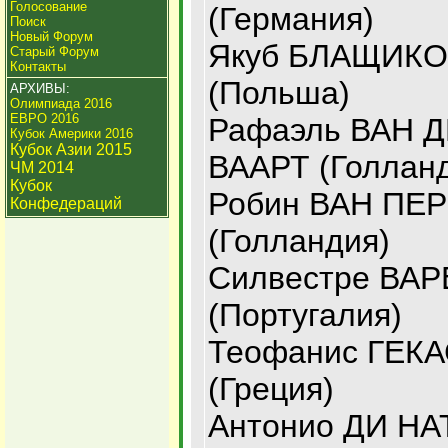
Голосование
(Германия)
Поиск
Новый Форум
Якуб БЛАЩИК
Старый Форум
Контакты
(Польша)
АРХИВЫ:
Олимпиада 2016
ЕВРО 2016
Рафаэль ВАН 
Кубок Америки 2016
Кубок Азии 2015
ВААРТ (Голлан
ЧМ 2014
Кубок
Робин ВАН ПЕ
Конфедераций
(Голландия)
Силвестре ВА
(Португалия)
Теофанис ГЕК
(Греция)
Антонио ДИ Н