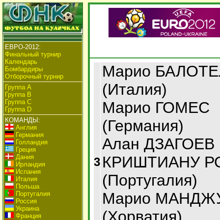
ЕВРО-2012:
Финальный турнир
Календарь
Марио БАЛОТ
Бомбардиры
Отборочный турнир
(Италия)
Группа А
Группа B
Группа C
Марио ГОМЕС
Группа D
КОМАНДЫ:
(Германия)
Англия
Германия
Алан ДЗАГОЕВ 
Голландия
Греция
Дания
КРИШТИАНУ Р
3
Ирландия
Испания
(Португалия)
Италия
Польша
Марио МАНДЖ
Португалия
Россия
Украина
(Хорватия)
Франция