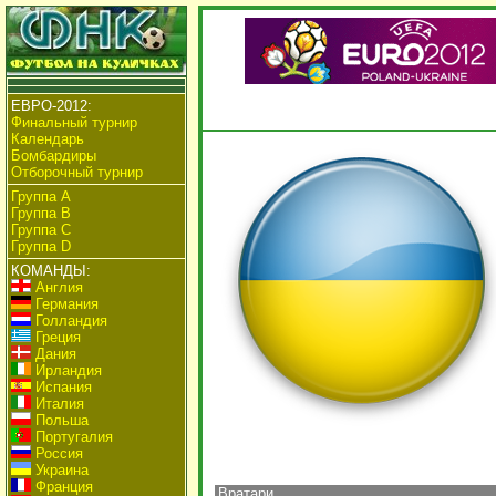
ЕВРО-2012:
Финальный турнир
Календарь
Бомбардиры
Отборочный турнир
Группа А
Группа B
Группа C
Группа D
КОМАНДЫ:
Англия
Германия
Голландия
Греция
Дания
Ирландия
Испания
Италия
Польша
Португалия
Россия
Украина
Франция
Вратари