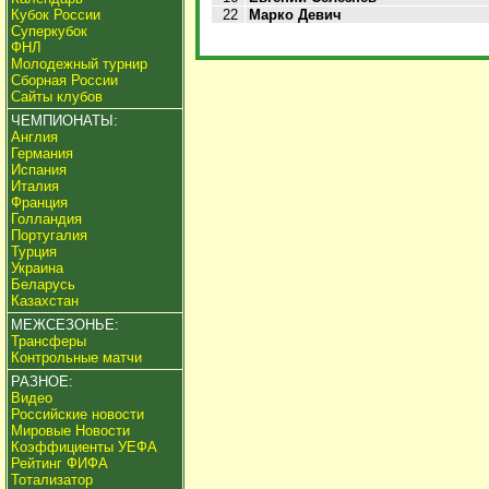
Кубок России
22
Марко Девич
Суперкубок
ФНЛ
Молодежный турнир
Сборная России
Сайты клубов
ЧЕМПИОНАТЫ:
Англия
Германия
Испания
Италия
Франция
Голландия
Португалия
Турция
Украина
Беларусь
Казахстан
МЕЖСЕЗОНЬЕ:
Трансферы
Контрольные матчи
РАЗНОЕ:
Видео
Российские новости
Мировые Новости
Коэффициенты УЕФА
Рейтинг ФИФА
Тотализатор