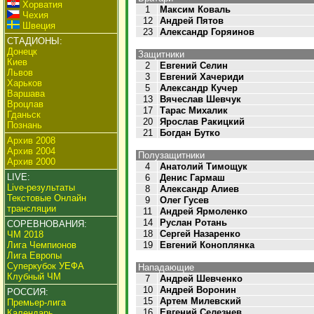
Хорватия
1
Максим Коваль
Чехия
12
Андрей Пятов
Швеция
23
Александр Горяинов
СТАДИОНЫ:
Донецк
Защитники
Киев
2
Евгений Селин
Львов
3
Евгений Хачериди
Харьков
5
Александр Кучер
Варшава
13
Вячеслав Шевчук
Вроцлав
17
Тарас Михалик
Гданьск
20
Ярослав Ракицкий
Познань
21
Богдан Бутко
Архив 2008
Архив 2004
Полузащитники
Архив 2000
4
Анатолий Тимощук
LIVE:
6
Денис Гармаш
Live-результаты
8
Александр Алиев
Текстовые Онлайн
9
Олег Гусев
трансляции
11
Андрей Ярмоленко
14
Руслан Ротань
СОРЕВНОВАНИЯ:
18
Сергей Назаренко
ЧМ 2018
Лига Чемпионов
19
Евгений Коноплянка
Лига Европы
Суперкубок УЕФА
Нападающие
Клубный ЧМ
7
Андрей Шевченко
10
Андрей Воронин
РОССИЯ:
15
Артем Милевский
Премьер-лига
16
Евгений Селезнев
Календарь