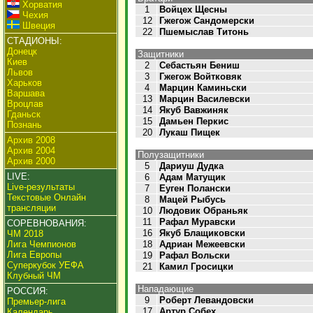
Хорватия
1
Войцех Щесны
Чехия
12
Гжегож Сандомерски
Швеция
22
Пшемыслав Титонь
СТАДИОНЫ:
Донецк
Защитники
Киев
2
Себастьян Бениш
Львов
3
Гжегож Войтковяк
Харьков
4
Марцин Каминьски
Варшава
13
Марцин Василевски
Вроцлав
14
Якуб Вавжиняк
Гданьск
15
Дамьен Перкис
Познань
20
Лукаш Пищек
Архив 2008
Архив 2004
Полузащитники
Архив 2000
5
Дариуш Дудка
LIVE:
6
Адам Матущик
Live-результаты
7
Еуген Полански
Текстовые Онлайн
8
Мацей Рыбусь
трансляции
10
Людовик Обраньяк
11
Рафал Муравски
СОРЕВНОВАНИЯ:
16
Якуб Блащиковски
ЧМ 2018
Лига Чемпионов
18
Адриан Межеевски
Лига Европы
19
Рафал Вольски
Суперкубок УЕФА
21
Камил Гросицки
Клубный ЧМ
Нападающие
РОССИЯ:
9
Роберт Левандовски
Премьер-лига
17
Артур Собех
Календарь