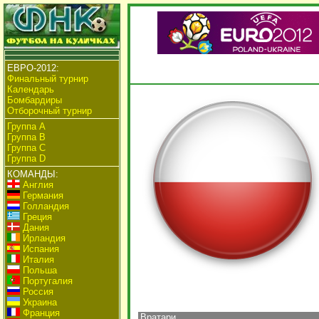
ЕВРО-2012:
Финальный турнир
Календарь
Бомбардиры
Отборочный турнир
Группа А
Группа B
Группа C
Группа D
КОМАНДЫ:
Англия
Германия
Голландия
Греция
Дания
Ирландия
Испания
Италия
Польша
Португалия
Россия
Украина
Франция
Вратари