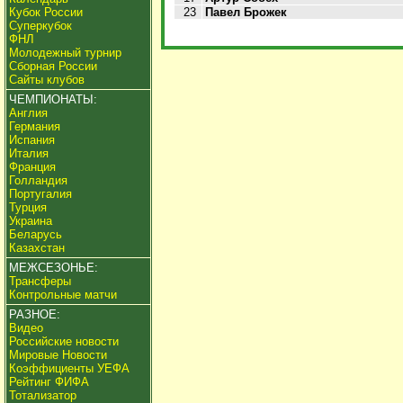
Кубок России
23
Павел Брожек
Суперкубок
ФНЛ
Молодежный турнир
Сборная России
Сайты клубов
ЧЕМПИОНАТЫ:
Англия
Германия
Испания
Италия
Франция
Голландия
Португалия
Турция
Украина
Беларусь
Казахстан
МЕЖСЕЗОНЬЕ:
Трансферы
Контрольные матчи
РАЗНОЕ:
Видео
Российские новости
Мировые Новости
Коэффициенты УЕФА
Рейтинг ФИФА
Тотализатор