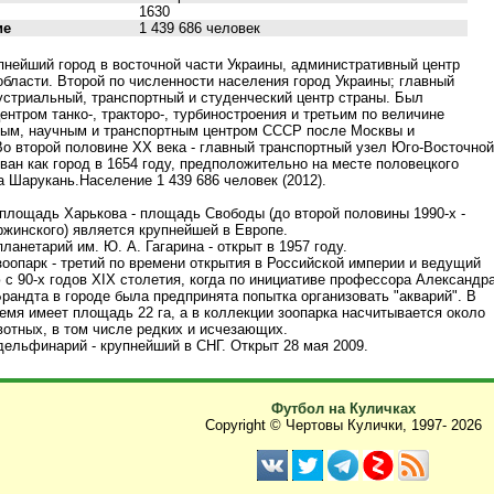
1630
ие
1 439 686 человек
упнейший город в восточной части Украины, административный центр
области. Второй по численности населения город Украины; главный
устриальный, транспортный и студенческий центр страны. Был
нтром танко-, тракторо-, турбиностроения и третьим по величине
ым, научным и транспортным центром СССР после Москвы и
Во второй половине XX века - главный транспортный узел Юго-Восточной
ван как город в 1654 году, предположительно на месте половецкого
а Шарукань.Население 1 439 686 человек (2012).
площадь Харькова - площадь Свободы (до второй половины 1990-х -
жинского) является крупнейшей в Европе.
ланетарий им. Ю. А. Гагарина - открыт в 1957 году.
зоопарк - третий по времени открытия в Российской империи и ведущий
 с 90-х годов XIX столетия, когда по инициативе профессора Александр
рандта в городе была предпринята попытка организовать "акварий". В
емя имеет площадь 22 га, а в коллекции зоопарка насчитывается около
вотных, в том числе редких и исчезающих.
дельфинарий - крупнейший в СНГ. Открыт 28 мая 2009.
Футбол на Куличках
Copyright © Чертовы Кулички, 1997-
2026