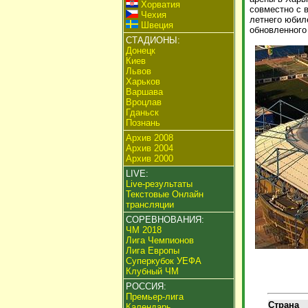
Хорватия
совместно с 
Чехия
летнего юбил
Швеция
обновленного
СТАДИОНЫ:
Донецк
Киев
Львов
Харьков
Варшава
Вроцлав
Гданьск
Познань
Архив 2008
Архив 2004
Архив 2000
LIVE:
Live-результаты
Текстовые Онлайн
трансляции
СОРЕВНОВАНИЯ:
ЧМ 2018
Лига Чемпионов
Лига Европы
Суперкубок УЕФА
Клубный ЧМ
РОССИЯ:
Премьер-лига
Страна
Календарь