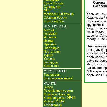
Основан
Кубок России
Населен
Суперкубок
ФНЛ
Молодежный турнир
Харьков - кр
Сборная России
Харьковской 
Сайты клубов
научный, инд
крупнейшим це
ЧЕМПИОНАТЫ:
индустриальн
Англия
Ленинграда. 
Германия
Европы. Осно
Испания
города XI век
Италия
Франция
Центральная 
Голландия
площадь Дзер
Португалия
Харьковский п
Турция
Харьковский 
Украина
свою историю
Беларусь
Федоровича Б
Казахстан
настоящее вр
МЕЖСЕЗОНЬЕ:
400 видов жи
Трансферы
Харьковский 
Контрольные матчи
РАЗНОЕ:
Видео
Российские новости
Мировые Новости
Коэффициенты УЕФА
Рейтинг ФИФА
Тотализатор