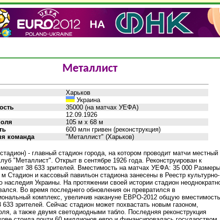
Металлист
Харьков
Украина
ость
35000 (на матчах УЕФА)
12.09.1926
поля
105 м x 68 м
ть
600 млн гривен (реконструкция)
я команда
"Металлист" (Харьков)
стадион) - главный стадион города, на котором проводит матчи местный
луб "Металлист". Открыт в сентябре 1926 года. Реконструирован к
мещает 38 633 зрителей. Вместимость на матчах УЕФА: 35 000 Размер
8 м Стадион и кассовый павильон стадиона занесены в Реестр культурно-
о наследия Украины. На протяжении своей истории стадион неоднократн
вался. Во время последнего обновления он превратился в
ональный комплекс, увеличив накануне ЕВРО-2012 общую вместимост
8 633 зрителей. Сейчас стадион может похвастать новым газоном,
оля, а также двумя светодиодными табло. Последняя реконструкция
кове стоила почти 60 миллионов евро и финансировалась государством