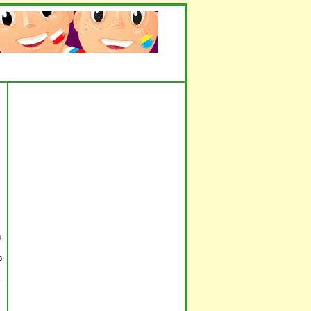
ы
о
ь