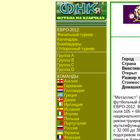
ЕВРО-2012:
Финальный турнир
Календарь
Бомбардиры
Отборочный турнир
Группа А
Город
Группа B
Страна
Группа C
Вместим
Группа D
Открыт
КОМАНДЫ:
Размер 
Англия
Стоимос
Германия
Домашня
Голландия
Греция
"Металлист" (
Дания
футбольный к
Ирландия
ЕВРО-2012. В
Испания
поля 105 × 6
Италия
национальног
Польша
реконструиро
Португалия
мультифункци
Россия
с 32 000 до 3
Украина
подогревом п
Франция
арены в Харь