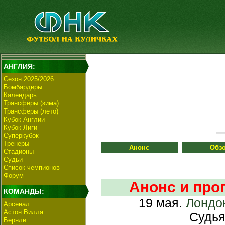
АНГЛИЯ:
Сезон 2025/2026
Бомбардиры
Календарь
Трансферы (зима)
Трансферы (лето)
Кубок Англии
Кубок Лиги
Суперкубок
Тренеры
Анонс
Обз
Стадионы
Судьи
Список чемпионов
Форум
Анонс и прог
КОМАНДЫ:
19 мая.
Лондо
Арсенал
Астон Вилла
Судья
Бернли