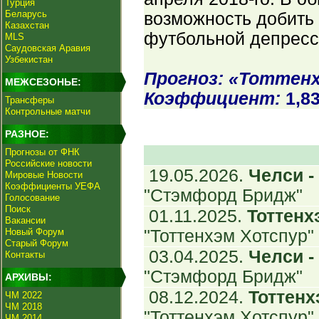
Турция
Беларусь
возможность добить 
Казахстан
футбольной депресс
MLS
Саудовская Аравия
Узбекистан
Прогноз: «Тоттенх
МЕЖСЕЗОНЬЕ:
Коэффициент:
1,8
Трансферы
Контрольные матчи
РАЗНОЕ:
Прогнозы от ФНК
Российские новости
19.05.2026.
Челси - 
Мировые Новости
Коэффициенты УЕФА
"Стэмфорд Бридж"
Голосование
Поиск
01.11.2025.
Тоттенхэ
Вакансии
Новый Форум
"Тоттенхэм Хотспур"
Старый Форум
03.04.2025.
Челси - 
Контакты
"Стэмфорд Бридж"
АРХИВЫ:
08.12.2024.
Тоттенхэ
ЧМ 2022
ЧМ 2018
"Тоттенхэм Хотспур"
ЧМ 2014