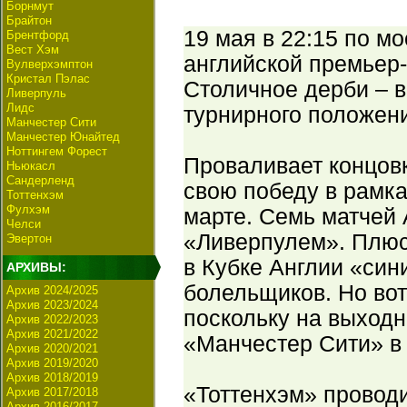
Борнмут
Брайтон
19 мая в 22:15 по мо
Брентфорд
Вест Хэм
английской премьер-
Вулверхэмптон
Кристал Пэлас
Столичное дерби – в
Ливерпуль
Лидс
турнирного положен
Манчестер Сити
Манчестер Юнайтед
Ноттингем Форест
Проваливает концов
Ньюкасл
Сандерленд
свою победу в рамка
Тоттенхэм
Фулхэм
марте. Семь матчей 
Челси
«Ливерпулем». Плюс 
Эвертон
в Кубке Англии «син
АРХИВЫ:
болельщиков. Но вот
Архив 2024/2025
Архив 2023/2024
поскольку на выход
Архив 2022/2023
Архив 2021/2022
«Манчестер Сити» в
Архив 2020/2021
Архив 2019/2020
Архив 2018/2019
«Тоттенхэм» проводи
Архив 2017/2018
Архив 2016/2017