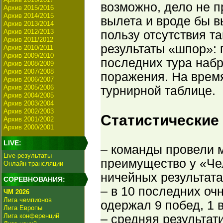
возможно, дело не п
Архив 2015/2016
Архив 2014/2015
вылета и вроде бы в
Архив 2013/2014
Архив 2012/2013
пользу отсутствия т
Архив 2011/2012
результаты «шпор»: 
Архив 2010/2011
Архив 2009/2010
последних тура набр
Архив 2008/2009
Архив 2007/2008
поражения. На время
Архив 2006/2007
Архив 2005/2006
турнирной таблице.
Архив 2004/2005
Архив 2003/2004
Архив 2002/2003
Статистические
Архив 2001/2002
Архив 2000/2001
LIVE:
– команды провели м
Live-результаты
преимущество у «Чел
Онлайн трансляции
ничейных результата
СОРЕВНОВАНИЯ:
– в 10 последних оч
ЧМ 2026
Лига чемпионов
одержал 9 побед, 1 
Лига Европы
Лига конференций
– средняя результат