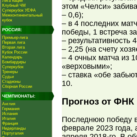
Лига наций
этом «Челси» забивал
Клубный ЧМ
Суперкубок УЕФА
– 0,6);
Межконтинентальный
кубок
– в 4 последних мат
РОССИЯ:
победы, 1 встреча з
Премьер-лига
– результативность 
Первая лига
Вторая лига
– 2,25 (на счету хозя
Кубок России
– 4 очных матча из 
Календарь
Бомбардиры
«верховыми»;
Суперкубок
Тренеры
– ставка «обе забью
Судьи
Стадионы
10.
Сборная России
ЧЕМПИОНАТЫ:
Прогноз от ФНК
Англия
Германия
Испания
Последнюю победу в
Италия
Франция
феврале 2023 года, 
Нидерланды
Португалия
апреля 2018-го. В о