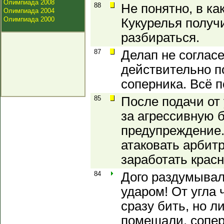
Олимпиада 2008
88
Не понятно, в ка
Олимпиада 2004
Олимпиада 2000
Кукурелья получ
разбираться.
87
Делап не согласе
действительно п
соперника. Всё п
85
После подачи от
за агрессивную 
предупреждение.
атаковать арбитр
заработать крас
84
Дого раздумывал
ударом! От угла 
сразу бить, но 
помешали, сопер