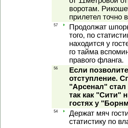
от 11метровой от
воротам. Рикоше
прилетел точно в
57
Продолжат шпор
того, по статист
находится у гост
го тайма вспоми
правого фланга.
56
Если позволите
отступление. Сп
"Арсенал" стал
так как "Сити" 
гостях у "Борнм
54
Держат мяч гост
статистику по вл