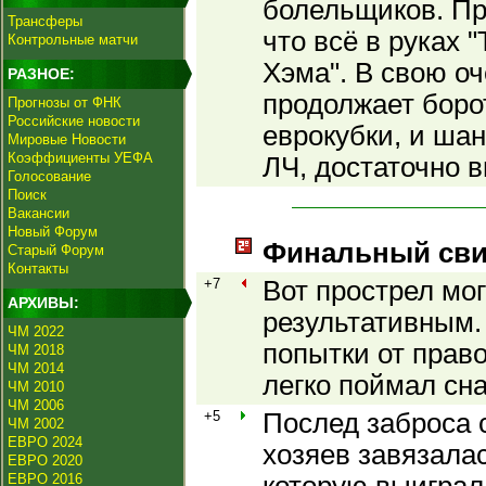
болельщиков. Пр
Трансферы
что всё в руках "
Контрольные матчи
Хэма". В свою оч
РАЗНОЕ:
продолжает боро
Прогнозы от ФНК
Российские новости
еврокубки, и шан
Мировые Новости
Коэффициенты УЕФА
ЛЧ, достаточно в
Голосование
Поиск
Вакансии
Новый Форум
Финальный сви
Старый Форум
Контакты
+7
Вот прострел мо
АРХИВЫ:
результативным.
ЧМ 2022
попытки от прав
ЧМ 2018
ЧМ 2014
легко поймал сна
ЧМ 2010
ЧМ 2006
+5
Послед заброса 
ЧМ 2002
ЕВРО 2024
хозяев завязала
ЕВРО 2020
ЕВРО 2016