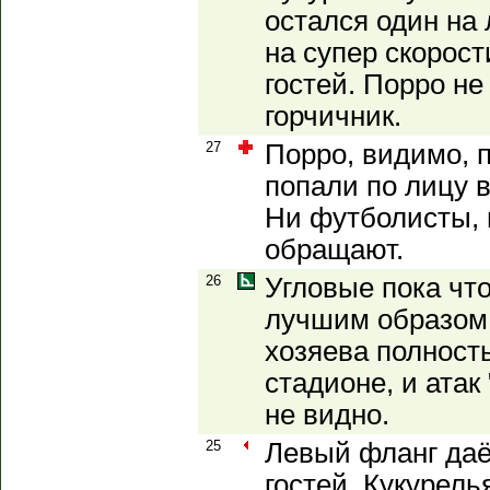
остался один на
на супер скорос
гостей. Порро не
горчичник.
27
Порро, видимо, п
попали по лицу 
Ни футболисты, 
обращают.
26
Угловые пока чт
лучшим образом.
хозяева полност
стадионе, и атак
не видно.
25
Левый фланг даё
гостей. Кукурель