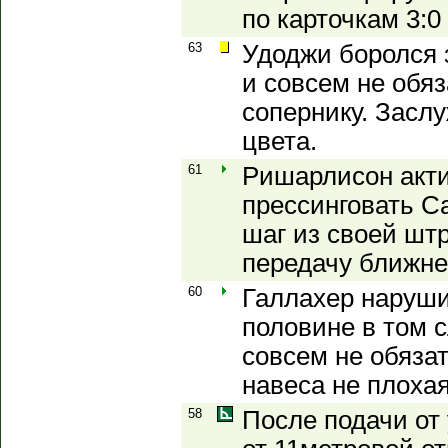
по карточкам 3:0
63
Удоджи боролся 
и совсем не обяз
сопернику. Засл
цвета.
61
Ришарлисон акт
прессинговать С
шаг из своей шт
передачу ближне
60
Галлахер наруши
половине в том с
совсем не обяза
навеса не плохая
58
После подачи от