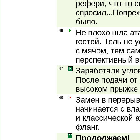
рефери, что-то с
спросил...Повре
было.
48
Не плохо шла ат
гостей. Тель не 
с мячом, тем са
перспективный в
47
Заработали угло
После подачи от 
высоком прыжке 
46
Замен в перерыв
начинается с вл
и классической 
фланг.
Продолжаем!