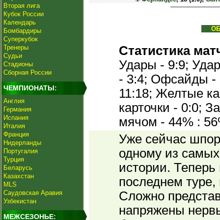
Вторая лига
Кубок России
Календарь
О
Бомбардиры
Суперкубок
Тренеры
Статистика мат
Судьи
Удары - 9:9; Удар
Стадионы
Сборная России
- 3:4; Офсайды - 
ЧЕМПИОНАТЫ:
11:18; Желтые ка
Англия
карточки - 0:0; 
Германия
Испания
мячом - 44% : 56
Италия
Франция
Уже сейчас шпор
Нидерланды
одному из самых
Португалия
Турция
истории. Теперь
Беларусь
Казахстан
последнем туре, 
MLS
Саудовская Аравия
Сложно представ
Узбекистан
напряжены нервы
МЕЖСЕЗОНЬЕ: