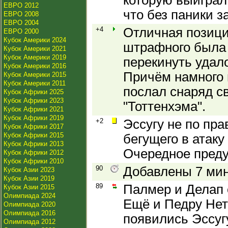
которую выиграл
ЕВРО 2012
что без паники 
ЕВРО 2008
ЕВРО 2004
+4
Отличная позици
ЕВРО 2000
Кубок Америки 2024
штрафного была 
Кубок Америки 2021
Кубок Америки 2019
перекинуть удало
Кубок Америки 2016
Причём намного
Кубок Америки 2015
Кубок Америки 2011
послал снаряд 
Кубок Африки 2025
Кубок Африки 2023
"Тоттенхэма".
Кубок Африки 2021
Кубок Африки 2019
+2
Эссугу не по пр
Кубок Африки 2017
Кубок Африки 2015
бегущего в атаку
Кубок Африки 2013
Очередное пред
Кубок Африки 2012
Кубок Африки 2010
90
Добавлены 7 мин
Кубок Азии 2023
Кубок Азии 2019
89
Палмер и Делап 
Кубок Азии 2015
Олимпиада 2024
Ещё и Педру Нет
Олимпиада 2020
Олимпиада 2016
появились Эссугу
Олимпиада 2012