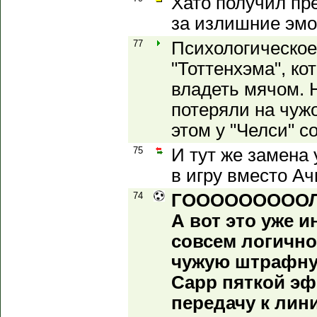
Хато получил пр
за излишние эмо
77
Психологическое
"Тоттенхэма", ко
владеть мячом. Н
потеряли на чуж
этом у "Челси" с
75
И тут же замена 
в игру вместо Ач
74
ГОООООООООЛ!!
А вот это уже и
совсем логично
чужую штрафную
Сарр пяткой э
передачу к лин