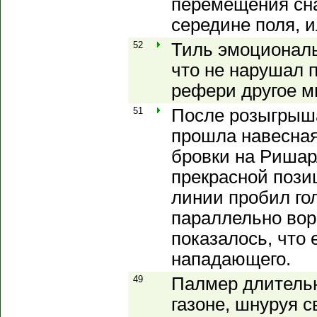
перемещения сна
середине поля, и
52
Тиль эмоциональ
что не нарушал п
рефери другое м
51
После розыгрыша
прошла навесная
бровки на Ришар
прекрасной пози
линии пробил го
параллельно вор
показалось, что
нападающего.
49
Палмер длительн
газоне, шнуруя 