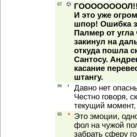
67
ГООООООООЛ!!! 
И это уже огро
шпор! Ошибка з
Палмер от угла
закинул на дал
откуда пошла с
Сантосу. Андре
касание переве
штангу.
66
Давно нет опасны
Честно говоря, 
текущий момент, 
65
Это эмоции, одн
фол на чужой по
забрать сферу го