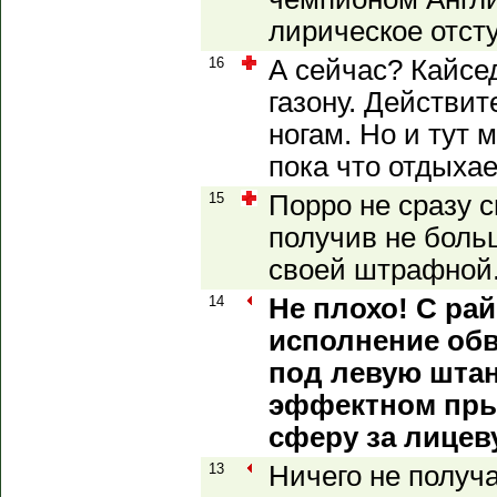
лирическое отст
16
А сейчас? Кайсед
газону. Действи
ногам. Но и тут 
пока что отдыхае
15
Порро не сразу с
получив не боль
своей штрафной.
14
Не плохо! С рай
исполнение об
под левую штан
эффектном пры
сферу за лицев
13
Ничего не получ