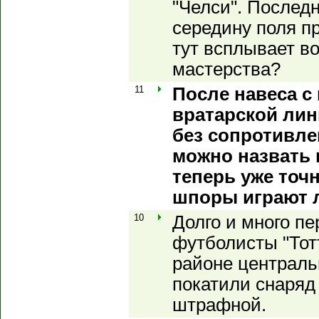
"Челси". Послед
середину поля пр
тут всплывает в
мастерства?
11
После навеса с
вратарской лин
без сопротивле
можно назвать
теперь уже точн
шпоры играют 
10
Долго и много п
футболисты "Тот
районе центральн
покатили снаряд
штрафной.