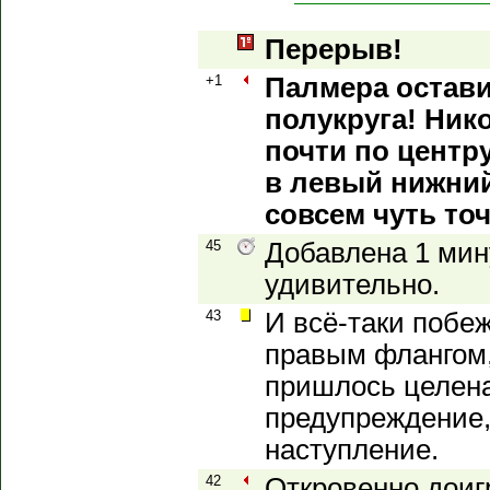
Перерыв!
+1
Палмера остави
полукруга! Ник
почти по центру
в левый нижний
совсем чуть то
45
Добавлена 1 мин
удивительно.
43
И всё-таки побеж
правым флангом,
пришлось целена
предупреждение,
наступление.
42
Откровенно доиг