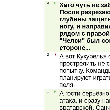
4
Хато чуть не за
После разрезаю
глубины защитн
ногу, и направ
рядом с правой
"Челси" был со
стороне...
2
А вот Кукурелья 
прострелить не 
попытку. Команды
планируют играть
поля.
1
А гости серьёзн
атака, и сразу н
вратарской. Сан