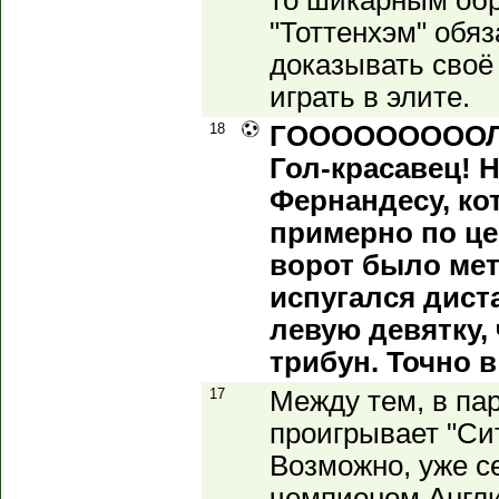
то шикарным обр
"Тоттенхэм" обяз
доказывать своё
играть в элите.
18
ГОООООООООЛ!!!
Гол-красавец! 
Фернандесу, ко
примерно по це
ворот было мет
испугался дист
левую девятку,
трибун. Точно в
17
Между тем, в па
проигрывает "Сит
Возможно, уже с
чемпионом Англии