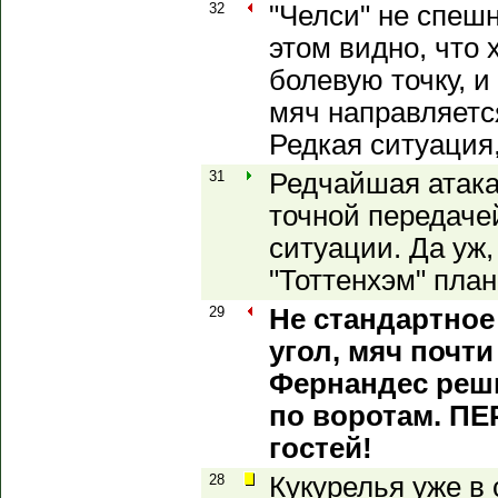
32
"Челси" не спеш
этом видно, что
болевую точку, 
мяч направляетс
Редкая ситуация,
31
Редчайшая атака
точной передаче
ситуации. Да уж,
"Тоттенхэм" план
29
Не стандартное
угол, мяч почти
Фернандес реш
по воротам. П
гостей!
28
Кукурелья уже в