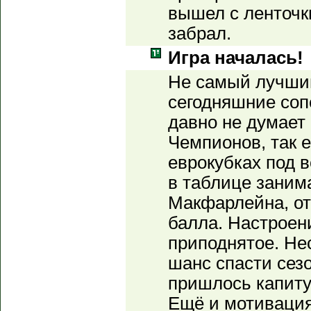
вышел с ленточк
забрал.
Игра началась!
Не самый лучши
сегодняшние со
давно не думает 
Чемпионов, так 
еврокубках под 
в таблице заним
Макфарлейна, отс
балла. Настроен
приподнятое. Не
шанс спасти сезо
пришлось капиту
Ещё и мотивация