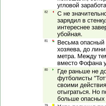
угловой заработа
82
С не значительн
зарядил в стенк
интереснее заве
убойная.
81
Весьма опасный 
хозяева, до лин
метра. Между т
вместо Фофана у
80
Где раньше не д
футболисты "Тот
своими действия
отыграться. Но п
больше опасных 
79