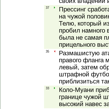
своих владений 
37
Прессинг сработ
на чужой полови
Телю, который и
пробил намного 
была не самая п
прицельного выс
35
Размашистую ата
правого фланга 
левый, затем обр
штрафной футбо
приблизиться так
33
Коло-Муани приб
границе чужой ш
высокий навес з