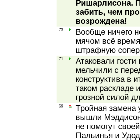
Ришарлисона. 
забить, чем пр
возрождена!
73
Вообще ничего н
мячом всё время 
штрафную соперн
71
Атаковали гости
мельчили с пере
конструктива в и
таком раскладе 
грозной силой д
69
Тройная замена у
вышли Мэддисон
не помогут свое
Пальинья и Удод