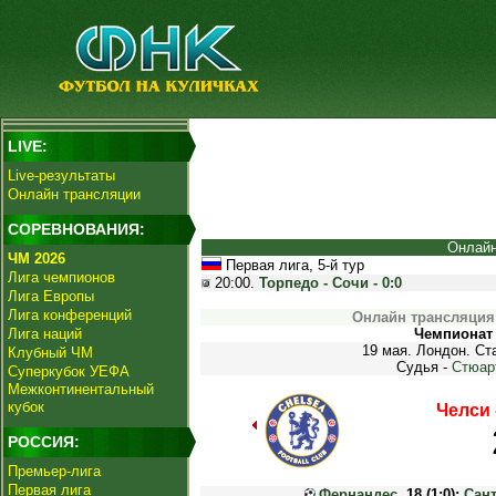
LIVE:
Live-результаты
Онлайн трансляции
СОРЕВНОВАНИЯ:
Онлайн
ЧМ 2026
Первая лига, 5-й тур
Лига чемпионов
20:00.
Торпедо - Сочи - 0:0
Лига Европы
Лига конференций
Онлайн трансляция 
Лига наций
Чемпионат 
19 мая. Лондон. Ст
Клубный ЧМ
Судья -
Стюар
Суперкубок УЕФА
Межконтинентальный
кубок
Челси 
РОССИЯ:
Премьер-лига
Первая лига
Фернандес
, 18 (1:0);
Сан